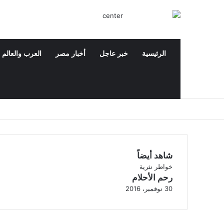
الرئيسية
خبر عاجل
أخبار مصر
العرب والعالم
‫X
فيسبوك
‫YouTube
بحث عن
شاهد أيضاً
إ
خواطر نثرية
رحم الأحلام
غ
ل
30 نوفمبر، 2016
ا
ق