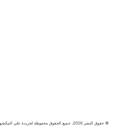
© حقوق النشر 2026، جميع الحقوق محفوظة لجريدة علي المكشوف |
‫X
ڤايبر
فيسبوك
واتساب
تيلقرام