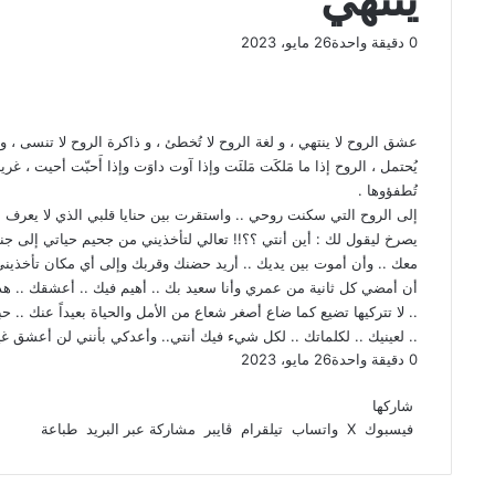
0
دقيقة واحدة
26 مايو، 2023
ف
و
ت
ڤ
م
ط
ي
X
ا
ي
ا
ب
ش
س
ت
ل
ي
ا
ا
ب
ق
س
ب
ر
ع
عشق الروح لا ينتهي ، و لغة الروح لا تُخطئ ، و ذاكرة الروح لا تنسى ، و 
و
ا
ر
ر
ك
ة
يُحتمل ، الروح إذا ما مَلكَت مَلئَت وإذا آوت داوَت وإذا أَحبّت أحيت ، غريبة
ك
ا
ب
ة
تُطفؤوها .
م
ع
إلى الروح التي سكنت روحي .. واستقرت بين حنايا قلبي الذي لا يعرف إ
ب
يصرخ ليقول لك : أين أنتي ؟؟!! تعالي لتأخذيني من جحيم حياتي إلى جنا
ر
معك .. وأن أموت بين يديك .. أريد حضنك وقربك وإلى أي مكان تأخذيني
ا
أن أمضي كل ثانية من عمري وأنا سعيد بك .. أهيم فيك .. أعشقك .. هذه
ل
.. لا تتركيها تضيع كما ضاع أصغر شعاع من الأمل والحياة بعيداً عنك .. ح
ب
.. لعينيك .. لكلماتك .. لكل شيء فيك أنتي.. وأعدكي بأنني لن أعشق غ
ر
0
دقيقة واحدة
26 مايو، 2023
ي
ف
و
ت
ڤ
م
ط
د
ي
X
ا
ي
ا
ب
ش
شاركها
س
ت
ل
ي
ا
ا
فيسبوك
‫X
واتساب
تيلقرام
ڤايبر
مشاركة عبر البريد
طباعة
ب
ق
س
ب
ر
ع
و
ا
ر
ر
ك
ة