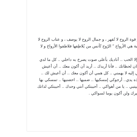
قوة الروح لا تُقهر ، و جمال الروح لا يوصف ، و عتاب الروح لا
 هي الأرواح ” الرُوح تّأنس من يُلاطِفها فلاطفوا الأرواحَ و لا
لا الحب .. أناديك بأعلى صوت يصرخ به داخلي .. كل ما لدي
ن لحظاتك .. فأنا أريدك .. أريد أن أكون معك .. أن أعيش
 إليه لا يهمني .. كل همي أن أكون معك .. أن أعيش لك ..
 يدي.. أرجوكي إمسكيها .. ضميها .. احضنيها .. تمسكي بها
بيتبي .. يا من أهواكي .. أحببتكي أنتي وحدك .. أحببتكي لذاتك
يرك ولن أكون يوما لسواكي .