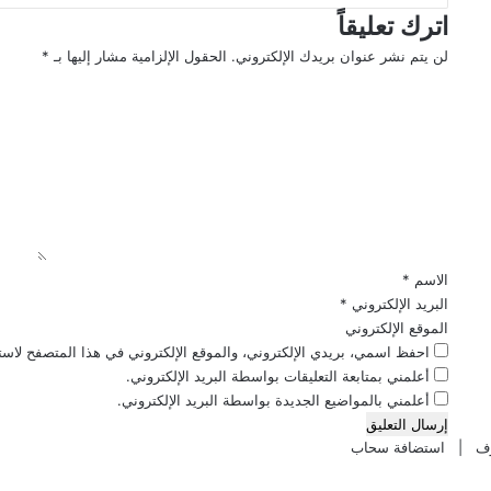
ب
ي
اترك تعليقاً
ا
ن
لن يتم نشر عنوان بريدك الإلكتروني.
الحقول الإلزامية مشار إليها بـ
*
ب
ي
ا
ك
ن
ل
م
أ
ت
ا
ب
ع
ل
ر
ل
ع
ز
ي
ل
ا
ي
ل
ق
إ
م
*
ذ
ش
الاسم
*
ا
ا
البريد الإلكتروني
*
ع
ر
الموقع الإلكتروني
ة
ك
احفظ اسمي، بريدي الإلكتروني، والموقع الإلكتروني في هذا المتصفح لاستخ
ا
ي
أعلمني بمتابعة التعليقات بواسطة البريد الإلكتروني.
ل
ن
أعلمني بالمواضيع الجديدة بواسطة البريد الإلكتروني.
ب
ف
ر
ي
استضافة سحاب
ن
ج
ا
ل