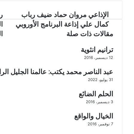
ك
ا
ب
ة
م
ع
ا
الإذاعي مروان حماد ضيف رباب
ر
ر
ب
ل
ج
ر
كمال علي إذاعة البرنامج الأوروبي
ا
إ
ل
ا
ذ
ا
مقالات ذات صلة
ا
ل
ا
ل
ب
ع
أ
ر
ترانيم انثوية
ي
ع
ي
م
م
12 ديسمبر، 2016
د
ر
ا
و
ل
عبد الناصر محمد يكتب: عالمنا الجليل 
ا
ح
31 يوليو، 2022
ن
م
ح
د
الحلم الضائع
م
ي
ا
ا
3 ديسمبر، 2016
د
ب
ض
و
الخيال والواقع
ي
ا
7 نوفمبر، 2016
ف
ل
ر
ع