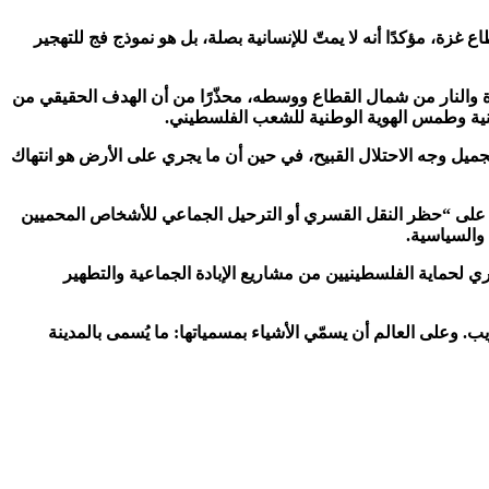
زة، مؤكدًا أنه لا يمتّ للإنسانية بصلة، بل هو نموذج فج للتهجير
ة والنار من شمال القطاع ووسطه، محذّرًا من أن الهدف الحقيقي من
طينية وطمس الهوية الوطنية للشعب الفلسطيني.
تجميل وجه الاحتلال القبيح، في حين أن ما يجري على الأرض هو انتهاك
باشر المادة 49 من اتفاقية جنيف الرابعة، التي تنص صراحة على “حظر النقل القسري أو الترحيل الجماعي للأشخاص المحميين
 والسياسية.
ري لحماية الفلسطينيين من مشاريع الإبادة الجماعية والتطهير
وعلى العالم أن يسمّي الأشياء بمسمياتها: ما يُسمى بالمدينة