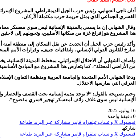
أدان ناجى الشهابي، رئيس حزب الجيل الديمقراطي، المشروع الإسرائيلي ا
القسري الجماعي الذي يمثل جريمة حرب مكتملة الأركان.
وقال الشهابي إن ما يسمى بالمدينة الإنسانية ليس سوى معسكر محاصر
هذا المشروع هو إفراغ غزة من سكانها الأصليين، وتحويلهم إلى لاجئي
وأكد رئيس حزب الجيل أن الحديث عن نقل السكان إلى منطقة آمنة أو مدين
صارخ للقانون الدولي الإنساني، واتفاقيات جنيف، وقرارات الأمم المتح
من الأراضي المحتلة”، كما يتعارض هذا المشروع مع المبادئ الأساسية 
ودعا الشهابي الأمم المتحدة والجامعة العربية ومنظمة التعاون الإسلا
العرقي التي يمارسها الاحتلال.
وختم تصريحه بالقول: “لا توجد مدينة إنسانية تحت القصف والحصار وال
الإنسانية ليس سوى غلاف زائف لمعسكر تهجير قسري مفضوح”.
16 يوليو، 2025
0
دقيقة واحدة
فيسبوك
‫X
واتساب
تيلقرام
ڤايبر
مشاركة عبر البريد
طباعة
شاركها
فيسبوك
‫X
واتساب
تيلقرام
ڤايبر
مشاركة عبر البريد
طباعة