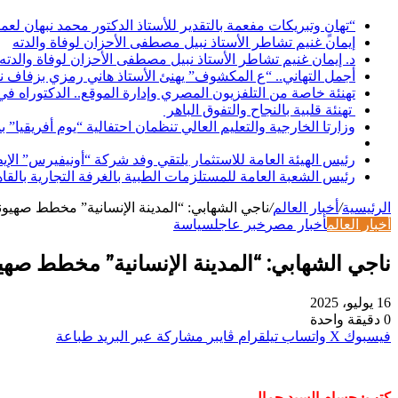
“تهانٍ وتبريكات مفعمة بالتقدير للأستاذ الدكتور محمد نبهان لعم
إيمان غنيم تشاطر الأستاذ نبيل مصطفى الأحزان لوفاة والدته
د. إيمان غنيم تشاطر الأستاذ نبيل مصطفى الأحزان لوفاة والدته
أجمل التهاني.. “ع المكشوف” يهنئ الأستاذ هاني رمزي بزفاف ن
تهنئة خاصة من التلفزيون المصري وإدارة الموقع.. الدكتوراه ف
تهنئة قلبية بالنجاح والتفوق الباهر
وزارتا الخارجية والتعليم العالي تنظمان احتفالية “يوم أفريقيا” 
رئيس الهيئة العامة للاستثمار يلتقي وفد شركة “أونيفيرس” ال
رئيس الشعبة العامة للمستلزمات الطبية بالغرفة التجارية بالقا
الرئيسية
/
أخبار العالم
/
ناجي الشهابي: “المدينة الإنسانية” مخطط 
أخبار العالم
أخبار مصر
خبر عاجل
سياسة
ناجي الشهابي: “المدينة الإنسانية” مخطط
16 يوليو، 2025
0
دقيقة واحدة
فيسبوك
‫X
واتساب
تيلقرام
ڤايبر
مشاركة عبر البريد
طباعة
كتب: حسام السيد جمال