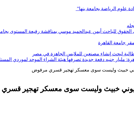
ادة علوم الرياضة بجامعة بنها”
جله
ي الحقوق للباحث أيمن عبدالحميد موسي بمناقشة رفيعة المستوى بجامعة
بمقر جامعة القاهرة
إيطالية لبحث إنشاء مصنعين للملابس الجاهزة في مصر
هرة: مليار جنيه دفعة جديدة تصرفها هيئة الشراء الموحد لموردي المستل
صهيوني خبيث وليست سوى معسكر تهجير قسري مرفوض
 صهيوني خبيث وليست سوى معسكر تهجير قسري