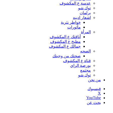
عدسة ع المكشوف
توك شو
برلمان
اشعار ادبيه
خواطر نثرية
مأثورات
المرأة
أناقتك ع المكشوف
مطبخ ع المكشوف
جمالك ع المكشوف
الصحه
صحتك من وجبتك
قناة ع المكشوف
بورصة الراي
مجتمع
توك شو
من نحن
فيسبوك
‫X
‫YouTube
بحث عن
أخبار عاجلة