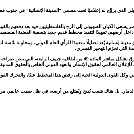
لذي يروَّج له إعلاميًا تحت مسمى “المدينة الإنسانية” في جنوب قطاع غ
 يسعى الكيان الصهيوني إلى الزج بالفلسطينيين فيه بعد دفعهم بالقو
ن داخل أرضهم، تمهيدًا لتنفيذ مخطط قديم-جديد بتصفية القضية الفلس
ة إنسانية يُعد تضليلًا متعمدًا للرأي العام الدولي، ومحاولة بائسة ل
دة التي تجرّم التهجير القسري.
وأضاف الشهابي أن الاحتلال الإسرائيلي، بمخطط المدينة الإنسانية، يخرق بشكل م
للإعلان العالمي لحقوق الإنسان والعهد الدولي الخاص بالحقوق المدنية
مي وكل القوى الدولية الحية إلى رفض هذا المخطط علنًا، والتحرك الفو
دمار.. بل هناك شعب يُذبح ويُقتلع من أرضه، في ظل صمت عالمي مريب. 