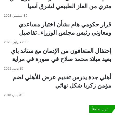
ع
ا
متري من الغاز الطبيعي لشرق آسيا
ة
ل
م
ة
3 سبتمبر، 2023
ص
ف
ر
ن
قرار حكومي هام بشأن اختيار مساعدي
ل
ي
ومعاوني رئيس مجلس الوزراء.. تفاصيل
ل
ة
ع
م
20 فبراير، 2020
ل
ن
و
ق
إحتفال المتعافون من الإدمان مع ستاند باي
م
ل
بعيد ميلاد محمد صلاح في صورة في مراية
و
ب
ا
م
8 يونيو، 2022
ل
ص
أهلي جدة يدرس تقديم عرض للأهلي لضم
ت
ر
ك
إ
مؤمن زكريا شكل نهائي
ن
ل
و
ى
31 يناير، 2018
ل
ش
و
ع
ج
ب
اترك تعليقاً
ي
ف