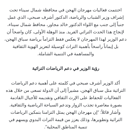
ك
ب
ا
ة
اختتمت فعاليات مهرجان الهجن في محافظة شمال سيناء تحت
م
ع
إشراف وزير الشباب والرياضة، الدكتور أشرف صبحي، الذي عمل
ب
ر
جنباً إلى جنب مع اللواء الدكتور خالد مجاور، محافظ شمال سيناء،
ا
لإنجاح هذا الحدث التراثي الفريد. منذ الوهلة الأولى، كان واضحاً أن
ل
دعم الوزير لهذا المهرجان لا يعكس فقط التزاماً برياضة سباق الهجن،
ب
بل إيماناً راسخاً بأهمية التراث كوسيلة لتعزيز الهوية الثقافية
ر
والمساهمة في التنمية الشاملة.
ي
د
رؤية الوزير في دعم الرياضات التراثية
أكد الوزير أشرف صبحي في كلمته على أهمية دعم الرياضات
التراثية مثل سباق الهجن، مشيراً إلى أن الدولة تسعى من خلال هذه
الفعاليات للحفاظ على الإرث الثقافي وتقديمه للأجيال القادمة
بصورة معاصرة تجذب الزوار وتدعم السياحة الرياضية والثقافية.
وأشار قائلاً: “إن مهرجان الهجن يمثل التزامنا بتمكين الرياضات
التراثية وتطويرها، وذلك يعزز من قيمة التراث البدوي ويسهم في
تنمية المناطق المحلية”.