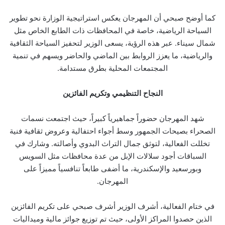
كما أوضح صبحي أن المهرجان يعكس استراتيجية الوزارة نحو تطوير
السياحة الرياضية، خاصة في المحافظات ذات الطابع الخاص مثل
شمال سيناء. عبر هذه الرؤية، يسعى الوزير لتحفيز السياحة الثقافية
والرياضية، ما يعزز الروابط بين الماضي والحاضر ويسهم في تنمية
المجتمعات المحلية بطرق مستدامة.
النجاح التنظيمي وتكريم الفائزين
شهد المهرجان حضوراً جماهيرياً كبيراً، حيث اجتمعت نسمات
الصحراء بصيحات الجمهور وسط أجواء احتفالية وعروض ثقافية فنية
تخللت الفعالية، لتوثق جمال التراث البدوي وأصالته. وشارك في
السباقات أجود سلالات الإبل من عدة محافظات مثل السويس
وبورسعيد والإسكندرية، ما أضفى طابعاً تنافسياً مميزاً على
المهرجان.
في ختام الفعالية، أشرف الوزير أشرف صبحي على تكريم الفائزين
الذين حصدوا المراكز الأولى، حيث تم توزيع جوائز مالية وميداليات