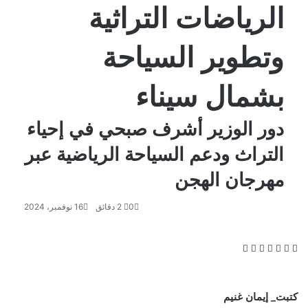
الرياضات التراثية
وتطوير السياحة
بشمال سيناء
دور الوزير أشرف صبحي في إحياء
التراث ودعم السياحة الرياضية عبر
مهرجان الهجن
0
2 دقائق
16 نوفمبر، 2024
ف
و
ت
ڤ
م
ط
ي
X
ا
ي
ا
ش
ب
س
ت
ل
ي
ا
ا
ب
س
ق
ب
ر
ع
كتبت_ إيمان غنيم
و
ا
ر
ر
ك
ة