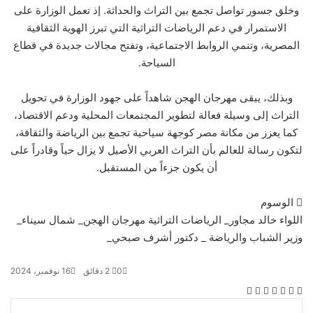
وخلق جسور تواصل تجمع بين التراث والحداثة. إذ تعمل الوزارة على
الاستمرار في دعم الرياضات التراثية التي تبرز الهوية الثقافية
المصرية، وتنمي الروابط الاجتماعية، وتفتح مجالات جديدة في قطاع
السياحة.
وبذلك، يبقى مهرجان الهجن شاهداً على جهود الوزارة في تحويل
التراث إلى وسيلة فعالة لتطوير المجتمعات المحلية ودعم الاقتصاد،
كما يعزز من مكانة مصر كوجهة سياحية تجمع بين الرياضة والثقافة،
لتكون رسالة للعالم بأن التراث العربي الأصيل لا يزال حياً وقادراً على
أن يكون جزءاً من المستقبل.
الوسوم
اللواء خالد مجاور_ الرياضات التراثية
مهرجان الهجن_ شمال سيناء_
وزير الشباب والرياضة _ دكتور أشرف صبحي_
0
2 دقائق
16 نوفمبر، 2024
ف
و
ت
ڤ
م
ط
ي
X
ا
ي
ا
ش
ب