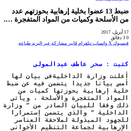
ضبط 13 عضوا بخلية إرهابية بحوزتهم عدد
من الأسلحة وكميات من المواد المتفجرة ….
17 أبريل، 2017
0
3 دقائق
فيسبوك
‫X
واتساب
تيلقرام
ڤايبر
مشاركة عبر البريد
طباعة
كتبت : سحر عاطف عبدالمولى
أعلنت وزارة الداخليةفى بيان لها
أمس بيانا جديدا يتضمن فيه عن ضبط
خلية إرهابية بحوزتها كميات من
المواد المتفجرة والأسلحة ، ويأتى
ذلك وفقا للبيان الصادر من ” وزارة
الداخلية ” والذى يتضمن إستمرارا
للجهود المبذولة لملاحقة العناصر
الإرهابية لجماعة التنظيم الأخوانى