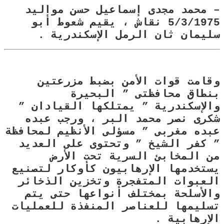
– محمد مجدى إسماعيل حسن مواليد
5/3/1975 نقاش ، يقيم شعوط أبو
سليمان ثان الرمل الإسكندرية .
وقامت قوات الأمن بضبط مزرعتين
بنطاق محافظتى ” البحيرة
والإسكندرية ” يمتلكها القيادان ”
شكرى نصر محمد البر ، ورجب عبده
عبده مغربى ” مسؤلى الأنظيم لمحافظة
” كفر الشيخ ” وتحتوى على العديد
من المخابئ السرية تحت الأرض
يستخدمها الإرهابيون كأوكار لتصنيع
العبوات المتفجرة وتخزين الذخائر
والأسلحة بمختلف أنواعها حتى يتم
تسليمها للعناصر المنفذة للعمليات
الإرهابية .