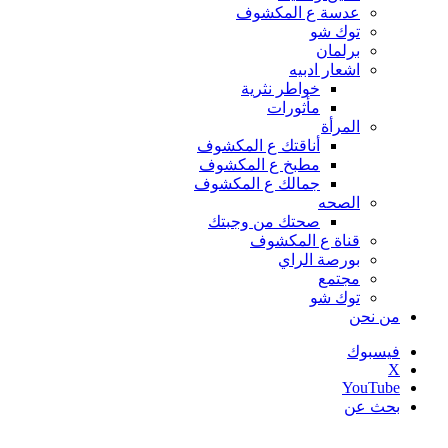
عدسة ع المكشوف
توك شو
برلمان
اشعار ادبيه
خواطر نثرية
مأثورات
المرأة
أناقتك ع المكشوف
مطبخ ع المكشوف
جمالك ع المكشوف
الصحه
صحتك من وجبتك
قناة ع المكشوف
بورصة الراي
مجتمع
توك شو
من نحن
فيسبوك
‫X
‫YouTube
بحث عن
أخبار عاجلة