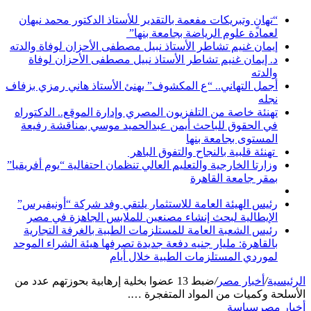
“تهانٍ وتبريكات مفعمة بالتقدير للأستاذ الدكتور محمد نبهان
لعمادة علوم الرياضة بجامعة بنها”
إيمان غنيم تشاطر الأستاذ نبيل مصطفى الأحزان لوفاة والدته
د. إيمان غنيم تشاطر الأستاذ نبيل مصطفى الأحزان لوفاة
والدته
أجمل التهاني.. “ع المكشوف” يهنئ الأستاذ هاني رمزي بزفاف
نجله
تهنئة خاصة من التلفزيون المصري وإدارة الموقع.. الدكتوراه
في الحقوق للباحث أيمن عبدالحميد موسي بمناقشة رفيعة
المستوى بجامعة بنها
تهنئة قلبية بالنجاح والتفوق الباهر
وزارتا الخارجية والتعليم العالي تنظمان احتفالية “يوم أفريقيا”
بمقر جامعة القاهرة
رئيس الهيئة العامة للاستثمار يلتقي وفد شركة “أونيفيرس”
الإيطالية لبحث إنشاء مصنعين للملابس الجاهزة في مصر
رئيس الشعبة العامة للمستلزمات الطبية بالغرفة التجارية
بالقاهرة: مليار جنيه دفعة جديدة تصرفها هيئة الشراء الموحد
لموردي المستلزمات الطبية خلال أيام
الرئيسية
/
أخبار مصر
/
ضبط 13 عضوا بخلية إرهابية بحوزتهم عدد من
الأسلحة وكميات من المواد المتفجرة ….
أخبار مصر
سياسة