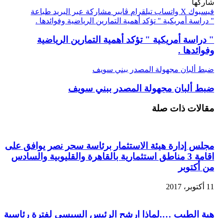
شاركها
فيسبوك
‫X
واتساب
تيلقرام
ڤايبر
مشاركة عبر البريد
طباعة
" دراسة أمريكية " تؤكد أهمية التمارين الرياضية وفوائدها .
" دراسة أمريكية " تؤكد أهمية التمارين الرياضية
وفوائدها .
ضبط ألبان مجهولة المصدر ببني سويف
ضبط ألبان مجهولة المصدر ببني سويف
مقالات ذات صلة
مجلس إدارة هيئة الاستثمار برئاسة سحر نصر يوافق على
اقامة 3 مناطق استثمارية بالقاهرة والقليوبية والسادس
من أكتوبر
11 أكتوبر، 2017
هية الطيب ….لماذا ارشح الرئيس السيسى لفترة رئاسية