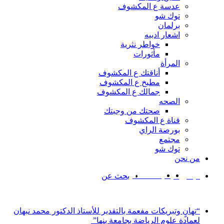
عدسة ع المكشوف
توك شو
برلمان
اشعار ادبيه
خواطر نثرية
مأثورات
المرأة
أناقتك ع المكشوف
مطبخ ع المكشوف
جمالك ع المكشوف
الصحه
صحتك من وجبتك
قناة ع المكشوف
بورصة الراي
مجتمع
توك شو
من نحن
‫YouTube
‫X
فيسبوك
بحث عن
بار عاجلة
“تهانٍ وتبريكات مفعمة بالتقدير للأستاذ الدكتور محمد نبهان
لعمادة علوم الرياضة بجامعة بنها”