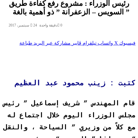
رئيس الوزراء : مشروع رفع كفاءة طريق
” السويس – الزعفرانة ” ذو أهمية بالغة
0
دقيقة واحدة
24 سبتمبر، 2017
سبوك
‫X
واتساب
تيلقرام
ڤايبر
مشاركة عبر البريد
طباعة
تبت : زينب محمود عبد العظيم
ام المهندس ” شريف إسماعيل ” رئيس
جلس الوزراء اليوم خلال اجتماع له
ع كلاً من وزيري ” السياحة ، والنقل