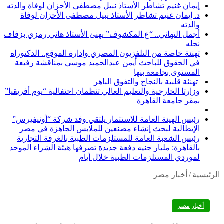
إيمان غنيم تشاطر الأستاذ نبيل مصطفى الأحزان لوفاة والدته
د. إيمان غنيم تشاطر الأستاذ نبيل مصطفى الأحزان لوفاة
والدته
أجمل التهاني.. “ع المكشوف” يهنئ الأستاذ هاني رمزي بزفاف
نجله
تهنئة خاصة من التلفزيون المصري وإدارة الموقع.. الدكتوراه
في الحقوق للباحث أيمن عبدالحميد موسي بمناقشة رفيعة
المستوى بجامعة بنها
تهنئة قلبية بالنجاح والتفوق الباهر
وزارتا الخارجية والتعليم العالي تنظمان احتفالية “يوم أفريقيا”
بمقر جامعة القاهرة
رئيس الهيئة العامة للاستثمار يلتقي وفد شركة “أونيفيرس”
الإيطالية لبحث إنشاء مصنعين للملابس الجاهزة في مصر
رئيس الشعبة العامة للمستلزمات الطبية بالغرفة التجارية
بالقاهرة: مليار جنيه دفعة جديدة تصرفها هيئة الشراء الموحد
لموردي المستلزمات الطبية خلال أيام
رئيسية
/
أخبار مصر
أخبار مصر