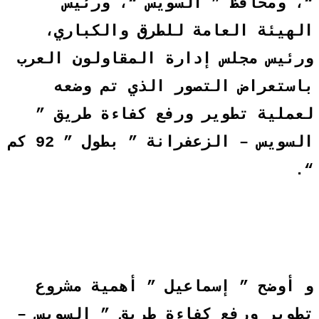
، ومحافظ ” السويس “، ورئيس
لهيئة العامة للطرق والكباري،
رئيس مجلس إدارة المقاولون العرب
استعراض التصور الذي تم وضعه
عملية تطوير ورفع كفاءة طريق ”
السويس – الزعفرانة ” بطول ” 92 كم
“
 أوضح ” إسماعيل ” أهمية مشروع
طوير ورفع كفاءة طريق ” السويس –