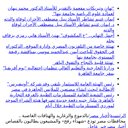
“تهانٍ وتبريكات مفعمة بالتقدير للأستاذ الدكتور محمد نبهان
لعمادة علوم الرياضة بجامعة بنها”
إيمان غنيم تشاطر الأستاذ نبيل مصطفى الأحزان لوفاة والدته
د. إيمان غنيم تشاطر الأستاذ نبيل مصطفى الأحزان لوفاة
والدته
أجمل التهاني.. “ع المكشوف” يهنئ الأستاذ هاني رمزي بزفاف
نجله
تهنئة خاصة من التلفزيون المصري وإدارة الموقع.. الدكتوراه
في الحقوق للباحث أيمن عبدالحميد موسي بمناقشة رفيعة
المستوى بجامعة بنها
تهنئة قلبية بالنجاح والتفوق الباهر
وزارتا الخارجية والتعليم العالي تنظمان احتفالية “يوم أفريقيا”
بمقر جامعة القاهرة
رئيس الهيئة العامة للاستثمار يلتقي وفد شركة “أونيفيرس”
الإيطالية لبحث إنشاء مصنعين للملابس الجاهزة في مصر
رئيس الشعبة العامة للمستلزمات الطبية بالغرفة التجارية
بالقاهرة: مليار جنيه دفعة جديدة تصرفها هيئة الشراء الموحد
لموردي المستلزمات الطبية خلال أيام
الرئيسية
/
أخبار مصر
/
بالدموع والزغاريد والهتافات الغاضبة ..
محافظات مصر تودع «شهداء رفح» والمشيعون يطالبون بالقصاص
أخبار مصر
خبر عاجل