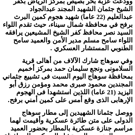
وودعت عزبة بحر بصيص بمركز الرياض بكفر
الشيخ جثمان الشهيد المجند عبدالجواد
عبدالعليم (22 عاما) شهيد هجوم كمين البرث
برفح في محافظة شمال سيناء، حيث تقدم اللواء
السيد نصر محافظ كفر الشيخ المشيعين يرافقه
اللواء سامح مسلم مدير الأمن والعميد سامح
الطنوبي المستشار العسكري .
وفي سوهاج شارك الآلاف من أهالى قرية
السلامونى ونجع سليمان حمد بمركز أخميم
بمحافظة سوهاج اليوم السبت فى تشييع جثماني
المجندين محمود صبرى محمد ومؤمن رزق أبو
اليزيد (21 عاما) اللذين استشهدا فى الهجوم
الإرهابى الذى وقع أمس على كمين أمني برفح.
ووصل جثمانا الشهيدين إلى مطار سوهاج
الدولى على متن طائرة عسكرية وأقيمت لهما
مراسم جنازة عسكرية بالمطار بحضور العميد