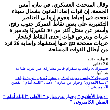
وقال المتحدث العسكري، في بيان، أمس
الجمعة، إن قوات إنفاذ القانون بشمال سيناء
نجحت فى إحباط هجوم إرهابى للعناصر
التكفيرية على بعض نقاط التمركز جنوب رفح،
وأسفر عن مقتل أكثر من 40 تكفيريًا وتدمير 6
عربات وتعرض قوات إحدى النقاط لإنفجار
عربات مفخخة نتج عنها إستشهاد وإصابة 26 فرد
من أبطال القوات المسلحة.
8 يوليو، 2017
0
2 دقائق
فيسبوك
‫X
واتساب
تيلقرام
ڤايبر
مشاركة عبر البريد
طباعة
شاركها
فيسبوك
‫X
واتساب
تيلقرام
ڤايبر
مشاركة عبر البريد
طباعة
"ديڜا الأهلاوي" وحوار عن مبارة " الأهلى "الليلة أمام " القطن
الكاميرونى "
"ديڜا الأهلاوي" وحوار عن مبارة " الأهلى "الليلة أمام "
القطن الكاميرونى "