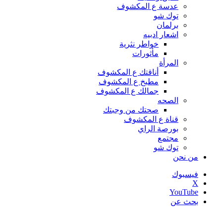
عدسة ع المكشوف
توك شو
برلمان
اشعار ادبيه
خواطر نثرية
مأثورات
المرأة
أناقتك ع المكشوف
مطبخ ع المكشوف
جمالك ع المكشوف
الصحه
صحتك من وجبتك
قناة ع المكشوف
بورصة الراي
مجتمع
توك شو
من نحن
فيسبوك
‫X
‫YouTube
بحث عن
أخبار عاجلة