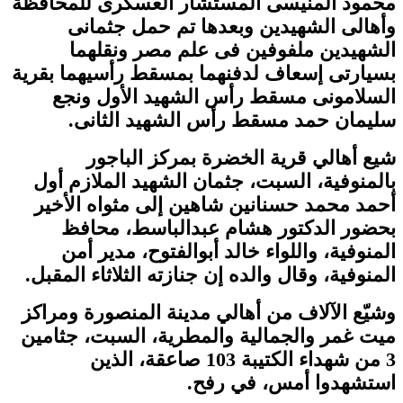
محمود المنيسى المستشار العسكرى للمحافظة
وأهالى الشهيدين وبعدها تم حمل جثمانى
الشهيدين ملفوفين فى علم مصر ونقلهما
بسيارتى إسعاف لدفنهما بمسقط رأسيهما بقرية
السلامونى مسقط رأس الشهيد الأول ونجع
سليمان حمد مسقط رأس الشهيد الثانى.
شيع أهالي قرية الخضرة بمركز الباجور
بالمنوفية، السبت، جثمان الشهيد الملازم أول
أحمد محمد حسنانين شاهين إلى مثواه الأخير
بحضور الدكتور هشام عبدالباسط، محافظ
المنوفية، واللواء خالد أبوالفتوح، مدير أمن
المنوفية، وقال والده إن جنازته الثلاثاء المقبل.
وشيّع الآلاف من أهالي مدينة المنصورة ومراكز
ميت غمر والجمالية والمطرية، السبت، جثامين
3 من شهداء الكتيبة 103 صاعقة، الذين
استشهدوا أمس، في رفح.