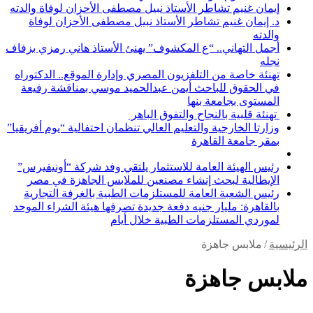
إيمان غنيم تشاطر الأستاذ نبيل مصطفى الأحزان لوفاة والدته
د. إيمان غنيم تشاطر الأستاذ نبيل مصطفى الأحزان لوفاة
والدته
أجمل التهاني.. “ع المكشوف” يهنئ الأستاذ هاني رمزي بزفاف
نجله
تهنئة خاصة من التلفزيون المصري وإدارة الموقع.. الدكتوراه
في الحقوق للباحث أيمن عبدالحميد موسي بمناقشة رفيعة
المستوى بجامعة بنها
تهنئة قلبية بالنجاح والتفوق الباهر
وزارتا الخارجية والتعليم العالي تنظمان احتفالية “يوم أفريقيا”
بمقر جامعة القاهرة
رئيس الهيئة العامة للاستثمار يلتقي وفد شركة “أونيفيرس”
الإيطالية لبحث إنشاء مصنعين للملابس الجاهزة في مصر
رئيس الشعبة العامة للمستلزمات الطبية بالغرفة التجارية
بالقاهرة: مليار جنيه دفعة جديدة تصرفها هيئة الشراء الموحد
لموردي المستلزمات الطبية خلال أيام
الرئيسية
/
ملابس جاهزة
ملابس جاهزة