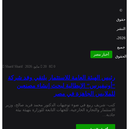
©
حقوق
النشر
2026،
جميع
أخبار مصر
الحقوق
0
8
20 مايو، 2026
Sharif Sharif
رئيس الهيئة العامة للاستثمار يلتقي وفد شركة
“أونيفيرس” الإيطالية لبحث إنشاء مصنعين
للملابس الجاهزة في مصر
كتب- شريف ربيع في ضوء توجيهات الدكتور محمد فريد صالح، وزير
الاستثمار والتجارة الخارجية، للجهات التابعة للوزارة بتهيئة بيئة
جاذبة…