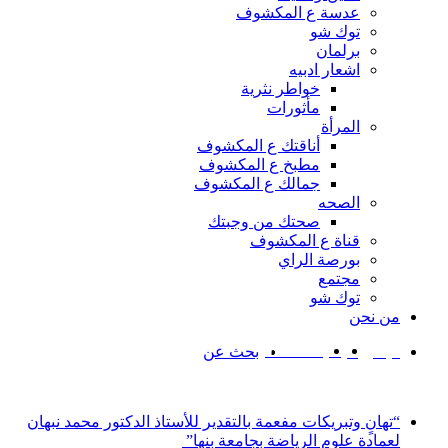
عدسة ع المكشوف
توك شو
برلمان
اشعار ادبيه
خواطر نثرية
مأثورات
المرأة
أناقتك ع المكشوف
مطبخ ع المكشوف
جمالك ع المكشوف
الصحه
صحتك من وجبتك
قناة ع المكشوف
بورصة الراي
مجتمع
توك شو
من نحن
‫YouTube
‫X
فيسبوك
بحث عن
أخبار عاجلة
“تهانٍ وتبريكات مفعمة بالتقدير للأستاذ الدكتور محمد نبهان
لعمادة علوم الرياضة بجامعة بنها”