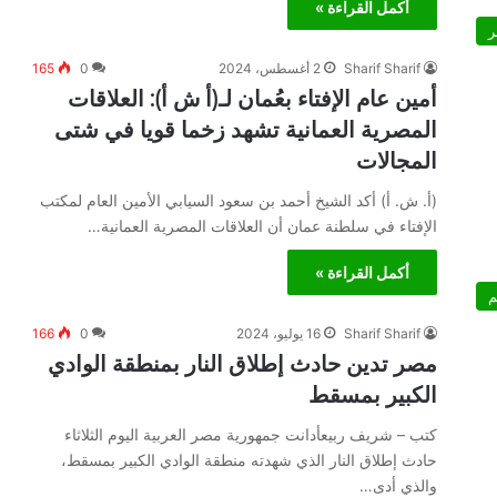
أكمل القراءة »
ر
Sharif Sharif
2 أغسطس، 2024
0
165
أمين عام الإفتاء بعُمان لـ(أ ش أ): العلاقات
المصرية العمانية تشهد زخما قويا في شتى
المجالات
(أ. ش. أ) أكد الشيخ أحمد بن سعود السيابي الأمين العام لمكتب
الإفتاء في سلطنة عمان أن العلاقات المصرية العمانية…
أكمل القراءة »
م
Sharif Sharif
16 يوليو، 2024
0
166
مصر تدين حادث إطلاق النار بمنطقة الوادي
الكبير بمسقط
كتب – شريف ربيعأدانت جمهورية مصر العربية اليوم الثلاثاء
حادث إطلاق النار الذي شهدته منطقة الوادي الكبير بمسقط،
والذي أدى…