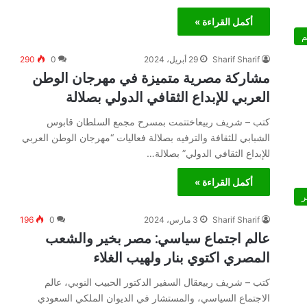
أكمل القراءة »
م
Sharif Sharif
29 أبريل، 2024
0
290
مشاركة مصرية متميزة في مهرجان الوطن
العربي للإبداع الثقافي الدولي بصلالة
كتب – شريف ربيعاختتمت بمسرح مجمع السلطان قابوس
الشبابي للثقافة والترفيه بصلالة فعاليات “مهرجان الوطن العربي
للإبداع الثقافي الدولي” بصلالة…
أكمل القراءة »
ر
Sharif Sharif
3 مارس، 2024
0
196
عالم اجتماع سياسي: مصر بخير والشعب
المصري اكتوي بنار ولهيب الغلاء
كتب – شريف ربيعقال السفير الدكتور الحبيب النوبي، عالم
الاجتماع السياسي، والمستشار في الديوان الملكي السعودي