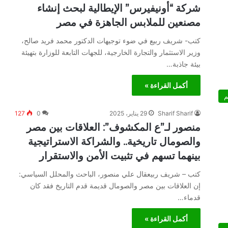
شركة “أونيفيرس” الإيطالية لبحث إنشاء
مصنعين للملابس الجاهزة في مصر
كتب- شريف ربيع في ضوء توجيهات الدكتور محمد فريد صالح،
وزير الاستثمار والتجارة الخارجية، للجهات التابعة للوزارة بتهيئة
بيئة جاذبة…
أكمل القراءة »
م
Sharif Sharif
29 يناير، 2025
0
127
منصور لـ”ع المكشوف”: العلاقات بين مصر
والصومال تاريخية.. والشراكة الاستراتيجية
بينهما تسهم في تثبيت الأمن والاستقرار
كتب – شريف ربيعقال علي منصور، الباحث والمحلل السياسي:
إن العلاقات بين مصر والصومال قديمة قدم التاريخ فقد كان
قدماء…
أكمل القراءة »