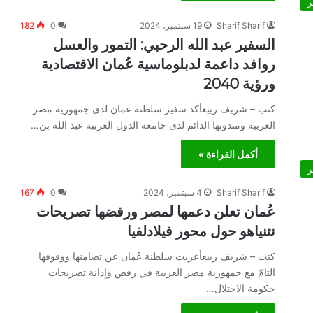
ر
Sharif Sharif
19 سبتمبر، 2024
0
182
السفير عبد الله الرحبي: التمور والعسل
روافد داعمة لدبلوماسية عُمان الاقتصادية
ورؤية 2040
كتب – شريف ربيعأكد سفير سلطنة عمان لدى جمهورية مصر
العربية ومندوبها الدائم لدى جامعة الدول العربية عبد الله بن…
أكمل القراءة »
ر
Sharif Sharif
4 سبتمبر، 2024
0
167
عُمان تعلن دعمها لمصر ورفضها تصريحات
نتنياهو حول محور فيلادلفيا
كتب – شريف ربيعأعربت سلطنة عُمان عن تضامنها ووقوفها
التامّ مع جمهورية مصر العربية في رفض وإدانة تصريحات
حكومة الاحتلال…