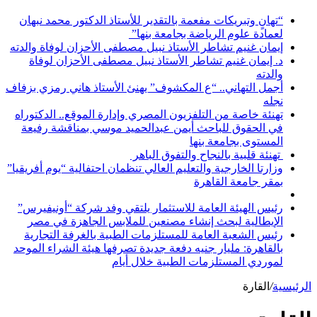
“تهانٍ وتبريكات مفعمة بالتقدير للأستاذ الدكتور محمد نبهان
لعمادة علوم الرياضة بجامعة بنها”
إيمان غنيم تشاطر الأستاذ نبيل مصطفى الأحزان لوفاة والدته
د. إيمان غنيم تشاطر الأستاذ نبيل مصطفى الأحزان لوفاة
والدته
أجمل التهاني.. “ع المكشوف” يهنئ الأستاذ هاني رمزي بزفاف
نجله
تهنئة خاصة من التلفزيون المصري وإدارة الموقع.. الدكتوراه
في الحقوق للباحث أيمن عبدالحميد موسي بمناقشة رفيعة
المستوى بجامعة بنها
تهنئة قلبية بالنجاح والتفوق الباهر
وزارتا الخارجية والتعليم العالي تنظمان احتفالية “يوم أفريقيا”
بمقر جامعة القاهرة
رئيس الهيئة العامة للاستثمار يلتقي وفد شركة “أونيفيرس”
الإيطالية لبحث إنشاء مصنعين للملابس الجاهزة في مصر
رئيس الشعبة العامة للمستلزمات الطبية بالغرفة التجارية
بالقاهرة: مليار جنيه دفعة جديدة تصرفها هيئة الشراء الموحد
لموردي المستلزمات الطبية خلال أيام
الرئيسية
/
القارة