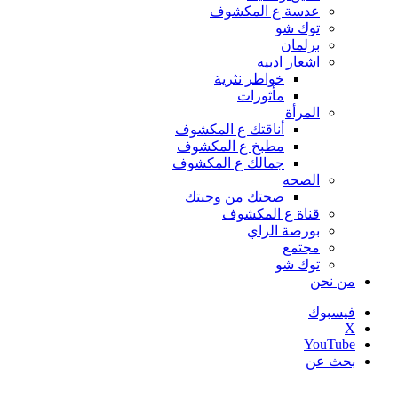
عدسة ع المكشوف
توك شو
برلمان
اشعار ادبيه
خواطر نثرية
مأثورات
المرأة
أناقتك ع المكشوف
مطبخ ع المكشوف
جمالك ع المكشوف
الصحه
صحتك من وجبتك
قناة ع المكشوف
بورصة الراي
مجتمع
توك شو
من نحن
فيسبوك
‫X
‫YouTube
بحث عن
أخبار عاجلة