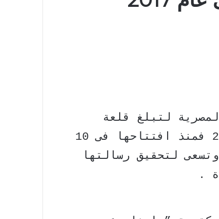
لمصرية لتبلغ قلعة
الثقافة والفنون عامها الـ 29 فمنذ افتتاحها فى 10
ث فنونها وتسعى لتحقيق رسالتها
ة .