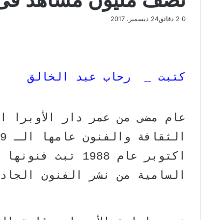
0
2 دقائق
24 ديسمبر، 2017
ف
و
ت
ڤ
م
ط
ي
X
ا
ي
ا
ب
ش
س
ت
ل
ي
ا
ا
ب
ق
س
ب
ر
ع
و
ا
ر
ر
ك
ة
كتبت _ رحاب عبد الخالق
ك
ا
ب
ة
م
ع
ب
ر
عام مضى من عمر دار الأوبرا ا
ا
ل
ب
ر
اكتوبر عام 1988 تب
ي
د
السامية من نشر الفنون الجاد