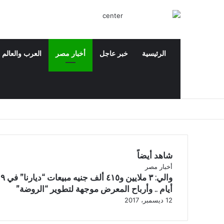
الرئيسية
خبر عاجل
أخبار مصر
العرب والعالم
‫X
فيسبوك
‫YouTube
بحث عن
شاهد أيضاً
إ
أخبار مصر
والي: ٣ ملايين و٤١٥ ألف جنيه مبيعات “ديارنا” في ٩
غ
ل
أيام .. وأرباح المعرض موجهة لتطوير “الروضة”
ا
12 ديسمبر، 2017
ق