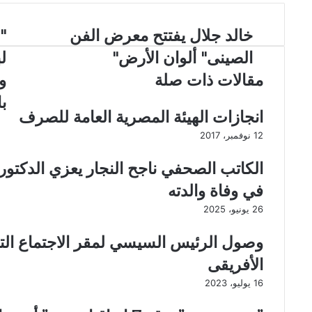
ك
ا
ب
ة
م
ع
خ
خالد جلال يفتتح معرض الفن
"
"
ب
ا
ش
ر
الصينى" ألوان الأرض"
ل
ل
و
ا
د
ق
مقالات ذات صلة
و
ل
ج
ى
ب
ب
ل
"
ر
انجازات الهيئة المصرية العامة للصرف
ا
ي
ل
ي
12 نوفمبر، 2017
د
ي
ش
ف
ه
الكاتب الصحفي ناجح النجار يعزي الدكتو
ت
د
في وفاة والدته
ت
ا
ح
ل
26 يونيو، 2025
م
ح
ع
ف
وصول الرئيس السيسي لمقر الاجتماع الت
ر
ل
الأفريقى
ض
ا
ا
ل
16 يوليو، 2023
ل
خ
ف
ت