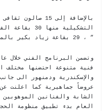
التشكيلية منها 0
” ، 29 بقاعة زياد بكير بالمكتبة الموسيقية .
فنية متنوعة احتضنها مختلف ا
والإسكندرية ودمنهور الى جانب
عروضاً جماهيرية كما اعلنت عن
الشابة والفنانين الموهوبين 
العام بدء تطبيق منظومة الحجز 