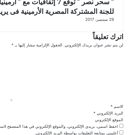
” سحر نصر ” توقع 7 إتفاقيات
ن
ا
للجنة المشتركة المصرية الأرمينية فى يري
ا
م
ل
ى
29 سبتمبر، 2017
ص
ل
ي
ب
اترك تعليقاً
ن
ط
ى
و
لن يتم نشر عنوان بريدك الإلكتروني.
الحقول الإلزامية مشار إليها بـ
*
"
ل
ا
أ
ا
ل
ل
ت
ت
و
ا
ع
ا
ل
ل
ن
ت
ي
ا
ر
ق
ل
ب
*
أ
ي
الاسم
*
ر
ة
ض
ا
البريد الإلكتروني
*
"
ل
الموقع الإلكتروني
خ
احفظ اسمي، بريدي الإلكتروني، والموقع الإلكتروني في هذا المتصفح لاستخ
ا
أعلمني بمتابعة التعليقات بواسطة البريد الإلكتروني.