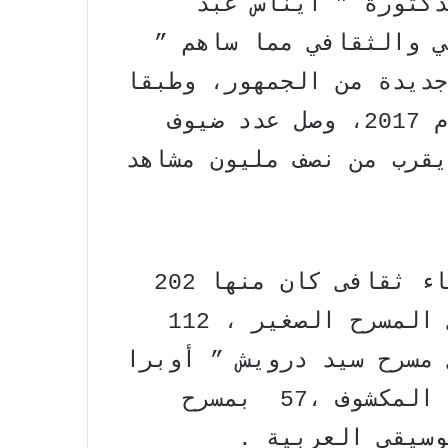
دكتورة ” ايناس عبد
ي والثقافي مما ساهم ”
جديدة من الجمهور، وطبقا
لبيان دار الأوبرا عن حصاد عام 2017، وصل عدد ضيوف
ام 2017 الى مايقرب من نصف مليون مشاهد
وذلك من خلال 929 حفل فنى ولقاء ثقافى كان منها 202
على المسرح الكبير ، 211 على المسرح الصغير ، 112
 الجمهورية، 116 على مسرح سيد درويش ” أوبرا
الإسكندرية ” ، 70 علي المسرح المكشوف ،57 بمسرح