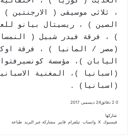
الحديث ( كوريا ) ، احتفالية
، ثلاثى موسيقى ( الارجنتين ) 
الصين ) ، ريسيتال بيانو للع
) ، فرقة فيدر شبيل ( النمسا
(مصر / المانيا ) ، فرقة اوك
اليابان )، مؤسسة كونسيرفتوار
(اسبانيا )، المغنية الاسباني
(اسبانيا) .
0
2 دقائق
24 ديسمبر، 2017
ف
و
ت
ڤ
م
ط
ي
X
ا
ي
ا
ب
ش
شاركها
س
ت
ل
ي
ا
ا
فيسبوك
‫X
واتساب
تيلقرام
ڤايبر
مشاركة عبر البريد
طباعة
ب
ق
س
ب
ر
ع
و
ا
ر
ر
ك
ة