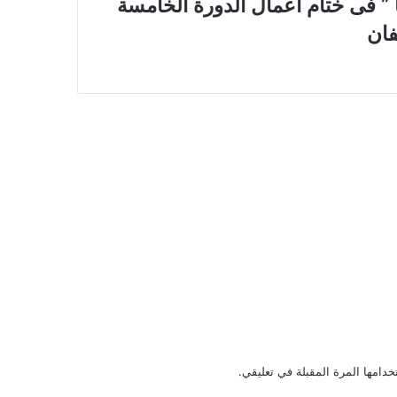
 مع ” أرمينيا ” فى ختام أعمال الدورة الخامسة
فان
دامها المرة المقبلة في تعليقي.