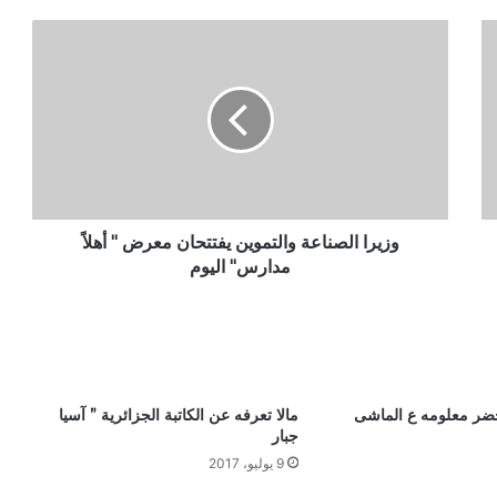
و
ز
ي
ر
ا
ا
ل
ص
ن
ا
وزيرا الصناعة والتموين يفتتحان معرض " أهلاً
ع
مدارس" اليوم
ة
و
ا
ل
ت
م
خضر معلومه ع الماشى
مالا تعرفه عن الكاتبة الجزائرية ” آسيا
و
جبار
ي
9 يوليو، 2017
ن