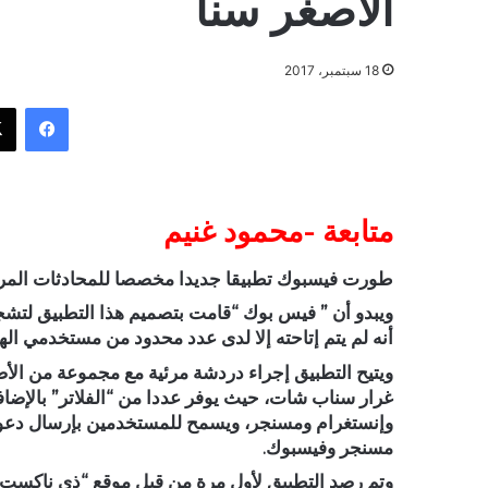
الأصغر سناً
18 سبتمبر، 2017
فيسبوك
متابعة -محمود غنيم
طورت فيسبوك تطبيقا جديدا مخصصا للمحادثات المرئية الجم
ويبدو أن ” فيس بوك “قامت بتصميم هذا التطبيق لتشجي
أنه لم يتم إتاحته إلا لدى عدد محدود من مستخدمي الهو
ويتيح التطبيق إجراء دردشة مرئية مع مجموعة من الأ
غرار سناب شات، حيث يوفر عددا من “الفلاتر” بالإضا
وإنستغرام ومسنجر، ويسمح للمستخدمين بإرسال دعوا
مسنجر وفيسبوك.
وتم رصد التطبيق لأول مرة من قبل موقع “ذي ناكست وي