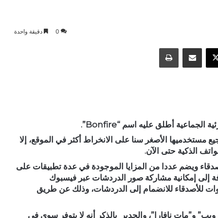
0
دقيقة واحدة
‫X
مشاركة عبر البريد
طباعة
اعية أطلق عليه اسم “Bonfire”.
ع مستخدميها الأصغر سنا على الانخراط أكثر في الموقع، إلا
اتف الذكية حتى الآن.
صدقاء ويضم عددا من المزايا الموجودة في عدة تطبيقات على
فة إلى إمكانية مشاركة صور الدردشات عبر فيسبوك
ت للأصدقاء للانضمام إلى الدردشات، وذلك عن طريق
ب” و”مات نافارا”، والجدير بالذكر أنه لا يتوفر سوى في