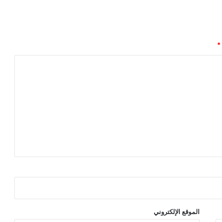
ي
ف
ت
ت
ح
*
ا
ن
م
ع
ر
ض
"
أ
ه
ل
اً
م
د
ا
ر
س
الموقع الإلكتروني
"