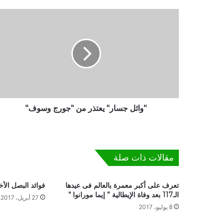
"
و
ا
ئ
ل
ج
س
ا
ر
"
"وائل جسار" يعتذر من "جورج وسوف"
ي
ع
ت
ذ
مقالات ذات صلة
ر
م
ن
تعرف على أكبر معمرة بالعالم فى عيدها
فوائد البصل الأ
"
الـ117 بعد وفاة الإيطالية ” إيما مورانوا “
27 أبريل، 2017
ج
8 يوليو، 2017
و