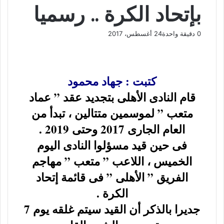
بإتحاد الكرة .. رسميا
0
دقيقة واحدة
24 أغسطس، 2017
ف
و
ت
ڤ
م
ط
ي
X
ا
ي
ا
ب
ش
س
ت
ل
ي
ا
ا
ب
ق
س
ب
ر
ع
كتبت : جهاد محمود
و
ا
ر
ر
ك
ة
قام النادى الأهلى بتجديد عقد ” عماد
ك
ا
ب
ة
م
ع
متعب ” لموسمين متتالين ، تبدأ من
ب
العام الجارى 2017 وحتى 2019 .
ر
ا
فى حين قيد مسؤلوا النادى اليوم
ل
الخميس ، اللاعب ” متعب ” مهاجم
ب
ر
الفريق ” الأهلى ” فى قائمة إتحاد
ي
الكرة .
د
جديرا بالذكر أن القيد سيتم غلقه يوم 7