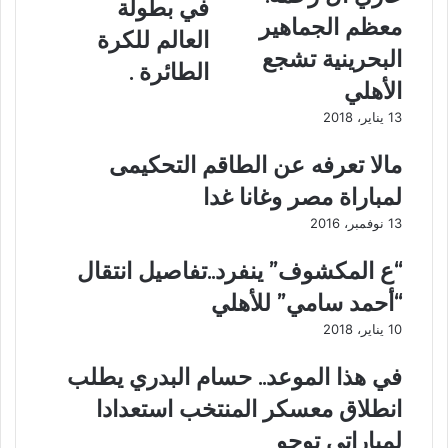
ف
ر
ي
في بطولة
ن
معظم الجماهير
ي
د
العالم للكرة
ى
ا
البحرينية تشجع
ض
الطائرة .
ة
الأهلي
ي
13 يناير، 2018
ه
ن
مالا تعرفه عن الطاقم التحكيمى
ئ
م
لمباراة مصر وغانا غدا
ن
13 نوفمبر، 2016
ت
خ
“ع المكشوف” ينفرد..تفاصيل انتقال
ب
ا
“أحمد سامي” للأهلي
ل
10 يناير، 2018
ش
ب
في هذا الموعد.. حسام البدري يطلب
ا
ب
انطلاق معسكر المنتخب استعدادا
ب
لمباراتي توجو
ا