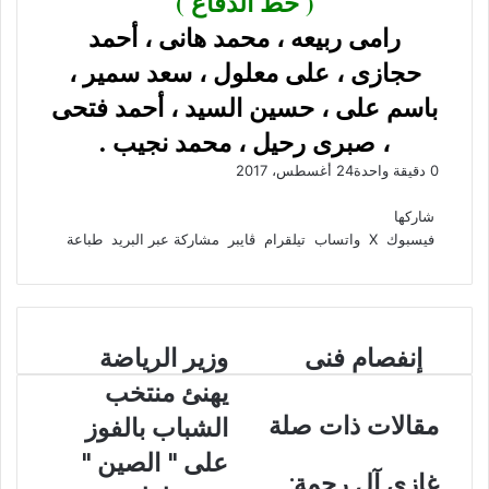
( خط الدفاع )
رامى ربيعه ، محمد هانى ، أحمد
حجازى ، على معلول ، سعد سمير ،
باسم على ، حسين السيد ، أحمد فتحى
، صبرى رحيل ، محمد نجيب .
0
دقيقة واحدة
24 أغسطس، 2017
ف
و
ت
ڤ
م
ط
ي
X
ا
ي
ا
ب
ش
شاركها
س
ت
ل
ي
ا
ا
فيسبوك
‫X
واتساب
تيلقرام
ڤايبر
مشاركة عبر البريد
طباعة
ب
ق
س
ب
ر
ع
و
ا
ر
ر
ك
ة
ك
ا
ب
ة
م
ع
إ
إنفصام فنى
و
وزير الرياضة
ب
ن
ز
ر
يهنئ منتخب
ف
ي
ا
مقالات ذات صلة
ص
ر
الشباب بالفوز
ل
ا
ا
ب
على " الصين "
م
ل
ر
غازي آل رحمة: