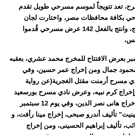
دورة 26 لنوادي المسرح، تعد تتويجاً لموسم مسرحي طويل تقدم
 بـ 270 مشروع مسرحي بكافة محافظات مصر، واختارت لجان
المشاهدة والمناقشة 160 مشروعا للإنتاج، وانتج بالفعل 142 عرض مسرحي قُدموا
ر بعرض الافتتاح للمخرج محمد عشري، بعقبه
محمود جمال ومن إخراج عمر حسين، وفي
ي مسرح أرمنت مقتل الغجرية(عن رواية
د وإخراج كرم نبيه، وعرض نادي مسرح بورسعيد
7+أشباح كامل نجفة تأليف أحمد يوسف إخراج هانى نصر الدين، وفي يوم 12 سبتمبر
يت” تأليف أندرو صبحى، إخراج مينا رأفت، و
ئب، تأليف إبراهيم الحسينى، ومن إخراج