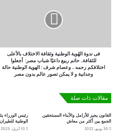
ى
ن
د
و
ة
ا
ل
هُ
و
فى ندوة الهُوية الوطنية وثقافة الاختلاف بالأعلى
ي
للثقافة.. حاتم ربيع داعيًا شباب مصر: أجعلوا
ة
اختلافكم رحمه .. وعصام شرف : الهوية الوطنية حالة
ا
وجدانية و لا يمكن تصور عالم بدون مصر
ل
و
ط
مقالات ذات صلة
ن
ي
ة
القانون يجيز للأرامل والأبناء المستحقين
رئيس الوزراء يت
و
الجمع بين أكثر من معاش
الوطنية للطيران
ث
30 يونيو، 2022
10 أبريل، 2023
ق
ا