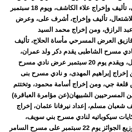
نادي مسرح شبين الكوم العرض الوحشى، تأليف وإخراج علاء الكاشف، ويوم 18 سبتمبر
لاشتعال، تأليف وإخراج، أشرف على، وعرض
عبد الرازق، ومن إخراج محمد السيد
 مسرح الزقازيق العرض المسرحي مأساة الحلاج، تأليف
ادي مسرح الشاطبى يقدم دكر ولد عمران،
تأليف نسرين نور ومن إخراج محمد زغلول، ويقدم يوم 20 سبتمبر عرض نادي مسرح
إخراج إبراهيم المهدى، و نادي مسرح بنى
 قلعة جي، ومن إخراج أسامة محمود، وتختتم
 سبتمبر بالعرضين المسرحيين الشبيهان(عن مؤامرة العباقرة)
عبان مسلم، إعداد نيرفانا عثمان، إخراج
يات سيكوباتيه لنادي مسرح بني سويف،
إخراج على الوكيل، ويقام حفل الختام وتوزيع الجوائز يوم 22 سبتمبر على مسرح السامر