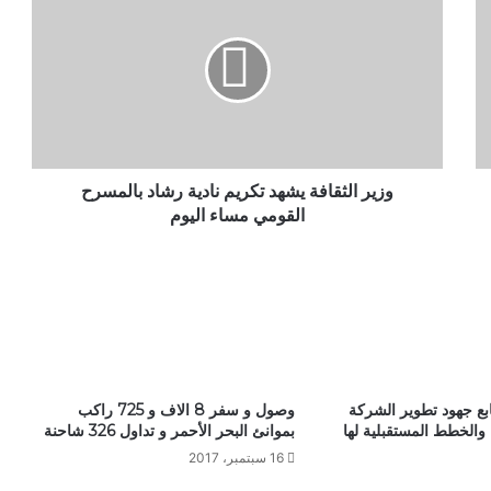
ز
ي
ر
ا
ل
ث
ق
ا
ف
وزير الثقافة يشهد تكريم نادية رشاد بالمسرح
ة
القومي مساء اليوم
ي
ش
ه
د
ت
ك
ر
ي
ابع جهود تطوير الشركة
وصول و سفر 8 الاف و 725 راكب
م
 والخطط المستقبلية لها
بموانئ البحر الأحمر و تداول 326 شاحنة
ن
16 سبتمبر، 2017
ا
د