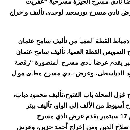
 سبتمبر يقدم عرضا نادي مسرح الجيزة مسرحية “عفريت
رض نادي مسرح بورسعيد لوحدى تأليف وإخراج
ي مسرح دمياط القطة العميا من تأليف سامح عثمان
لسويس القطة العميا، تأليف سامح عثمان
 محمود عثمان، ويوم 15 سبتمبر يقدم عرضا نادي مسرح المنصورة “رقصة
مود الدياسطى، وعرض نادي مسرح مطاى موال
دي مسرح غزل المحلة باب الفتوح،تأليف محمود دياب،
سيوط من الألف إلى الواو، تأليف بيتر
جمال، ومن إخراج كيرولس ممدوح، ويوم 17 سبتمبر يقدم عرض نادي مسرح
يف صلاح الدين ومن إخراج أحمد حزين، وعرض