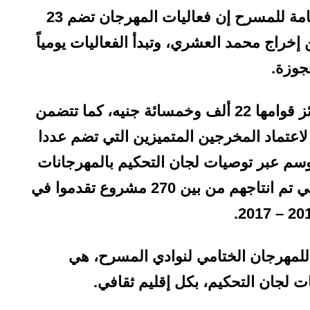
قال د. صبحي السيد مدير عام الإدارة العامة للمسرح إن فعاليات المهرجان تضم 23
اج محمد العشري، وتبدأ الفعاليات يومياً
جوزة.
وأوضح السيد أن الفرق تتنافس على جوائز قوامها 22 ألف وخمسائة جنيه، كما تتضمن
لاعتماد المخرجين المتميزين التي تضم عددا
موسم عبر توصيات لجان التحكيم بالمهرجانات
الاقليمية والتي شهدت 142 عرض مسرحي تم انتاجهم من بين 270 مشروع تقدموا في
للمهرجان الختامي لنوادي المسرح، هي
ت لجان التحكيم، بكل إقليم ثقافي.