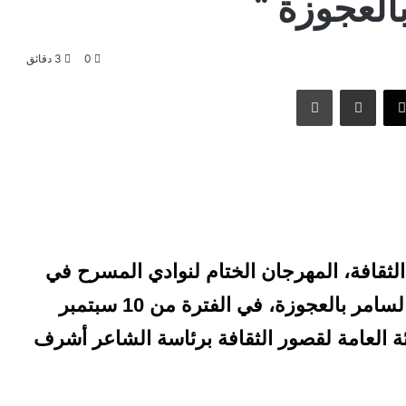
لعجوزة “
0
3 دقائق
‫X
مشاركة عبر البريد
طباعة
الثقافة، المهرجان الختام لنوادي المسرح في
دورته السادسة والعشرون، على مسرح السامر بالعجوزة، في الفترة من 10 سبتمبر
الهيئة العامة لقصور الثقافة برئاسة الشاعر أشرف