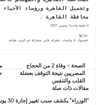
وتجميل القاهرة ورؤساء الأحياء 
محافظة القاهرة .
0
دقيقة واحدة
1 سبتمبر، 2017
ف
و
ت
ڤ
م
ط
ي
X
ا
ي
ا
ب
ش
شاركها
س
ت
ل
ي
ا
ا
فيسبوك
‫X
واتساب
تيلقرام
ڤايبر
مشاركة عبر البريد
طباعة
ب
ق
س
ب
ر
ع
و
ا
ر
ر
ك
ة
ك
ا
ب
ة
م
ع
ا
الصحة :- وفاة 2 من الحجاج
م
ب
ل
ي
ر
المصريين نتيجة التوقف بعضلة
حاوي
ص
ن
ا
ح
ا
القلب والتنفس
ل
ة
ء
ب
مقالات ذات صلة
:
د
ر
-
م
ي
و
ي
د
“الوزراء” يكشف سبب تغيير إجازة 30 يونيو من الثلاثاء إلى الخميس
ف
ا