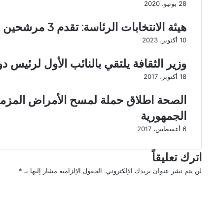
28 يونيو، 2020
ا
ط
ة
ا
هيئة الانتخابات الرئاسة: تقدم 3 مرشحين فقط حتى الآن
2
س
م
ت
10 أكتوبر، 2023
ن
ق
ا
ب
وزير الثقافة يلتقي بالنائب الأول لرئيس د
ل
ل
18 أكتوبر، 2017
ح
4
ج
س
الصحة اطلاق حملة لمسح الأمراض المزمن
ا
ف
ج
ن
الجمهورية
ا
ح
6 أغسطس، 2017
ل
ا
م
و
ص
ي
اترك تعليقاً
ر
ا
لن يتم نشر عنوان بريدك الإلكتروني.
الحقول الإلزامية مشار إليها بـ
*
ي
ت
ا
ي
و
ل
ن
4
ت
ن
س
ع
ت
ف