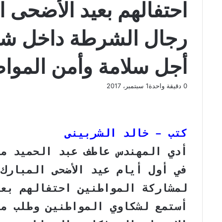
احتفالهم بعيد الأضحى 
رجال الشرطة داخل شوا
أجل سلامة وأمن الموا
0
دقيقة واحدة
1 سبتمبر، 2017
ف
و
ت
ڤ
م
ط
ي
X
ا
ي
ا
ب
ش
س
ت
ل
ي
ا
ا
ب
ق
س
ب
ر
ع
كتب – خالد الشربينى
و
ا
ر
ر
ك
ة
ك
ا
ب
ة
أدي المهندس عاطف عبد الحميد مح
م
ع
في أول أيام عيد الأضحى المبارك
ب
ر
لمشاركة المواطنين احتفالهم بعي
ا
ل
أستمع لشكاوي المواطنين وطلب من
ب
ر