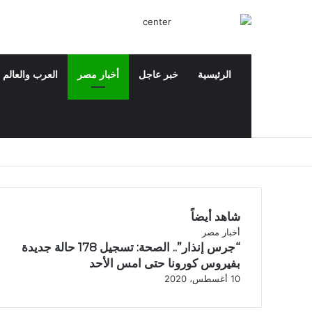
الرئيسية
خبر عاجل
أخبار مصر
العرب والعالم
‫X
فيسبوك
‫YouTube
بحث عن
شاهد أيضاً
إ
أخبار مصر
“جرس إنذار”.. الصحة: تسجيل 178 حالة جديدة
غ
ل
بفيروس كورونا حتى امس الأحد
ا
10 أغسطس، 2020
ق