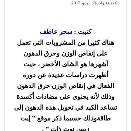
0
دقيقة واحدة
17 يوليو، 2017
ف
و
ت
ڤ
م
ط
ي
X
ا
ي
ا
ب
ش
س
ت
ل
ي
ا
ا
ب
ق
س
ب
ر
ع
كتبت : سحر عاطف
و
ا
ر
ر
ك
ة
ك
ا
ب
ة
هناك كثيرا من المشروبات التى تعمل
م
ع
على إنقاص الوزن وحرق الدهون
ب
ر
أشهرها هو الشاى الأخضر ، حيث
ا
ل
أظهرت دراسات عديدة عن دوره
ب
ر
الفعال في إنقاص الوزن حرق الدهون
ي
وذلك لأنه يحتوى على مضادات أكسدة
د
تساعد الكبد في تحويل هذه الدهون إلى
طاقةوذلك حسبما ذكر موقع ” إيت
زيس نوت ذات ” .