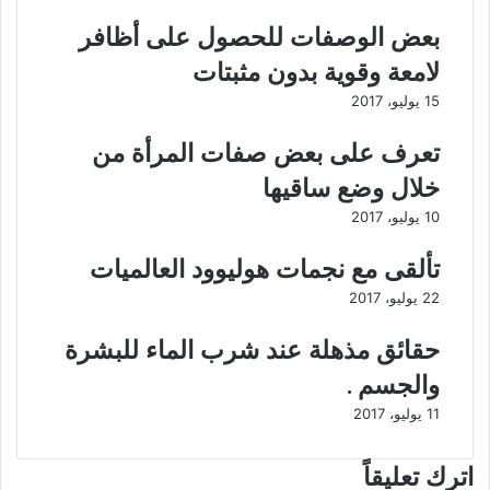
ن
ق
ت
ه
بعض الوصفات للحصول على أظافر
ع
و
لامعة وقوية بدون مثبتات
ز
ة
ز
و
15 يوليو، 2017
ت
ف
و
و
تعرف على بعض صفات المرأة من
ا
ا
خلال وضع ساقيها
ج
ئ
د
د
10 يوليو، 2017
ه
ش
ا
ر
تألقى مع نجمات هوليوود العالميات
ف
ب
22 يوليو، 2017
ى
ه
إ
ا
حقائق مذهلة عند شرب الماء للبشرة
س
ص
ت
ب
والجسم .
ا
ا
11 يوليو، 2017
د
ح
ب
ا
ر
اترك تعليقاً
ج