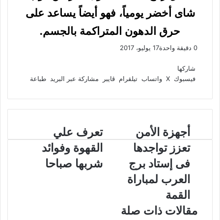
شاى أخضر يومياً، فهو أيضاً يساعد على
حرق الدهون المتراكمة بالجسم.
0
دقيقة واحدة
17 يوليو، 2017
ف
و
ت
ڤ
م
ط
ي
X
ا
ي
ا
ب
ش
شاركها
س
ت
ل
ي
ا
ا
فيسبوك
‫X
واتساب
تيلقرام
ڤايبر
مشاركة عبر البريد
طباعة
ب
ق
س
ب
ر
ع
و
ا
ر
ر
ك
ة
ك
ا
ب
ة
م
ع
أ
أجهزة الأمن
ت
تعرف علي
ب
ج
ع
ر
تعزز تواجدها
القهوة وفوائد
ه
ر
ا
ز
ف
فى إستاد برج
شربها صباحا
ل
ة
ع
ب
العرب لمباراة
ا
ل
ر
ل
ي
ي
القمة
أ
ا
د
مقالات ذات صلة
م
ل