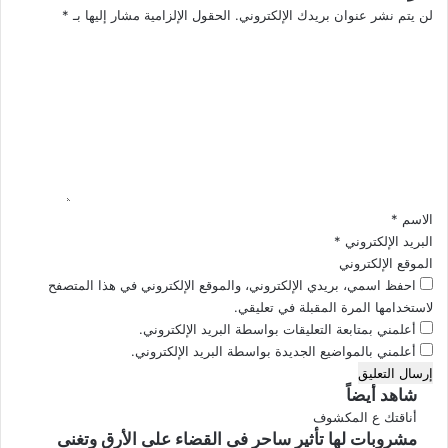
لن يتم نشر عنوان بريدك الإلكتروني.
الحقول الإلزامية مشار إليها بـ
*
ا
ا
ل
ل
ع
ت
ر
ب
ع
ل
ل
م
ي
ب
ق
ا
*
ر
الاسم
*
ا
البريد الإلكتروني
*
ة
الموقع الإلكتروني
ا
احفظ اسمي، بريدي الإلكتروني، والموقع الإلكتروني في هذا المتصفح
ل
لاستخدامها المرة المقبلة في تعليقي.
ق
أعلمني بمتابعة التعليقات بواسطة البريد الإلكتروني.
م
أعلمني بالمواضيع الجديدة بواسطة البريد الإلكتروني.
ة
شاهد أيضاً
إ
أناقتك ع المكشوف
مشروبات لها تأثير ساحر فى القضاء على الأرق وتغنى
غ