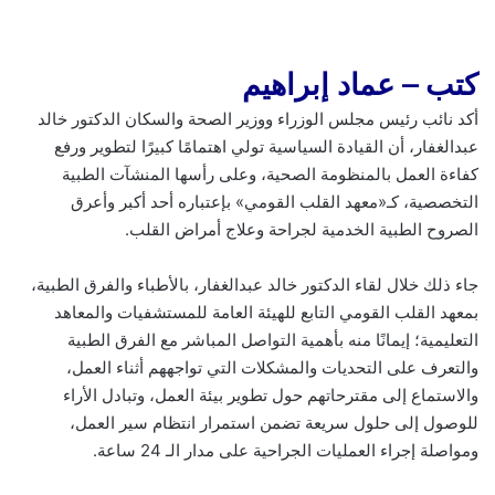
ب
س
ق
ب
ر
ع
و
ا
ر
ر
ك
ة
ك
ب
ا
ة
كتب – عماد إبراهيم
م
ع
ب
أكد نائب رئيس مجلس الوزراء ووزير الصحة والسكان الدكتور خالد
ر
عبدالغفار، أن القيادة السياسية تولي اهتمامًا كبيرًا لتطوير ورفع
ا
كفاءة العمل بالمنظومة الصحية، وعلى رأسها المنشآت الطبية
ل
ب
التخصصية، كـ«معهد القلب القومي» بإعتباره أحد أكبر وأعرق
ر
الصروح الطبية الخدمية لجراحة وعلاج أمراض القلب.
ي
د
جاء ذلك خلال لقاء الدكتور خالد عبدالغفار، بالأطباء والفرق الطبية،
بمعهد القلب القومي التابع للهيئة العامة للمستشفيات والمعاهد
التعليمية؛ إيمانًا منه بأهمية التواصل المباشر مع الفرق الطبية
والتعرف على التحديات والمشكلات التي تواجههم أثناء العمل،
والاستماع إلى مقترحاتهم حول تطوير بيئة العمل، وتبادل الأراء
للوصول إلى حلول سريعة تضمن استمرار انتظام سير العمل،
ومواصلة إجراء العمليات الجراحية على مدار الـ 24 ساعة.