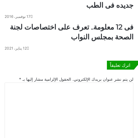
جديده فى الطب
د
ا
ة
ل
17 نوفمبر، 2016
ا
ح
ل
د
فى 12 معلومة.. تعرف على اختصاصات لجنة
و
ي
الصحة بمجلس النواب
ز
ث
ا
ف
12 يناير، 2021
ر
ي
ة
م
ل
ص
اترك تعليقاً
ـ
ر
"
ي
لن يتم نشر عنوان بريدك الإلكتروني.
الحقول الإلزامية مشار إليها بـ
*
ا
ح
ا
ل
ظ
ل
ب
ى
ت
ر
ب
ع
ج
ا
ل
"
ه
ي
ت
ق
م
*
ا