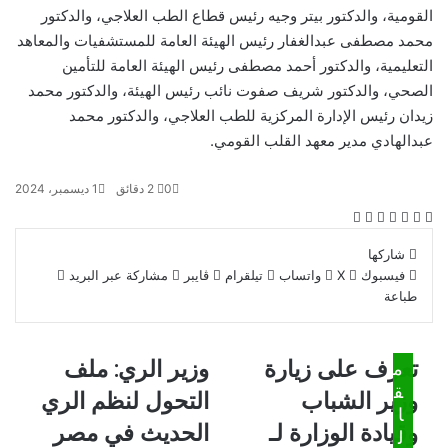
القومية، والدكتور بيتر وجيه رئيس قطاع الطب العلاجي، والدكتور
محمد مصطفى عبدالغفار رئيس الهيئة العامة للمستشفيات والمعاهد
التعليمية، والدكتور أحمد مصطفى رئيس الهيئة العامة للتأمين
الصحي، والدكتور شريف صفوت نائب رئيس الهيئة، والدكتور محمد
زيدان رئيس الإدارة المركزية للطب العلاجي، والدكتور محمد
عبدالهادي مدير معهد القلب القومي.
0
2 دقائق
1 ديسمبر، 2024
ف
و
ت
ڤ
م
ط
ي
X
ا
ي
ا
ش
ب
شاركها
س
ت
ل
ي
ا
ا
فيسبوك
‫X
واتساب
تيلقرام
ڤايبر
مشاركة عبر البريد
ب
س
ق
ب
ر
ع
طباعة
و
ا
ر
ر
ك
ة
ك
ب
ا
ة
م
ع
ت
تعرف على زيارة
و
وزير الري: ملف
ب
م
ع
ز
ر
ق
وزير الشباب
التحول لنظم الري
ر
ي
ا
ا
ف
ر
ل
وقيادة الوزارة لـ
الحديث في مصر
ل
ع
ا