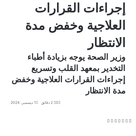
إجراءات القرارات
العلاجية وخفض مدة
الانتظار
وزير الصحة يوجه بزيادة أطباء
التخدير بمعهد القلب وتسريع
إجراءات القرارات العلاجية وخفض
مدة الانتظار
0
2 دقائق
1 ديسمبر، 2024
ف
و
ت
ڤ
م
ط
ي
X
ا
ي
ا
ش
ب
س
ت
ل
ي
ا
ا