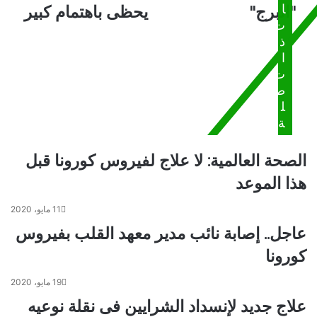
ب
ا
"البرج"
يحظى باهتمام كبير
ل
ل
ر
ت
ى
ر
ي
ذ
ز
ي
د
ا
ي
:
ت
ا
م
ر
ص
ل
ة
ف
ل
و
ا
ة
ز
ل
ي
ت
الصحة العالمية: لا علاج لفيروس كورونا قبل
ر
ح
ا
و
هذا الموعد
ل
ل
ش
ل
11 مايو، 2020
ب
ن
عاجل.. إصابة نائب مدير معهد القلب بفيروس
ا
ظ
ب
كورونا
م
و
ا
ق
ل
19 مايو، 2020
ي
ر
علاج جديد لإنسداد الشرايين فى نقلة نوعيه
ا
ي