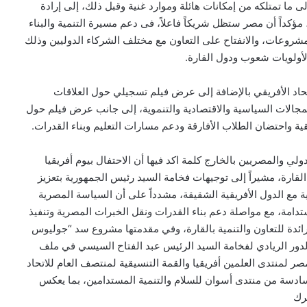
ى ما تمتلكه من إمكانات هائلة وموارد غنية وقبل ذلك، إلى إرادة
مؤكداً أن مصر ستظل شريكاً فاعلاً، فى دعم مسيرة التنمية والبناء
لمشروعات، والانفتاح على التعاون مع مختلف الشركاء الدوليين وذلك
لأولويات شعوب ودول القارة.
حاد الأفريقي بالإضافة إلى عرض فيلم تسجيلي حول العلاقات
جالات السياسية والاقتصادية والتنموية، إلى جانب عرض فيلم حول
قية واحتضان الطلاب الأفارقة ودعم مسارات التعليم وبناء القدرات.
ولي والمصريين بالخارج كلمة اكد فيها أن الاحتفال بيوم أفريقيا
قارة، مشيراً إلى توجيهات فخامة السيد رئيس الجمهورية بتعزيز
 مع الدول الأفريقية الشقيقة، مشدداً على أن السياسة المصرية
ستدامة، مع مواصلة دعم بناء القدرات ونقل الخبرات المصرية وتنفيذ
قديم نماذج رائدة للتعاون والتنمية بالقارة، وفي مقدمتها مشروع سد “جوليوس
الدور الريادي لفخامة السيد الرئيس عبد الفتاح السيسي في ملف
مصر لمنتدى العلمين أفريقيا والقمة التنسيقية لمنتصف العام للاتحاد
لسادسة من منتدى أسوان للسلام والتنمية المستدامين، بما يعكس
رك