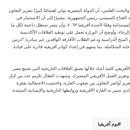
والبحث العلمي، أن الدولة المصرية تولي اهتمامًا كبيرًا بتعزيز التعاون
بد الفتاح السيسي، رئيس الجمهورية، مشيرًا إلى أن الاستثمار في
“الإنسان الأفريقي” يمثل الركيزة الأساسية لتحقيق التنمية المستدامة وفقًا لأجندة أفريقيا ٢٠٦٣، وأن مصر ستظل داعمة لكل ما
رخاء. وأوضح أن الوزارة تعمل على توطيد العلاقات الأكاديمية
 المنح الدراسية ودعم الطلاب الأفارقة الوافدين عبر مبادرة “ادرس
اية المتكاملة، بما يسهم في إعداد كوادر أفريقية قادرة على قيادة
فريقي كلمة أشاد خلالها بعمق العلاقات التاريخية التي تجمع مصر
 وتعزيز العمل الأفريقي المشترك. وشهدت الفعال تكريم عدد من كبار
عزيز أواصر التعاون بين شعوب القارة، واختتمت الاحتفالية بفقرة
تتميز به القارة الأفريقية وروابطها التاريخية والإنسانية الممتدة.
يوم أفريقيا