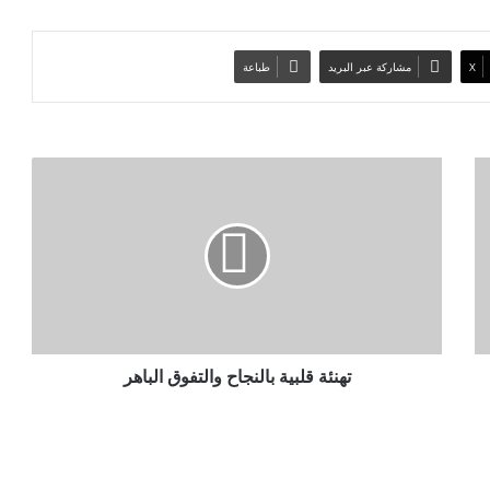
‫X
مشاركة عبر البريد
طباعة
ت
ه
ن
ئ
ة
ق
ل
ب
ي
تهنئة قلبية بالنجاح والتفوق الباهر
ة
ب
ا
ل