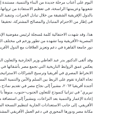
اليوم على أعتاب مرحلة جديدة من البناء والتنمية، مستندة إل
شعوبها وعزيمتها الراسخة، فى تعظيم الاستفادة من ثرواتها، 
بالدول الإفريقية الشقيقة من خلال تبادل الخبرات، وتنفيذ ا
فى إطار من الاحترام المتبادل والمصالح المشتركة، تحقيقا 
هذا، وقد شهدت الاحتفالية كلمة مُسجلة لرئيس مفوضية الإت
المصرية–الأفريقية وما تشهده من تطور وزخم في مختلف الم
دور جامعة القاهرة في دعم وتعزيز العلاقات مع الدول الأفري
وقد ألقى الدكتور بدر عبد العاطي وزير الخارجية والتعاون الد
يعكس عمق الروابط التاريخية التي تجمع مصر بأشقائها في ال
الانخراط المصري في أفريقيا وترسيخ الشراكات الاستراتيجية
تجاه القارة تقوم على الربط بين السلم والأمن والتنمية الم
أجندة أفريقيا ٢٠٦٣، مشيراً إلى نجاح مصر في ت
نيريري” في تنزانيا كنموذج للتعاون الجنوب–جنوب، منوهاً ب
إعادة الإعمار والتنمية بعد النزاعات، ومشيراً إلى استضافة 
الأفريقي، إلى جانب الاستعدادات الجارية لتنظيم النسخة ا
مكانة مصر ودورها المحوري في دعم العمل الأفريقي المشت