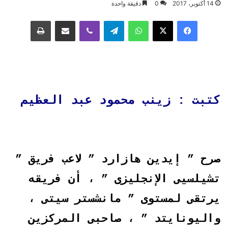
14 أكتوبر، 2017
0
دقيقة واحدة
فيسبوك
‫X
واتساب
تيلقرام
ڤايبر
مشاركة عبر البريد
طباعة
كتبت : زينب محمود عبد العظيم
صرح ” إيدين هازارد ” لاعب فريق ”
تشيلسيى الإنجليزى ” ، أن فريقه
يرتقى لمستوى ” مانشستر سيتى ،
واليونايتد ” ، صاحبى المركزين