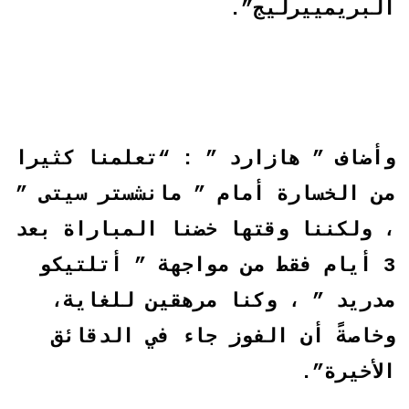
البريمييرليج”.
وأضاف ” هازارد ” : “تعلمنا كثيرا
من الخسارة أمام ” مانشستر سيتى ”
، ولكننا وقتها خضنا المباراة بعد
3 أيام فقط من مواجهة ” أتلتيكو
مدريد ” ، وكنا مرهقين للغاية،
وخاصةً أن الفوز جاء في الدقائق
الأخيرة”.