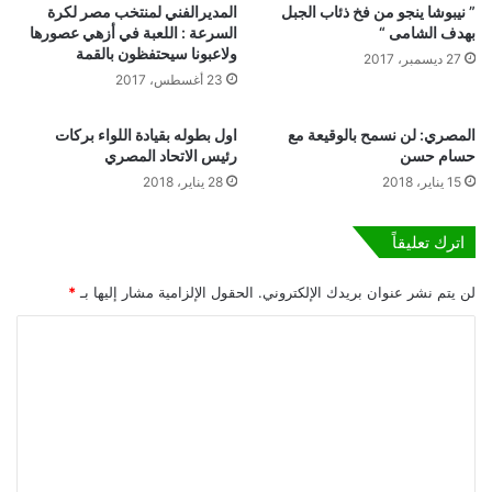
ل
” نيبوشا ينجو من فخ ذئاب الجبل
المديرالفني لمنتخب مصر لكرة
ه
إ
بهدف الشامى “
السرعة : اللعبة في أزهي عصورها
ر
ج
ولاعبونا سيحتفظون بالقمة
27 ديسمبر، 2017
ى
ت
23 أغسطس، 2017
ل
م
ن
ا
المصري: لن نسمح بالوقيعة مع
اول بطوله بقيادة اللواء بركات
ا
ع
حسام حسن
رئيس الاتحاد المصري
د
ا
15 يناير، 2018
28 يناير، 2018
ى
ل
ا
ر
ل
ئ
اترك تعليقاً
ز
ا
م
س
لن يتم نشر عنوان بريدك الإلكتروني.
الحقول الإلزامية مشار إليها بـ
*
ا
ي
ل
ب
ا
ك
ا
ل
ل
و
ت
ز
ع
ر
ا
ل
ء