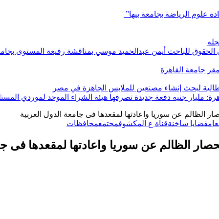
ادة علوم الرياضة بجامعة بنها”
جله
ي الحقوق للباحث أيمن عبدالحميد موسي بمناقشة رفيعة المستوى بجامعة
بمقر جامعة القاهرة
إيطالية لبحث إنشاء مصنعين للملابس الجاهزة في مصر
هرة: مليار جنيه دفعة جديدة تصرفها هيئة الشراء الموحد لموردي المستل
صار الظالم عن سوريا واعادتها لمقعدها فى جامعة الدول العربية
ام
قضايا ساخنة
قناة ع المكشوف
مجتمع
محافظات
حصار الظالم عن سوريا واعادتها لمقعدها فى جا