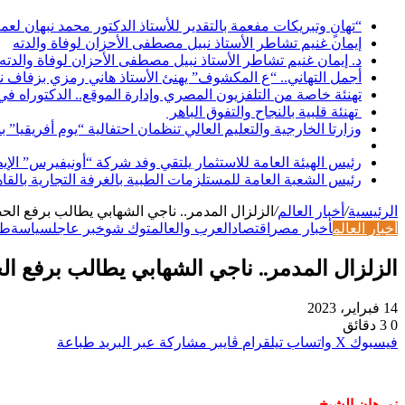
“تهانٍ وتبريكات مفعمة بالتقدير للأستاذ الدكتور محمد نبهان لعم
إيمان غنيم تشاطر الأستاذ نبيل مصطفى الأحزان لوفاة والدته
د. إيمان غنيم تشاطر الأستاذ نبيل مصطفى الأحزان لوفاة والدته
أجمل التهاني.. “ع المكشوف” يهنئ الأستاذ هاني رمزي بزفاف ن
تهنئة خاصة من التلفزيون المصري وإدارة الموقع.. الدكتوراه ف
تهنئة قلبية بالنجاح والتفوق الباهر
وزارتا الخارجية والتعليم العالي تنظمان احتفالية “يوم أفريقيا” 
رئيس الهيئة العامة للاستثمار يلتقي وفد شركة “أونيفيرس” ال
رئيس الشعبة العامة للمستلزمات الطبية بالغرفة التجارية بالقا
الرئيسية
/
أخبار العالم
/
الزلزال المدمر.. ناجي الشهابي يطالب برفع الح
أخبار العالم
أخبار مصر
اقتصاد
العرب والعالم
توك شو
خبر عاجل
سياسة
طع
الزلزال المدمر.. ناجي الشهابي يطالب برفع ال
14 فبراير، 2023
0
3 دقائق
فيسبوك
‫X
واتساب
تيلقرام
ڤايبر
مشاركة عبر البريد
طباعة
نورهان الشيخ