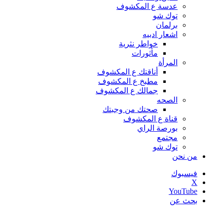
عدسة ع المكشوف
توك شو
برلمان
اشعار ادبيه
خواطر نثرية
مأثورات
المرأة
أناقتك ع المكشوف
مطبخ ع المكشوف
جمالك ع المكشوف
الصحه
صحتك من وجبتك
قناة ع المكشوف
بورصة الراي
مجتمع
توك شو
من نحن
فيسبوك
‫X
‫YouTube
بحث عن
أخبار عاجلة