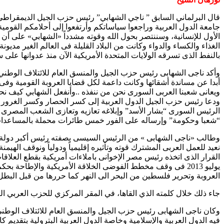
قال البرلماني السابق ” ناجي الشهابي” رئيس حزب الجيل الديمقراطي و
جامعة الدول العربية وراجعوا سياساتكم وأرتفعوا إلى أحلامكم القومية
الأول للإنسانية، وسننتصر بحول الله وقوته مشدداً «الشهابي» على أن
الغذاء والكساء والدواء وكانت من البلاد القليلة فى العالم الغير مديون
بالنفط الذى تسرقه الولايات المتحدة الأمريكية الآن منذ عدوانها على سو
وأكد ناجى الشهابى رئيس حزب الجيل والمنسق العام للائتلاف الوطني 
أبدا عن مساندة أشقائها وكانت داعمة لكل قضايا العروبة القومية وف
ويعانى شعبنا العربى السورى نحن من ننفذه ..وأنفعل الشهابي كيف نحا
ودعا رئيس حزب الجيل الدول العربية إلى كسر الحصار وكسر الغرور و
الرئيس السورى “بشار الأسد” وإبلاغه تعازيه وتعازى الشعب المصر
“شعبا وحكومة” وإرساله على الفور خمس طائرات محملة بالمساعدات و
وطالب «ناجى الشهابى » من الرئيس السيسى بصفته رئيس أكبر دولة عر
نعيد للعمل العربى المشترك قوته وتأثيره إقليمياً ودولياً ونوقف الهي
يوليو 2013 فى وقف مخطط الفوضى الخلاقة الأمريكية والإطا
العروبة وتحرير فلسطين من البحر الى النهر كما حررها من قبل البطل 
جاء ذلك خلال كلمته الذي القاها، في المقر المركزي للحزب العربي ا
وكان ناجى الشهابى رئيس حزب الجيل والمنسق العام للائتلاف الوطني
فيه الدول العربية والإسلامية وخاصة الدول العربية البترولية بتقدي