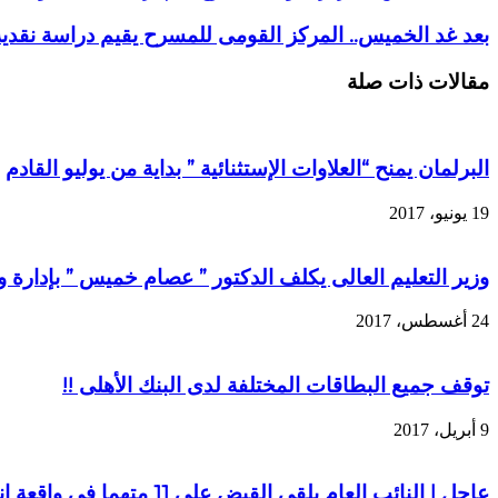
بعد غد الخميس.. المركز القومى للمسرح يقيم دراسة نقد
مقالات ذات صلة
البرلمان يمنح “العلاوات الإستثنائية ” بداية من يوليو القادم
19 يونيو، 2017
وزير التعليم العالى يكلف الدكتور ” عصام خميس ” بإدارة 
24 أغسطس، 2017
توقف جميع البطاقات المختلفة لدى البنك الأهلى !!
9 أبريل، 2017
عاجل | النائب العام يلقي القبض علي 11 متهما في واقعة إنقطاع كهرباء المطار