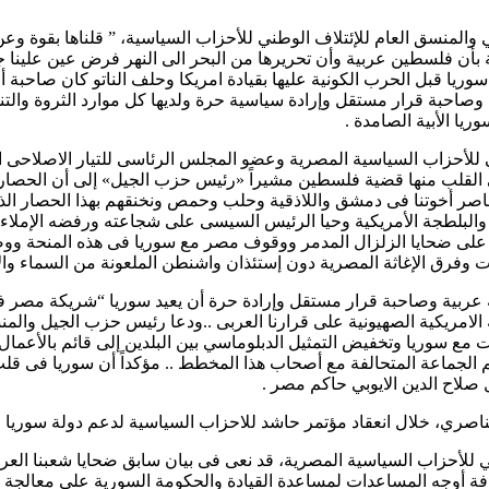
المنسق العام للإئتلاف الوطني للأحزاب السياسية، ” قلناها بقوة وعن
 بأن فلسطين عربية وأن تحريرها من البحر الى النهر فرض عين علينا جمي
 سوريا قبل الحرب الكونية عليها بقيادة امريكا وحلف الناتو كان صاح
ة وصاحبة قرار مستقل وإرادة سياسية حرة ولديها كل موارد الثروة والتنمية
ريا الأبية الصامدة .
للأحزاب السياسية المصرية وعضو المجلس الرئاسى للتيار الاصلاحى الح
ى القلب منها قضية فلسطين مشيراً «رئيس حزب الجيل» إلى أن الحصار 
صر أخوتنا فى دمشق واللاذقية وحلب وحمص ونخنقهم بهذا الحصار الذى ت
البلطجة الأمريكية وحيا الرئيس السيسى على شجاعته ورفضه الإملاءا
ى على ضحايا الزلزال المدمر ووقوف مصر مع سوريا فى هذه المنحة 
فرق الإغاثة المصرية دون إستئذان واشنطن الملعونة من السماء وال
بية وصاحبة قرار مستقل وإرادة حرة أن يعيد سوريا “شريكة مصر فى حر
منة الامريكية الصهيونية على قرارنا العربى ..ودعا رئيس حزب الجيل والم
حة بحكم الجماعة المتحالفة مع أصحاب هذا المخطط .. مؤكداً أن سوري
صلاح الدين الايوبي حاكم مصر .
لناصري، خلال انعقاد مؤتمر حاشد للاحزاب السياسية لدعم دولة سوريا
 للأحزاب السياسية المصرية، قد نعى فى بيان سابق ضحايا شعبنا العرب
م كافة أوجه المساعدات لمساعدة القيادة والحكومة السورية على معالجة