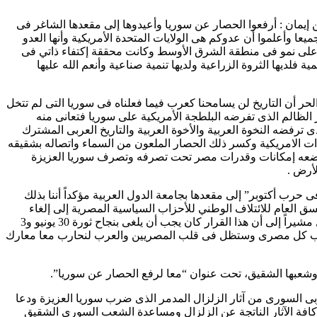
 إيمان : أرفعوا الحصار عن سوريا وأعيدوها إلى مقعدها الشاغر فى
عا وأعلموا أن عدوكم هى الولايات المتحدة الأمريكية وأنها العدو
بة أعلى نمو فى منطقة الشرق الأوسط وكانت محققة إكتفاء ذاتي فى
 فلديها الثروة الزراعية ولديها تنمية صناعية وأنعم الله عليها
ر أن التاريخ لن يسامحنا كعرب فيما فعلناه فى سوريا التى لم تتخل
الظالم الذى تفرضه البلطجة الأمريكية على سوريا فتعانى منه
رفضه النخوة العربية والأخوة العربية والتاريخ العربى المشترك
ت الامريكية وكسر ذلك الحصار الملعون من السماء واتصاله بشقيقه
ووضعه إمكانات وقدرات مصر تحت تصرفه وتصرف سوريا العزيزة
أرض .
ب أكتوبر” إلى مقعدها بجامعة الدول العربية مؤكداً أننا بذلك
نسق العام للائتلاف الوطني للأحزاب السياسية المصرية إلى إلغاء
القرار الذى اتخذه رئيس مصر الإخوانى باملاءات أمريكية بقطع العلاقات مع سوريا وتخفيض التمثيل الدبلوماسي بين البلدين إلى قائم بالأعمال مشيراً إلى أن هذا القرار كان يجب أن يلغى بنجاح ثورة 30 يونيو و3
ا فى قلب كل مصرى وستظل فى قلب المصريين والعرب لنحارب معا معارك
 وشعبها الشقيق، تحت عنوان “معا لرفع الحصار عن سوريا”.
ى السورى من آثار الزلزال المدمر الذى ضرب سوريا العزيزة ودعا
 كافة الآثار الناتجة عن الزلزال ومساعدة الشعب السورى الشقيق