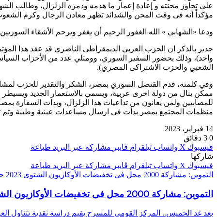
على تجاوز محنته و إعادة إعمار ما هدمه ودمره الزلزال، وطالب الشه
مؤكداً أنه فى وقت المحن والشدائد تظهر معادن الرجال وكرم الشعوب
ودعا «الشهابي » الله الغفور الرحيم أن يغفر ويرحم الأشقاء السوريين 
جدير بالذكر ان الحزب العربي الديمقراطي الناصري قد عقد هذا المؤ
واحد)، وذلك بحضور السفير السوري، وومثلي عدد من الأحزاب السي
الشعبي والحزب الاشتراكى المصري).
وفي كلمته، قدم القنصل السوري بمصر، الشكر والتقدير للحزب لمشاركته
ممكن ينال من دولة اخرى عربية، ويسمي بالاستعمار الجديد ويسيطر عل
للمصابيين ولمن يعانون من تداعيات هذا الزلزال، وبدات السفارة بمصر
منظمات المجتمع بمصر بدأت في ارسال مساعدات عينية وطبية وتم توز
14 فبراير، 2023
0
3 دقائق
فيسبوك
‫X
واتساب
تيلقرام
ڤايبر
مشاركة عبر البريد
طباعة
شاركها
فيسبوك
‫X
واتساب
تيلقرام
ڤايبر
مشاركة عبر البريد
طباعة
التموين: مشاركة 2000 محل فى تخفيضات الأوكازيون الشتوى 2023 حتى الآن
التموين: مشاركة 2000 محل فى تخفيضات الأوكازيون الشتوى 2023 حتى الآن
بعد غد الخميس.. المركز القومى للمسرح يقيم دراسة نقدية تتناول 