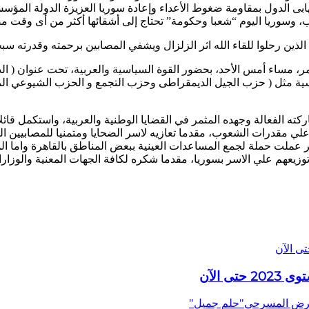
ابى الدول بمقاومة ضغوط الأعداء وإعادة سوريا العزيزة الدولة المؤس
، وسوريا اليوم “شعبا وحكومة” تحتاج إلى أشقائها أكثر من أى وقت 
الذين رحلوا للقاء الله اثر الزلزال ويشفي المصابين برحمته وقدرته سبح
تمر، مساء أمس الأحد، بحضور القوة السياسية والعربية، تحت عنوان ( 
اسية مثل ( حزب الجيل الديمقراطى وحزب التجمع و الحزب الشيوعي 
 الفعالة وجهده المثمر في القضايا الوطنية والعربية، واستكمل قائلا 
ي مقدرات الشعوب، مقدما تعازيه لاسر الضحايا ومتمنيا للمصابيين ال
 عملت حملة لجمع المساعدات العينية ببعض المناطق بالقاهرة واما الم
يعهم علي الاسر بسوريا، مقدما شكره لكافة الجهات المعنية والوزا
العرض المسرحي"حلم جميل"