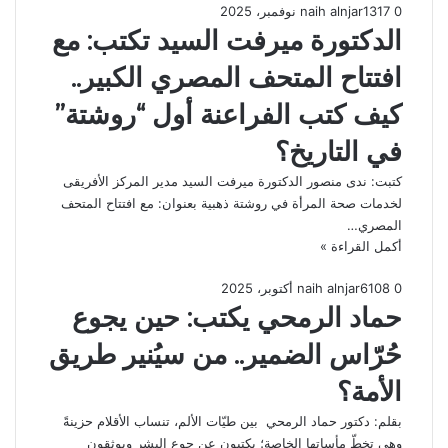
0
317
1 نوفمبر، 2025
naih alnjar
الدكتورة ميرفت السيد تكتب: مع
افتتاح المتحف المصري الكبير..
كيف كتب الفراعنة أول “روشتة”
في التاريخ؟
كتبت: ندى منصور الدكتورة ميرفت السيد مدير المركز الأفريقى
لخدمات صحة المرأة في روشتة ذهبية بعنوان: مع افتتاح المتحف
المصري…
أكمل القراءة »
0
108
6 أكتوبر، 2025
naih alnjar
حماد الرمحي يكتب: حين يجوع
حُرّاس الضمير.. من سيُنير طريق
الأمة؟
بقلم: دكتور حماد الرمحي بين طيّات الألم، تنساب الأقلام حزينةً
وهي تخطّ مأساتها الخاصة؛ يكتبون عن جوع البشر ويوثقون