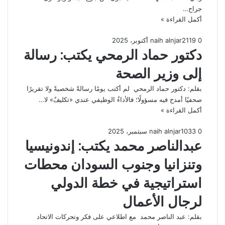
جراح…
أكمل القراءة »
0
119
2 أكتوبر، 2025
naih alnjar
دكتور حماد الرمحي يكتب: رسالة
إلى وزير الصحة
بقلم: دكتور حماد الرمحي لم أكتب يومًا رسالةً شخصيةً ولا تقريرًا
صحفيًا أمدح فيه مسؤولًا؛ فالأداءُ الوظيفي عندي «تكليفٌ» لا…
أكمل القراءة »
0
33
10 سبتمبر، 2025
naih alnjar
عبدالناصر محمد يكتب: إندونيسيا
وتنزانيا وجنوب السودان محطات
استراتيجية في خطة الدولي
لرجال الأعمال
بقلم: عبد الناصر محمد مع اطلاعي على فكر وتحركات الاتحاد