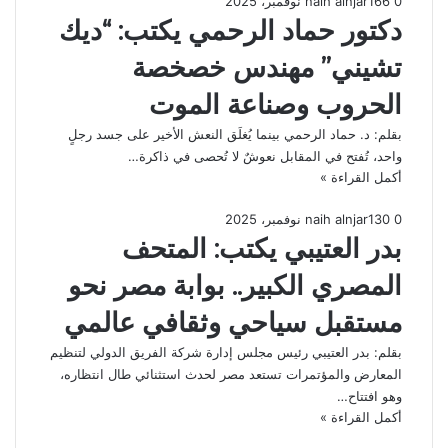
0
6
16 نوفمبر، 2025
naih alnjar
دكتور حماد الرحمي يكتب: “ديك
تشيني” مهندس خصخصة
الحروب وصناعة الموت
بقلم: د. حماد الرحمي بينما يُغلَق النعش الأخير على جسد رجلٍ
واحد، تُفتح في المقابل نعوشٌ لا تُحصى في ذاكرة…
أكمل القراءة »
0
30
1 نوفمبر، 2025
naih alnjar
بدر العتيبي يكتب: المتحف
المصري الكبير.. بوابة مصر نحو
مستقبل سياحي وثقافي عالمي
بقلم: بدر العتيبي رئيس مجلس إدارة شركة الفريق الدولي لتنظيم
المعارض والمؤتمرات تستعد مصر لحدث استثنائي طال انتظاره،
وهو افتتاح…
أكمل القراءة »