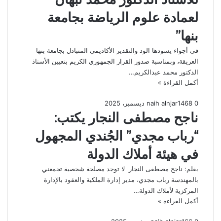
لعمادة علوم الرياضة بجامعة
بنها”
في أجواء يسودها الود والتقدير الأكاديمي المتبادل بجامعة بنها
العريقة، وبمناسبة صدور القرار الجمهوري الكريم بتعيين الأستاذ
الدكتور محمد عبدالكريم…
أكمل القراءة »
0
468
1 ديسمبر، 2025
naih alnjar
ناجح مصطفى النجار يكتب:
“رباب مجدي” الجُندي المجهول
في هيئة أملاك الدولة
بقلم: ناجح مصطفى النجار لا توجد مصلحة شخصية تجمعني
بالمهندسة رباب مجدي، مدير إدارة الملكية والعقود بالإدارة
المركزية لأملاك الدولة…
أكمل القراءة »