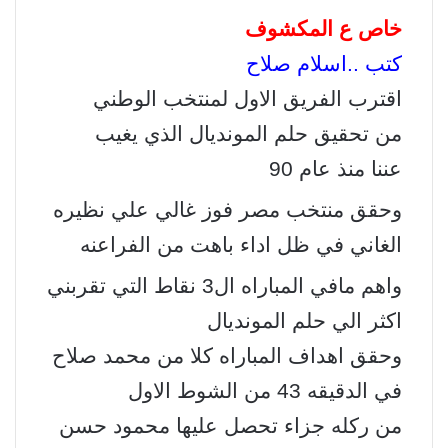
ب
ق
س
ب
ر
ع
خاص ع المكشوف
و
ا
ر
ر
ك
ة
ك
ا
ب
ة
كتب ..اسلام صلاح
م
ع
اقترب الفريق الاول لمنتخب الوطني
ب
ر
من تحقيق حلم المونديال الذي يغيب
ا
ل
عننا منذ عام 90
ب
ر
وحقق منتخب مصر فوز غالي علي نظيره
ي
الغاني في ظل اداء باهت من الفراعنه
د
واهم مافي المباراه ال3 نقاط التي تقربني
اكثر الي حلم المونديال
وحقق اهداف المباراه كلا من محمد صلاح
في الدقيقه 43 من الشوط الاول
من ركله جزاء تحصل عليها محمود حسن