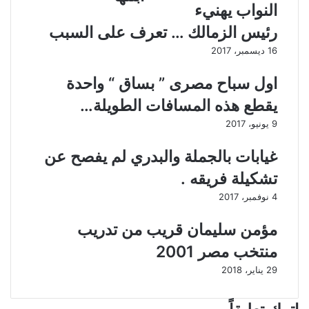
النواب يهنيء
م
ا
ا
ح
رئيس الزمالك … تعرف على السبب
ش
د
16 ديسمبر، 2017
ي
ى
"
ض
اول سباح مصرى ” بساق “ واحدة
ا
ح
ل
ا
يقطع هذه المسافات الطويلة…
ع
ي
9 يونيو، 2017
ن
ا
ب
ا
غيابات بالجملة والبدري لم يفصح عن
"
ل
ه
تشكيلة فريقه .
ج
4 نوفمبر، 2017
و
م
مؤمن سليمان قريب من تدريب
ع
ل
منتخب مصر 2001
ى
29 يناير، 2018
ب
ا
ر