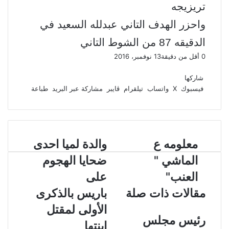
تريزيجه
واحزر الهدف التاني عبدلله السعيد في
الدقيقه 87 من الشوط التاني
0
أقل من دقيقة
13 نوفمبر، 2016
ف
و
ت
ڤ
م
ط
ي
X
ا
ي
ا
ب
ش
شاركها
س
ت
ل
ي
ا
ا
فيسبوك
‫X
واتساب
تيلقرام
ڤايبر
مشاركة عبر البريد
طباعة
ب
ق
س
ب
ر
ع
و
ا
ر
ر
ك
ة
ك
ا
ب
ة
م
ع
م
معلومه ع
و
والدة لميا احدى
ب
ع
ا
ر
الماشي "
ضحايا الهجوم
ل
ل
ا
و
د
العنب"
على
ل
م
ة
ب
مقالات ذات صلة
باريس بالذكرى
ه
ل
ر
ع
م
ي
الأولى لمقتل
ا
ي
د
رئيس مجلس
ابنتها
ل
ا