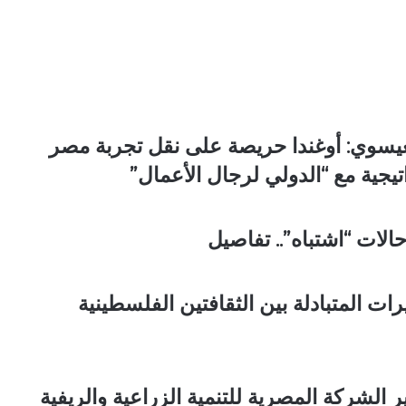
ا
ر
ي
ك
ت
ب
:
العيسوي: أوغندا حريصة على نقل تجربة مصر
"
د
يجية مع “الدولي لرجال الأعمال”
.
ه
ا
ن
ي
د
رات المتبادلة بين الثقافتين الفلسطينية
ر
و
ي
ش
"
 الشركة المصرية للتنمية الزراعية والريفية
.