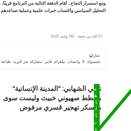
ومع استمرار النجاح.. تُقام الدفعة التالية من البرنامج قريبًا،
و
التحليل السياسي واكتساب خبرات علمية وعملية تساعدهم ف
0
أقل من دقيقة
16 يوليو، 2025
ف
و
ت
ڤ
م
ط
ي
X
ا
ي
ا
ب
ش
شاركها
س
ت
ل
ي
ا
ا
فيسبوك
‫X
واتساب
تيلقرام
ڤايبر
مشاركة عبر البريد
طباعة
ب
ق
س
ب
ر
ع
و
ا
ر
ر
ك
ة
ك
ا
ب
ة
م
ع
ن
ناجي الشهابي: "المدينة الإنسانية"
ب
م
ا
ر
ق
مخطط صهيوني خبيث وليست سوى
ج
ا
ا
ي
معسكر تهجير قسري مرفوض
ل
ل
ا
ب
ا
ل
ر
ت
ش
ي
ذ
ه
د