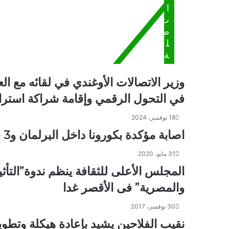
ا
ا
ت
ب
ي
ص
:
ل
"
ة
ا
ل
وزير الاتصالات الأوغندي في لقائه مع 
م
د
في التحول الرقمي وإقامة شراكة استرات
ي
ن
18 نوفمبر، 2024
ة
اصابة مؤكدة بكورونا داخل البرلمان و3 حالات “اشتباه”.. تفاصيل
ا
ل
31 مايو، 2020
إ
المجلس الأعلى للثقافة ينظم ندوة”التأثي
ن
س
والمصرية” فى الأقصر غدا
ا
ن
30 نوفمبر، 2017
ي
نقيب الفلاحين يشيد بإعادة هيكلة وتطوير
ة