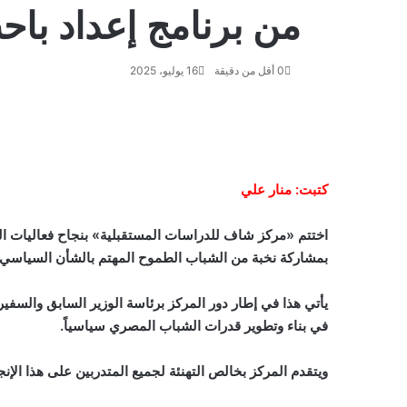
من برنامج إعداد باح
0
أقل من دقيقة
16 يوليو، 2025
ف
و
ت
ڤ
م
ط
ي
X
ا
ي
ا
ب
ش
س
ت
ل
ي
ا
ا
ب
ق
س
ب
ر
ع
كتبت: منار علي
و
ا
ر
ر
ك
ة
ك
ا
ب
ة
م
ع
بمشاركة نخبة من الشباب الطموح المهتم بالشأن السياسي
ب
ر
ا
يأتي هذا في إطار دور المركز برئاسة الوزير السابق والسفير
ل
في بناء وتطوير قدرات الشباب المصري سياسياً.
ب
ر
ويتقدم المركز بخالص التهنئة لجميع المتدربين على هذا الإنجا
ي
د