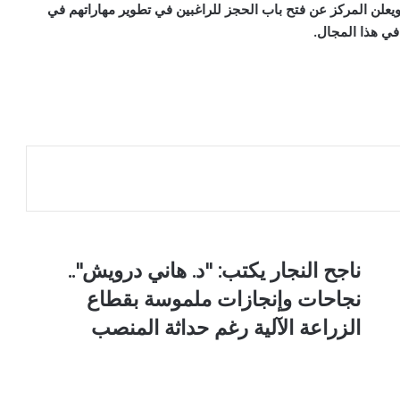
يعلن المركز عن فتح باب الحجز للراغبين في تطوير مهاراتهم في
ي هذا المجال.
ن
ناجح النجار يكتب: "د. هاني درويش"..
ا
نجاحات وإنجازات ملموسة بقطاع
ج
ح
الزراعة الآلية رغم حداثة المنصب
ا
ل
ن
ج