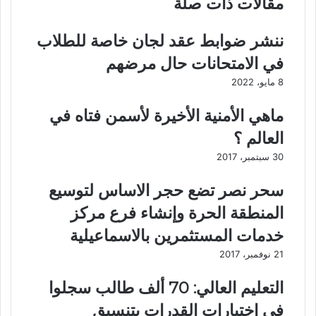
مقالات ذات صلة
ة
ل
م
س
ننشر ضوابط عقد لجان خاصة للطلاب
ت
ا
م
د
في الامتحانات حال مرضهم
ي
ا
8 مايو، 2022
ز
ت
ة
ت
ماهي الأمنية الأخيرة لأسمن فتاه في
ف
ش
ي
ه
العالم ؟
م
د
30 سبتمبر، 2017
ه
ت
ر
ك
سحر نصر تضع حجر الاساس لتوسيع
ج
ر
ا
ي
المنطقة الحرة وإنشاء فرع مركز
ن
م
خدمات المستثمرين بالاسماعيلية
ا
م
ل
د
21 نوفمبر، 2017
و
ي
ط
ر
التعليم العالي: 70 ألف طالب سجلوا
ن
ع
في اختبارات القدرات بتنسيق
ا
ا