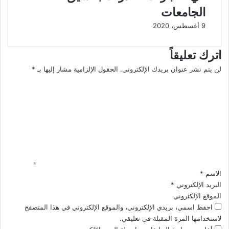
ل
م
الجامعات
ع
ا
9 أغسطس، 2020
ر
ل
ب
د
ي
ر
اترك تعليقاً
ل
ا
لن يتم نشر عنوان بريدك الإلكتروني.
الحقول الإلزامية مشار إليها بـ
*
ل
س
ا
إ
ا
ب
ت
ل
د
ا
ت
ا
ل
ع
ع
ع
ل
ا
ل
ي
ل
ي
ق
ث
ا
*
ق
الاسم
*
ا
البريد الإلكتروني
*
ف
الموقع الإلكتروني
ي
احفظ اسمي، بريدي الإلكتروني، والموقع الإلكتروني في هذا المتصفح
ا
لاستخدامها المرة المقبلة في تعليقي.
ل