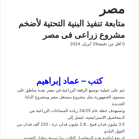
مصر
متابعة تنفيذ البنية التحتية لأضخم
مشروع زراعى فى مصر
0
أقل من دقيقة
29 أبريل، 2024
ف
و
ت
ڤ
م
ط
ي
X
ا
ي
ا
ب
ش
س
ت
ل
ي
ا
ا
ب
ق
س
ب
ر
ع
و
ا
ر
ر
ك
ة
كتب – عماد إبراهيم
ك
ا
ب
ة
م
ع
تتم على عملية توسيع الرقعة الزراعية في مصر بعدة مناطق على
ب
مستوى الجمهورية مثل مشروع مستقل مصر ومشروع الدلتا
ر
الجديدة
ا
وتستهدف خطة عام 24/25 زيادة المساحات الزراعية من
ل
الـمحاصيل الاستراتيجية، لتصل إلى
ب
3.5 مليون فدان قمح ، 2.8 مليون فدان ذرة ، 220 ألف فدان من
ر
الفول البلدي
ي
لترتفع إنتاجية هذه المحاصيل الثلاث بما يَسمح بتقليل الفجوة