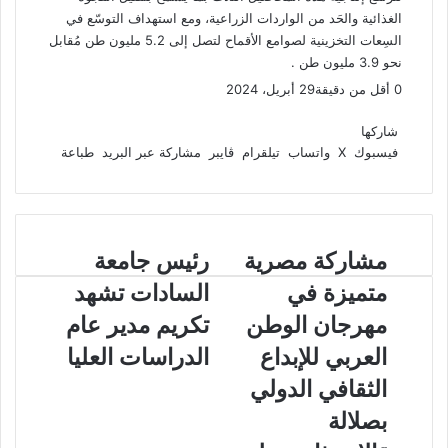
د
الغذائية والحَد من الواردات الزراعية، ومع استهداف التوسّع في
السِعات التخزينية لصوامع الأقماح لتصل إلى 5.2 مليون طن مُقابل
نحو 3.9 مليون طن .
0
أقل من دقيقة
29 أبريل، 2024
ف
و
ت
ڤ
م
ط
ي
X
ا
ي
ا
ب
ش
شاركها
س
ت
ل
ي
ا
ا
فيسبوك
‫X
واتساب
تيلقرام
ڤايبر
مشاركة عبر البريد
طباعة
ب
ق
س
ب
ر
ع
و
ا
ر
ر
ك
ة
ك
ا
ب
ة
م
ع
م
مشاركة مصرية
ر
رئيس جامعة
ب
ش
ئ
ر
متميزة في
السادات تشهد
ا
ي
ا
ر
س
مهرجان الوطن
تكريم مدير عام
ل
ك
ج
ب
العربي للإبداع
الدراسات العليا
ة
ا
ر
م
م
ي
الثقافي الدولي
ص
ع
د
بصلالة
ر
ة
ي
ا