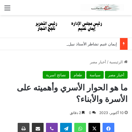
الق
إيمان غنيم تشاطر الأستاذ نبيل مصطفى الأحزان لوفاة والدته
الرئيسية
/
أخبار مصر
أخبار مصر
سياسة
طعام
نصائح اسرية
ما هو الحوار الأسري وأهميته على
الأسرة والأبناء؟
10 أكتوبر، 2023
0
2 دقائق
فيسبوك
‫X
واتساب
تيلقرام
ڤايبر
مشاركة عبر البريد
طباعة