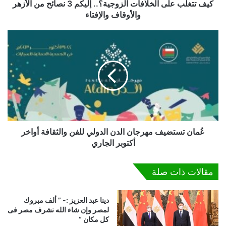
ل
كيف تتغلب على الخلافات الزوجية؟.. إليكم 3 نصائح من الأزهر
ى
والأوقاف والإفتاء
ا
ل
عُ
خ
م
ل
ا
ا
ن
ف
ت
ا
س
ت
ت
ا
ض
ل
ي
ز
ف
عُمان تستضيف مهرجان الدن الدولي للفن والثقافة أواخر
و
م
أكتوبر الجاري
ج
ه
ي
ر
مقالات ذات صلة
ة
ج
؟
ا
.
ن
دينا عبد العزيز :- ” ألف مبروك
.
ا
لمصر وإن شاء الله نشرف مصر فى
إ
ل
كل مكان “
ل