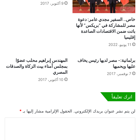
د
9 أكتوبر، 2017
ي
ن
ك
ا
م
خاص.. السفير مجدي عامر: دعوة
ل
مصر للمشاركة في “بريكس” لأنها
3
د
باتت ضمن الاقتصادات الصاعدة
ن
و
إقليميا
ص
ل
11 يونيو، 2022
ا
ي
ئ
ل
ح
ل
برلمانية:- مصر لديها رئيس يخاف
المهندس إبراهيم محلب عضوًا
م
ف
عليها ويحميها
بمجلس أمناء بيت الزكاة والصدقات
ن
المصري
ن
7 نوفمبر، 2017
ا
و
10 أكتوبر، 2017
ل
ا
أ
ل
اترك تعليقاً
ز
ث
ه
ق
ر
لن يتم نشر عنوان بريدك الإلكتروني.
الحقول الإلزامية مشار إليها بـ
*
ا
و
ف
ا
ا
ة
ل
أ
ل
أ
و