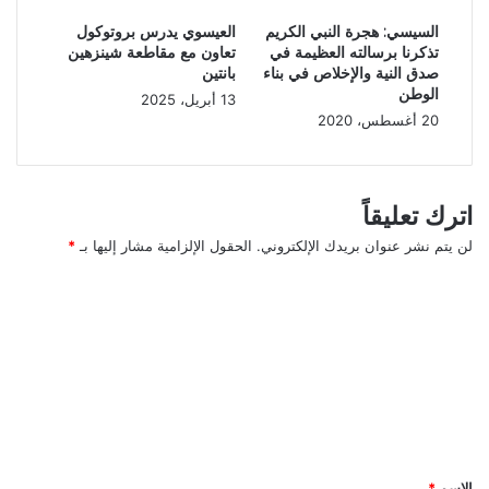
ا
ح
ل
السيسي: هجرة النبي الكريم
العيسوي يدرس بروتوكول
ض
تذكرنا برسالته العظيمة في
تعاون مع مقاطعة شينزهين
ش
ا
صدق النية والإخلاص في بناء
بانتين
ق
ن
الوطن
ر
13 أبريل، 2025
ة
20 أغسطس، 2020
ة
ت
:
ع
م
ت
س
ذ
اترك تعليقاً
ا
ر
ل
لن يتم نشر عنوان بريدك الإلكتروني.
الحقول الإلزامية مشار إليها بـ
*
ل
ة
ل
ح
ا
ط
ل
ل
ف
ا
ل
ت
ي
ة
ب
ع
"
و
ل
ل
ش
و
ل
ي
ج
ا
ي
ق
الاسم
ت
*