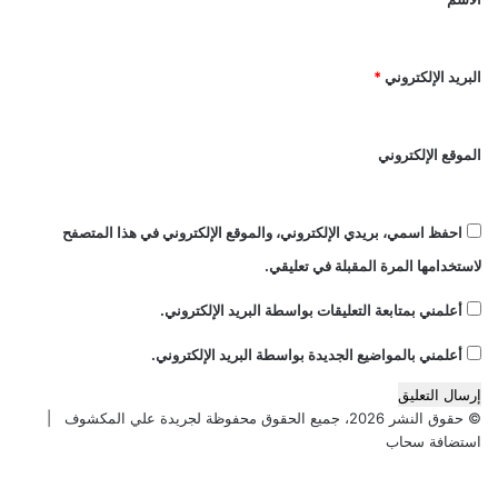
"
ي
*
ب
ن
ع
ت
البريد الإلكتروني
*
د
ث
ت
ا
ع
ر
ر
الموقع الإلكتروني
ل
ض
ت
ه
ه
ا
د
احفظ اسمي، بريدي الإلكتروني، والموقع الإلكتروني في هذا المتصفح
ل
ي
لاستخدامها المرة المقبلة في تعليقي.
إ
د
ص
ا
أعلمني بمتابعة التعليقات بواسطة البريد الإلكتروني.
ا
ل
ب
أ
أعلمني بالمواضيع الجديدة بواسطة البريد الإلكتروني.
ة
م
ن
ن
ت
© حقوق النشر 2026، جميع الحقوق محفوظة لجريدة علي المكشوف |
ا
ي
استضافة سحاب
ل
ج
ق
ة
و