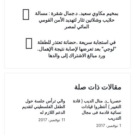
ب
بمخيم مكاوي سعيد.. د.جمال شقرة : مسالة
م
حلايب وشلاتين تثار لتهديد الأمن القومي
خ
المائي لمصر
ي
م
ف
م
في استجابة سريعة ..حضانة تعتذر للطفلة
ي
ك
"لوجي" بعد تعرضها لإصابة نتيجة الإهمال..
ا
ا
ورد مبالغ الاشتراك إلى والدها
س
و
ت
ي
ج
س
ا
ع
ب
مقالات ذات صلة
ي
ة
د
س
.
حصريا _د. منال الديب ( قادة
والي ترأس جلسة حول
ر
.
التغيير ) أنتظروا قيادات
الطفل الفلسطيني لتقديم
ي
د
نسائية قادمة فى مجال
الدعم اللازم له
ع
.
التدريب
11 نوفمبر، 2017
ة
ج
1 نوفمبر، 2017
.
م
.