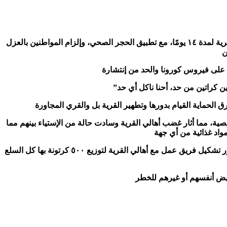
أعلنت محافظة الغربية الثلاثاء 31-03-2020 تطبيق عزل كامل لقرية «الهياتم»، التابعة لمركز المحلة الكبرى، ومنع دخول أو خروج أحد إلى القرية لمدة ١٤ يومًا، مع تطبيق الحجر الصحي، وإلزام المواطنين بالعزل
ء على فيروس كورونا والحد من إنتشارة
 كراتين من حد، أحنا ناكل أي حد”
 الحماية القيام بدورها وتطهير القرية بل والقري المجاورة
خصية، مما أثار غضب أهالي القرية وسادت حالة من الإستياء بينهم مما
اد غذائية من أي جهة
وفي وقت سابق كان قد أعلن النائب محمد مرعى ، عضو مجلس النواب عن دائرة المحلة، إن إجراءات عزل القرية ستستمر ١٤ يومًا، وأنه قرر تشكيل فريق عمل مع أهالي القرية لتوزيع ٥٠٠ كرتونة بها كل السلع
عريض أنفسهم أو غيرهم للخطر