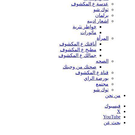
عدسة ع المكشوف
توك شو
برلمان
اشعار ادبيه
خواطر نثرية
مأثورات
المرأة
أناقتك ع المكشوف
مطبخ ع المكشوف
جمالك ع المكشوف
الصحه
صحتك من وجبتك
قناة ع المكشوف
بورصة الراي
مجتمع
توك شو
من نحن
فيسبوك
‫X
‫YouTube
بحث عن
أخبار عاجلة