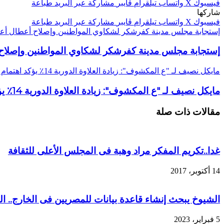
فيسبوك
‫X
واتساب
تيلقرام
ڤايبر
مشاركة عبر البريد
طباعة
شاركها
فيسبوك
‫X
واتساب
تيلقرام
ڤايبر
مشاركة عبر البريد
طباعة
إستجابة مجلس مدينة كفرشكر لشكاوي المواطنين وإصلاح أعطال أعمد
إستجابة مجلس مدينة كفرشكر لشكاوي المواطنين وإصلاح أ
مايكل نصيف لـ "ع المكشوف": زيادة العلاوة الدورية 14٪ يؤكد اهتمام الرئيس بأصحاب المعاشات
مايكل نصيف لـ "ع المكشوف": زيادة العلاوة الدورية 14٪ يؤكد اهتمام الرئيس بأصحاب المعاشات
مقالات ذات صلة
غدا..تكريم المفكر مراد وهبة فى المجلس الأعلى للثقافة
14 أكتوبر، 2017
الشيوخ يبحث إنشاء قاعدة بيانات للمصريين فى الخارج.. ال
5 فبراير، 2023