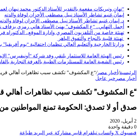
“تهانٍ وتبريكات مفعمة بالتقدير للأستاذ الدكتور محمد نبهان لعم
إيمان غنيم تشاطر الأستاذ نبيل مصطفى الأحزان لوفاة والدته
د. إيمان غنيم تشاطر الأستاذ نبيل مصطفى الأحزان لوفاة والدته
أجمل التهاني.. “ع المكشوف” يهنئ الأستاذ هاني رمزي بزفاف ن
تهنئة خاصة من التلفزيون المصري وإدارة الموقع.. الدكتوراه ف
تهنئة قلبية بالنجاح والتفوق الباهر
وزارتا الخارجية والتعليم العالي تنظمان احتفالية “يوم أفريقيا” 
رئيس الهيئة العامة للاستثمار يلتقي وفد شركة “أونيفيرس” ال
رئيس الشعبة العامة للمستلزمات الطبية بالغرفة التجارية بالقا
الرئيسية
/
أخبار مصر
/
“ع المكشوف” تكشف سبب تظاهرات أهالي قرية الهي
أخبار مصر
خبر عاجل
“ع المكشوف” تكشف سبب تظاهرات أهالي قرية ال
صدق أو لا تصدق: الحكومة تمنع المواطنين من 
2 أبريل، 2020
0
دقيقة واحدة
فيسبوك
‫X
واتساب
تيلقرام
ڤايبر
مشاركة عبر البريد
طباعة