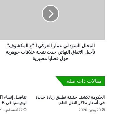
م
ح
ل
ل
ا
ل
س
و
المحلل السوداني عمار العركي لـ"ع المكشوف":
د
تأجيل الاتفاق النهائي حدث نتيجة خلافات جوهرية
ا
حول قضايا مصيرية
ن
ي
ع
مقالات ذات صلة
م
ا
ر
الحكومة تكشف حقيقة تطبيق زيادة جديدة
ا
في أسعار تذاكر النقل العام
لوجيستيا فى 8 محافظات
ل
20 يونيو، 2020
22 أغسطس، 2021
ع
ر
ك