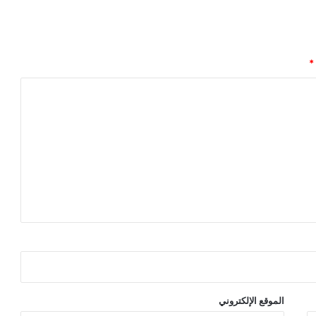
ن
أ
ع
ض
ا
*
ء
ا
ل
ج
م
ع
ي
ا
ت
ا
ل
أ
ه
ل
ي
ة
الموقع الإلكتروني