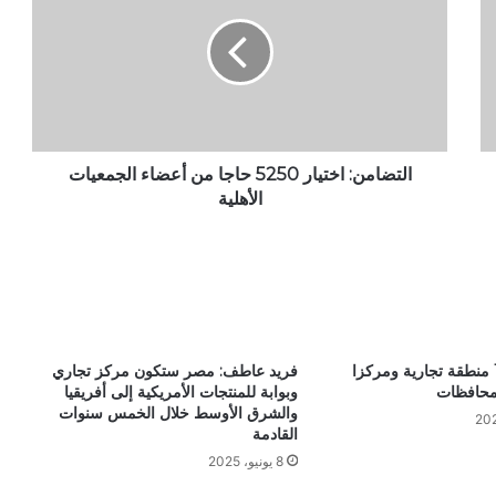
ت
ض
ا
م
ن
:
ا
خ
التضامن: اختيار 5250 حاجا من أعضاء الجمعيات
ت
الأهلية
ي
ا
ر
5
2
5
0
تفاصيل إنشاء 11 منطقة تجارية ومركزا
فريد عاطف: مصر ستكون مركز تجاري
ح
وبوابة للمنتجات الأمريكية إلى أفريقيا
ا
والشرق الأوسط خلال الخمس سنوات
ج
القادمة
ا
8 يونيو، 2025
م