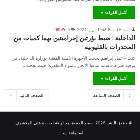
أكمل القراءة »
Emad Hussin
19 أبريل، 2024
0
169
الداخلية : ضبط بؤرتين إجراميتين بهما كميات من
المخدرات بالقليوبية
كتب – عماد إبراهيم نجحت الأجهزة الأمنية المعنية بوزارة الداخلية، في
توجيه ضربة قاسمة لمافيا الاتجار بالمواد المخدرة؛ حيث نجحت…
أكمل القراءة »
الصفحة السابقة
الصفحة التالية
© حقوق النشر 2026، جميع الحقوق محفوظة لجريدة علي المكشوف |
استضافة سحاب