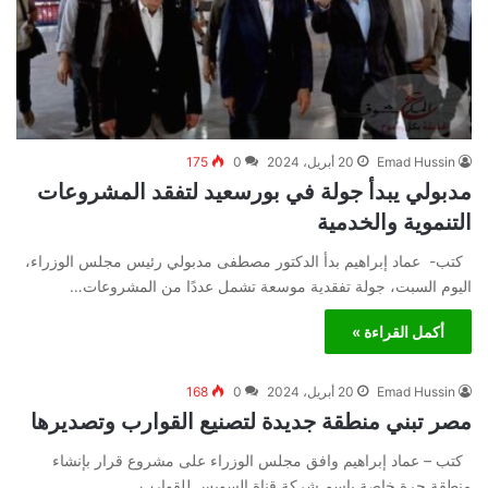
Emad Hussin
20 أبريل، 2024
0
175
مدبولي يبدأ جولة في بورسعيد لتفقد المشروعات
التنموية والخدمية
كتب- عماد إبراهيم بدأ الدكتور مصطفى مدبولي رئيس مجلس الوزراء،
اليوم السبت، جولة تفقدية موسعة تشمل عددًا من المشروعات…
أكمل القراءة »
Emad Hussin
20 أبريل، 2024
0
168
مصر تبني منطقة جديدة لتصنيع القوارب وتصديرها
كتب – عماد إبراهيم وافق مجلس الوزراء على مشروع قرار بإنشاء
منطقة حرة خاصة باسم شركة قناة السويس للقوارب…