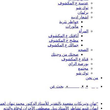
عدسة ع المكشوف
توك شو
برلمان
اشعار ادبيه
خواطر نثرية
مأثورات
المرأة
أناقتك ع المكشوف
مطبخ ع المكشوف
جمالك ع المكشوف
الصحه
صحتك من وجبتك
قناة ع المكشوف
بورصة الراي
مجتمع
توك شو
من نحن
‫YouTube
‫X
فيسبوك
بحث عن
أخبار عاجلة
“تهانٍ وتبريكات مفعمة بالتقدير للأستاذ الدكتور محمد نبهان لعم
إيمان غنيم تشاطر الأستاذ نبيل مصطفى الأحزان لوفاة والدته