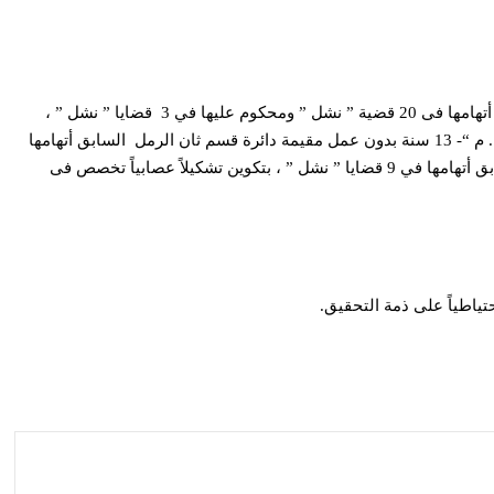
فيما وردت معلومات لضباط مجموعة مكافحة جرائم النشل والنصب مفادها قيام ” ز. ع”- 16 سنة بدون عمل مقيمة دائرة قسم أول المنتزة السابق أتهامها فى 20 قضية ” نشل ” ومحكوم عليها في 3 قضايا ” نشل ” ،
و”ص. س”- 24 سنة بدون عمل مقيمة دائرة قسم ثان الرمل المحكوم عليها فى قضية جنح قسم محرم بك ” نشل ” غيابياً بالحبس لمدة سنة، و” ل. م “- 13 سنة بدون عمل مقيمة دائرة قسم ثان الرمل السابق أتهامها
في 21 قضية ” نشل “، و” ش. ط”- 16 سنة بدون عمل مقيمة دائرة قسم محرم بك ، و”و .ا ” 18سنة بدون عمل مقيمة دائرة قسم أول المنتزة السابق أتهامها في 9 قضايا ” نشل ” ، بتكوين تشكيلاً عصابياً تخصص فى
اطياً على ذمة التحقيق.