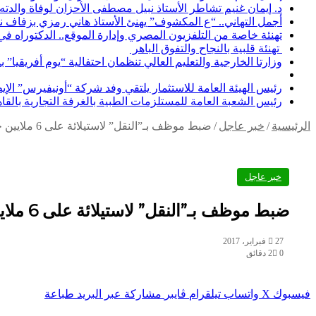
د. إيمان غنيم تشاطر الأستاذ نبيل مصطفى الأحزان لوفاة والدته
أجمل التهاني.. “ع المكشوف” يهنئ الأستاذ هاني رمزي بزفاف ن
تهنئة خاصة من التلفزيون المصري وإدارة الموقع.. الدكتوراه ف
تهنئة قلبية بالنجاح والتفوق الباهر
وزارتا الخارجية والتعليم العالي تنظمان احتفالية “يوم أفريقيا” 
رئيس الهيئة العامة للاستثمار يلتقي وفد شركة “أونيفيرس” ال
رئيس الشعبة العامة للمستلزمات الطبية بالغرفة التجارية بالقا
الرئيسية
/
خبر عاجل
/
ضبط موظف بـ”النقل” لاستيلائة على 6 ملايين جنية من زملائة بزعم توظيفها
خبر عاجل
ضبط موظف بـ”النقل” لاستيلائة على 6 ملايين جنية من زملائة بزعم توظيفها
27 فبراير، 2017
0
2 دقائق
فيسبوك
‫X
واتساب
تيلقرام
ڤايبر
مشاركة عبر البريد
طباعة