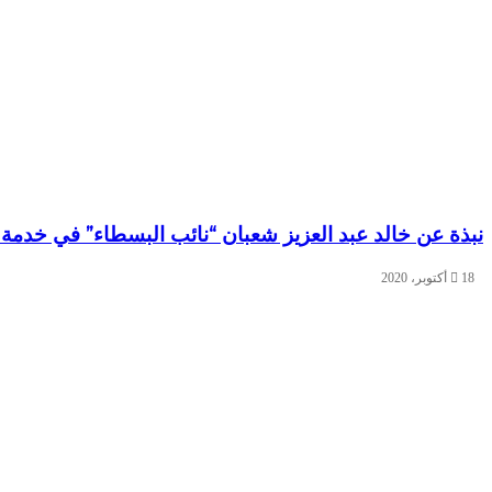
نبذة عن خالد عبد العزيز شعبان “نائب البسطاء” في خدمة أب
18 أكتوبر، 2020