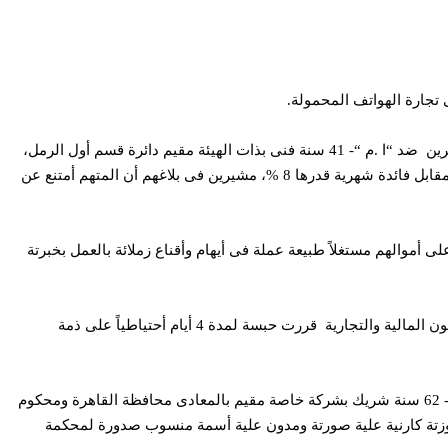
تلقى مأمور قسم مكافحة جرائم الأموال العامة، بمديرية أمن الإسكندرية، بلاغًا من “ح. ج”- 44 سنة موظف بالهيئة العامة للنقل والمواصلات و 60 أخرين ضد “ا .م “- 41 سنة فنى بذات الهيئة مقيم دائرة قسم أول الرمل،
ومحكوم علية في 2 قضية ” تبديد “، لقيامة بتلقى مبالغ مالية منهم بلغت جملتها 6 ملايين جنية بزعم أستثمارها فى مجال تجارة الهواتف المحمولة، مقابل فائدة شهرية قدرها 8 %، مشيرين فى بلاغهم أن المتهم أمتنع عن
أموالهم مستغلاً طبيعة عملة فى أيهام وأقناع زملائة بالعمل بخبرتة
عقب تقنين الإجراءات تم ضبطة، و بمواجهتة أعترف بارتكابة الواقعة، و تحرر المحضر جنح أقتصادية قسم أول الرمل، وبعرض المتهم على نيابة الشئون المالية والتجارية قررت حبسة لمدة 4 أيام أحتياطياً على ذمة
وفى سياق أخر تمكن الضابط بادارة البحث الجنائى المعين بنقطة التفتيش الأمنية – منفذ الرسوم دائرة قسم شرطة أول العامرية من ضبط “ا . م”- 62 سنة شريك بشركة خاصة مقيم بالمعادى محافظة القاهرة ومحكوم
شهور منتحلاً صفة مستشار بمجلس القضاء الأعلى بحوزتة كارنية علية صورتة ومدون علية أسمة منسوب صدورة لمحكمة