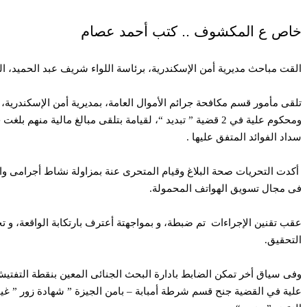
خاص ع المكشوف .. كتب أحمد عصام
القت مباحث مديرية أمن الإسكندرية، برئاسة اللواء شريف عبد الحميد، القبض على موظف أستولى على 6 ملايين جنية من
سداد الفوائد المتفق عليها .
أكدت التحريات صحة البلاغ وقيام المتحرى عنة بمزاولة نشاط أجرامى واسع
فى مجال تسويق الهواتف المحمولة.
التحقيق.