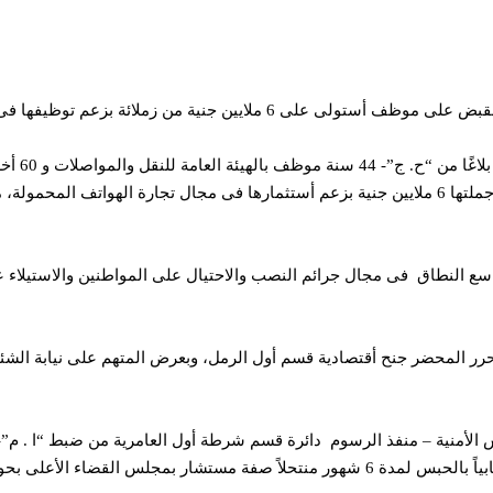
 زملائة بزعم توظيفها فى تجارة الهواتف المحمولة.
 النطاق فى مجال جرائم النصب والاحتيال على المواطنين والاستيلاء على 
علية في القضية جنح قسم شرطة أمبابة – بامن الجيزة ” شهادة زور ” غيابياً بالحبس لمدة 6 