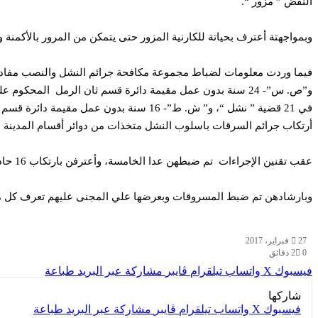
النقض ” مزور “.
وبمواجهتة أعترف بحياتة للكارنية المزور حتى يتمكن من المرور بالأكمنة
أرتكاب جرائم السرقات باسلوب النشل متخذات من دوائر أقسام المدينة م
عقب تقنين الإجراءات تم ضبطهن عدا الخامسة، وأعترفن بارتكاب 16 حادث سرقة بالاشتراك مع المتهمة الخامسة الهاربه .
وبارشادهن تم ضبط المسروقات وبعرضها علي المجنى عليهم تعرف كل منهم
27 فبراير، 2017
0
2 دقائق
فيسبوك
‫X
واتساب
تيلقرام
ڤايبر
مشاركة عبر البريد
طباعة
شاركها
فيسبوك
‫X
واتساب
تيلقرام
ڤايبر
مشاركة عبر البريد
طباعة