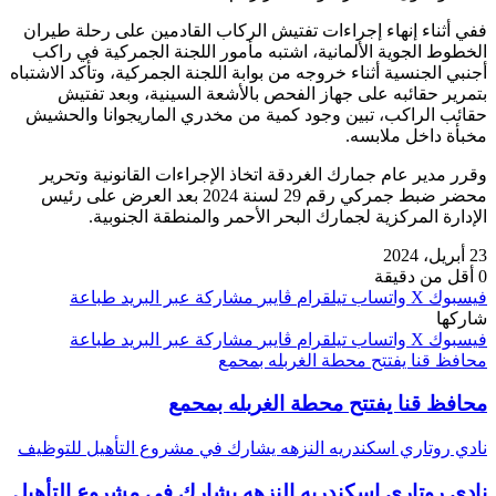
ففي أثناء إنهاء إجراءات تفتيش الركاب القادمين على رحلة طيران
الخطوط الجوية الألمانية، اشتبه مأمور اللجنة الجمركية في راكب
أجنبي الجنسية أثناء خروجه من بوابة اللجنة الجمركية، وتأكد الاشتباه
بتمرير حقائبه على جهاز الفحص بالأشعة السينية، وبعد تفتيش
حقائب الراكب، تبين وجود كمية من مخدري الماريجوانا والحشيش
مخبأة داخل ملابسه.
وقرر مدير عام جمارك الغردقة اتخاذ الإجراءات القانونية وتحرير
محضر ضبط جمركي رقم 29 لسنة 2024 بعد العرض على رئيس
الإدارة المركزية لجمارك البحر الأحمر والمنطقة الجنوبية.
23 أبريل، 2024
0
أقل من دقيقة
فيسبوك
‫X
واتساب
تيلقرام
ڤايبر
مشاركة عبر البريد
طباعة
شاركها
فيسبوك
‫X
واتساب
تيلقرام
ڤايبر
مشاركة عبر البريد
طباعة
محافظ قنا يفتتح محطة الغربله بمحمع
محافظ قنا يفتتح محطة الغربله بمحمع
نادي روتاري اسكندريه النزهه يشارك في مشروع التأهيل للتوظيف
نادي روتاري اسكندريه النزهه يشارك في مشروع التأهيل