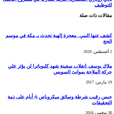
للتوظيف
مقالات ذات صلة
كشف عنها النبي.. معجزة إلهية تحدث بـ مكة في موسم
الحج
2 أغسطس، 2020
ملاك يوسف :انقلاب سفينة شهد كليوباترا لن يؤثر علي
حركة الملاحة بموانئ السويس
19 مارس، 2017
حبس رقيب شرطة وسائق ميكروباص 4 أيام على ذمة
التحقيقات
30 نوفمبر، 2016