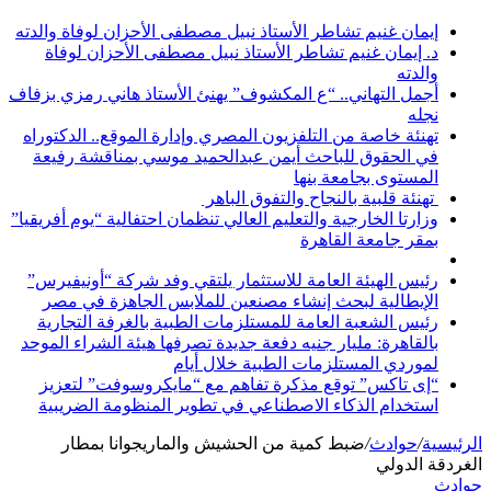
إيمان غنيم تشاطر الأستاذ نبيل مصطفى الأحزان لوفاة والدته
د. إيمان غنيم تشاطر الأستاذ نبيل مصطفى الأحزان لوفاة
والدته
أجمل التهاني.. “ع المكشوف” يهنئ الأستاذ هاني رمزي بزفاف
نجله
تهنئة خاصة من التلفزيون المصري وإدارة الموقع.. الدكتوراه
في الحقوق للباحث أيمن عبدالحميد موسي بمناقشة رفيعة
المستوى بجامعة بنها
تهنئة قلبية بالنجاح والتفوق الباهر
وزارتا الخارجية والتعليم العالي تنظمان احتفالية “يوم أفريقيا”
بمقر جامعة القاهرة
رئيس الهيئة العامة للاستثمار يلتقي وفد شركة “أونيفيرس”
الإيطالية لبحث إنشاء مصنعين للملابس الجاهزة في مصر
رئيس الشعبة العامة للمستلزمات الطبية بالغرفة التجارية
بالقاهرة: مليار جنيه دفعة جديدة تصرفها هيئة الشراء الموحد
لموردي المستلزمات الطبية خلال أيام
“إى تاكس” توقع مذكرة تفاهم مع “مايكروسوفت” لتعزيز
استخدام الذكاء الاصطناعي في تطوير المنظومة الضريبية
الرئيسية
/
حوادث
/
ضبط كمية من الحشيش والماريجوانا بمطار
الغردقة الدولي
حوادث