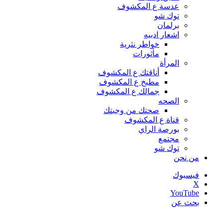
عدسة ع المكشوف
توك شو
برلمان
اشعار ادبيه
خواطر نثرية
مأثورات
المرأة
أناقتك ع المكشوف
مطبخ ع المكشوف
جمالك ع المكشوف
الصحه
صحتك من وجبتك
قناة ع المكشوف
بورصة الراي
مجتمع
توك شو
من نحن
فيسبوك
‫X
‫YouTube
بحث عن
أخبار عاجلة