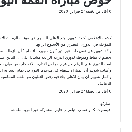
0
أقل من دقيقة
24 فبراير، 2020
ف
و
ت
ڤ
م
ط
ي
X
ا
ي
ا
ب
ش
س
ت
ل
ي
ا
ا
ب
ق
س
ب
ر
ع
كشف الإعلامي أحمد شوبير نجم الاهلى السابق عن موقف الزمالك الاخير
و
ا
ر
ر
ك
ة
المؤجلة في الدوري المصري من الأسبوع الرابع.
ك
ا
ب
ة
وأكد شوبير في تصريحات عبر اثير “أون سبورت اف ام ” أن الزمالك سي
م
ع
بخصم 6 نقاط وهبوطه لدوري الدرجة الرابعة مشددا على ان النادي
ب
لقب الدوري على الرغم من قرار مجلس الإدارة بالانسحاب من مباريات 
ر
وأضاف شوبير أن المباراة ستقام في موعدها اليوم في تمام الساعة الس
ا
وأكمل شوبير أن بيان الاهلي جاء فيه رفض التعاون مع اللجنه الخماسية،
ل
الزمالك.
ب
0
أقل من دقيقة
24 فبراير، 2020
ر
ف
و
ت
ڤ
م
ط
ي
ي
X
ا
ي
ا
ب
ش
شاركها
د
س
ت
ل
ي
ا
ا
فيسبوك
‫X
واتساب
تيلقرام
ڤايبر
مشاركة عبر البريد
طباعة
ب
ق
س
ب
ر
ع
و
ا
ر
ر
ك
ة
ك
ا
ب
ة