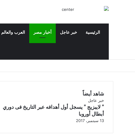
الرئيسية
خبر عاجل
أخبار مصر
العرب والعالم
‫X
فيسبوك
‫YouTube
بحث عن
شاهد أيضاً
إ
خبر عاجل
” لايبزيج ” يسجل أول أهدافه عبر التاريخ فى دوري
غ
ل
أبطال أوروبا
ا
13 سبتمبر، 2017
ق