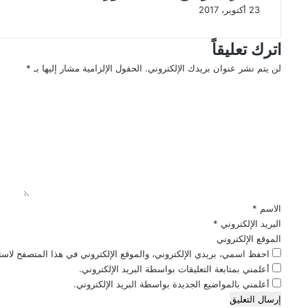
23 أكتوبر، 2017
خ
م
ي
ش
ة
ق
اترك تعليقاً
م
ي
لن يتم نشر عنوان بريدك الإلكتروني.
الحقول الإلزامية مشار إليها بـ
*
ن
ق
ا
ق
ت
ل
ط
ه
ت
ا
ا
ع
ع
ا
ل
غ
ل
ز
ت
ي
ة
و
ق
ب
أ
*
ا
م
الاسم
*
ت
ف
البريد الإلكتروني
*
ج
ى
الموقع الإلكتروني
ا
ح
احفظ اسمي، بريدي الإلكتروني، والموقع الإلكتروني في هذا المتصفح لاستخ
ه
ل
أعلمني بمتابعة التعليقات بواسطة البريد الإلكتروني.
ا
و
أعلمني بالمواضيع الجديدة بواسطة البريد الإلكتروني.
ل
ا
ا
ن