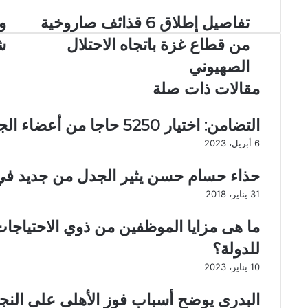
م
ع
ت
تفاصيل إطلاق 6 قذائف صاروخية
و
ب
ف
ف
ر
من قطاع غزة باتجاه الاحتلال
ش
ا
ا
ا
ص
ة
الصهيوني
ل
ي
ط
ب
مقالات ذات صلة
ل
ف
ر
إ
ل
ي
ط
ة
د
التضامن: اختيار 5250 حاجا من أعضاء الجمعيات الأهلية
ل
ع
6 أبريل، 2023
ا
م
ق
ر
حذاء حسام حسن يثير الجدل من جديد في
6
ه
ق
ا
31 يناير، 2018
ذ
6
ا
س
ما هى مزايا الموظفين من ذوي الاحتياجات
ئ
ن
للدولة؟
ف
ي
ص
ن
10 يناير، 2023
ا
ا
ر
م
البدرى يوضح أسباب فوز الأهلى على النج
و
ا