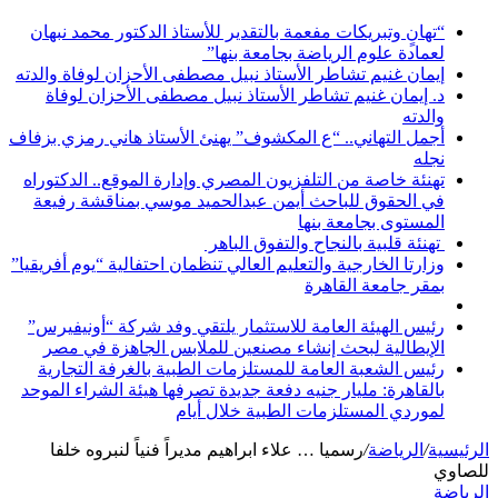
“تهانٍ وتبريكات مفعمة بالتقدير للأستاذ الدكتور محمد نبهان
لعمادة علوم الرياضة بجامعة بنها”
إيمان غنيم تشاطر الأستاذ نبيل مصطفى الأحزان لوفاة والدته
د. إيمان غنيم تشاطر الأستاذ نبيل مصطفى الأحزان لوفاة
والدته
أجمل التهاني.. “ع المكشوف” يهنئ الأستاذ هاني رمزي بزفاف
نجله
تهنئة خاصة من التلفزيون المصري وإدارة الموقع.. الدكتوراه
في الحقوق للباحث أيمن عبدالحميد موسي بمناقشة رفيعة
المستوى بجامعة بنها
تهنئة قلبية بالنجاح والتفوق الباهر
وزارتا الخارجية والتعليم العالي تنظمان احتفالية “يوم أفريقيا”
بمقر جامعة القاهرة
رئيس الهيئة العامة للاستثمار يلتقي وفد شركة “أونيفيرس”
الإيطالية لبحث إنشاء مصنعين للملابس الجاهزة في مصر
رئيس الشعبة العامة للمستلزمات الطبية بالغرفة التجارية
بالقاهرة: مليار جنيه دفعة جديدة تصرفها هيئة الشراء الموحد
لموردي المستلزمات الطبية خلال أيام
الرئيسية
/
الرياضة
/
رسميا … علاء ابراهيم مديراً فنياً لنبروه خلفا
للصاوي
الرياضة