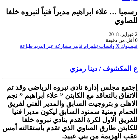
رسميا … علاء ابراهيم مديراً فنياً لنبروه خلفا
للصاوي
2 فبراير، 2018
0
أقل من دقيقة
فيسبوك
‫X
واتساب
تيلقرام
ڤايبر
مشاركة عبر البريد
طباعة
ع المكشوف / دينا رمزي
إجتمع مجلس إدارة نادى نبروه الرياضي وقد تم
الاتفاق بالتعاقد مع الكابتن ” علاء ابراهيم ” نجم
الاهلى و بتروجيت السابق والمدير الفني لفريق
الحمام ومنية سمنود السابق ليكون مديرا فنيا
للفريق الاول لكرة القدم بنادي نبروه خلفا
للكابتن طارق الصاوي الذي تقدم بأستقالته أمس
عقب الهزيمة من بني عبيد.