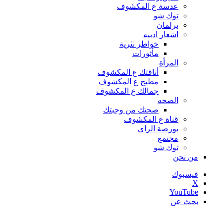
عدسة ع المكشوف
توك شو
برلمان
اشعار ادبيه
خواطر نثرية
مأثورات
المرأة
أناقتك ع المكشوف
مطبخ ع المكشوف
جمالك ع المكشوف
الصحه
صحتك من وجبتك
قناة ع المكشوف
بورصة الراي
مجتمع
توك شو
من نحن
فيسبوك
‫X
‫YouTube
بحث عن
أخبار عاجلة