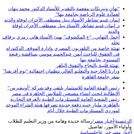
“تهانٍ وتبريكات مفعمة بالتقدير للأستاذ الدكتور محمد نبهان
لعمادة علوم الرياضة بجامعة بنها”
إيمان غنيم تشاطر الأستاذ نبيل مصطفى الأحزان لوفاة والدته
د. إيمان غنيم تشاطر الأستاذ نبيل مصطفى الأحزان لوفاة
والدته
أجمل التهاني.. “ع المكشوف” يهنئ الأستاذ هاني رمزي بزفاف
نجله
تهنئة خاصة من التلفزيون المصري وإدارة الموقع.. الدكتوراه
في الحقوق للباحث أيمن عبدالحميد موسي بمناقشة رفيعة
المستوى بجامعة بنها
تهنئة قلبية بالنجاح والتفوق الباهر
وزارتا الخارجية والتعليم العالي تنظمان احتفالية “يوم أفريقيا”
بمقر جامعة القاهرة
رئيس الهيئة العامة للاستثمار يلتقي وفد شركة “أونيفيرس”
الإيطالية لبحث إنشاء مصنعين للملابس الجاهزة في مصر
رئيس الشعبة العامة للمستلزمات الطبية بالغرفة التجارية
بالقاهرة: مليار جنيه دفعة جديدة تصرفها هيئة الشراء الموحد
لموردي المستلزمات الطبية خلال أيام
الرئيسية
/
أخبار مصر
/
رسالة جديدة وهامة من وزير التعليم للطلاب
وأولياء الأمور.. تفاصيل
أخبار مصر
خبر عاجل
سياسة