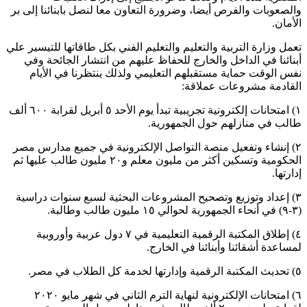
والصعوبات والفرص أيضا، وضرورة التعاون معا لنصل بابنائنا إلى بر
الأمان.
تعمل وزارة التربية والتعليم والتعليم الفني بكل طاقاتها للتيسير علي
أبنائنا في الداخل والخارج للحفاظ عليهم من انتشار الجائحة وفي
نفس الوقت حماية مستقبلهم التعليمي ولذلك ينتظرنا في الأيام
القادمة مشروعات عملاقة:
١) امتحانات إلكترونية تجريبية تبدأ يوم الأحد ٥ أبريل لقرابة ٦٠٠ ألف
طالب في منازلهم حول الجمهورية.
٢) إنشاء وتفعيل منصة التواصل الإلكترونية في جميع مدارس مصر
الحكومية وتسكين أكثر من مليون معلم و٢٠ مليون طالب عليها ثم
إدارتها.
٣) إعداد وتوزيع وتصحيح المشروعات البحثية لسبع سنوات دراسية
(٣-٩) في أنحاء الجمهورية لحوالي ١٥ مليون طالب وطالبة.
٤) إطلاق المكتبة الرقمية التعليمية في ٧ دول عربية وأوروبية
لمساعدة أشقائنا وأبنائنا في الخارج.
٥) تحديث المكتبة الرقمية وإدارتها لخدمة كل الطلاب في مصر.
٦) امتحانات الإلكترونية لنهاية الترم الثاني في شهر مايو ٢٠٢٠