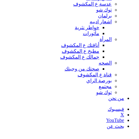
عدسة ع المكشوف
توك شو
برلمان
اشعار ادبيه
خواطر نثرية
مأثورات
المرأة
أناقتك ع المكشوف
مطبخ ع المكشوف
جمالك ع المكشوف
الصحه
صحتك من وجبتك
قناة ع المكشوف
بورصة الراي
مجتمع
توك شو
من نحن
فيسبوك
‫X
‫YouTube
بحث عن
أخبار عاجلة