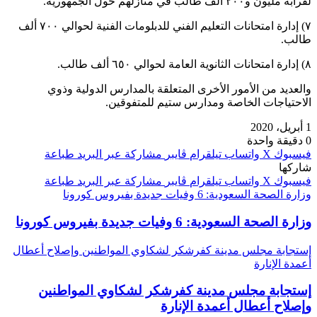
لقرابة مليون و٢٠٠ ألف طالب في منازلهم حول الجمهورية.
٧) إدارة امتحانات التعليم الفني للدبلومات الفنية لحوالي ٧٠٠ ألف
طالب.
٨) إدارة امتحانات الثانوية العامة لحوالي ٦٥٠ ألف طالب.
والعديد من الأمور الأخرى المتعلقة بالمدارس الدولية وذوي
الاحتياجات الخاصة ومدارس ستيم للمتفوقين.
1 أبريل، 2020
0
دقيقة واحدة
فيسبوك
‫X
واتساب
تيلقرام
ڤايبر
مشاركة عبر البريد
طباعة
شاركها
فيسبوك
‫X
واتساب
تيلقرام
ڤايبر
مشاركة عبر البريد
طباعة
وزارة الصحة السعودية: 6 وفيات جديدة بفيروس كورونا
وزارة الصحة السعودية: 6 وفيات جديدة بفيروس كورونا
إستجابة مجلس مدينة كفرشكر لشكاوي المواطنين وإصلاح أعطال
أعمدة الإنارة
إستجابة مجلس مدينة كفرشكر لشكاوي المواطنين
وإصلاح أعطال أعمدة الإنارة