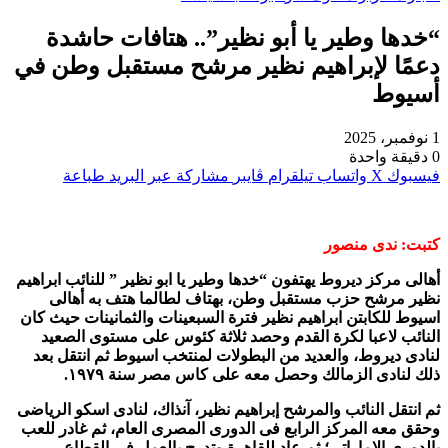
“خدها وطير يا أبو نظير”.. هتافات حاشدة
دعمًا لإبراهيم نظير مرشح مستقبل وطن في
أسيوط
1 نوفمبر، 2025
0
دقيقة واحدة
فيسبوك
‫X
واتساب
تيلقرام
ڤايبر
مشاركة عبر البريد
طباعة
كتبت: ندى منصور
أهالى مركز ديروط يهتفون “خدها وطير يا ابو نظير ” للنائب ابراهيم
نظير مرشح حزب مستقبل وطن، بهتاف لطالما هتف به أهالى
اسيوط للكابتن ابراهيم نظير فترة السبعينات والثمانينات حيث كان
النائب لاعبا لكرة القدم وحصد ثلاثة كئوس على مستوى الصعيد
لنادى ديروط، والعديد من البطولات لمنتخب اسيوط ثم انتقل بعد
ذلك لنادى الزمالك وحصل معه على كاس مصر سنة ١٩٧٩.
ثم انتقل النائب والمرشح إبراهيم نظير، آنذاك، لنادى اسكو الرياضى
وحقق معه المركز الرابع فى الدورى المصرى العام، ثم غادر للعب
بالدورى الإماراتى؛ ثم عاد للقاهرة وتدرج بالعمل فى القطاع