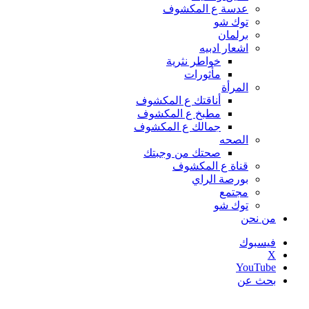
عدسة ع المكشوف
توك شو
برلمان
اشعار ادبيه
خواطر نثرية
مأثورات
المرأة
أناقتك ع المكشوف
مطبخ ع المكشوف
جمالك ع المكشوف
الصحه
صحتك من وجبتك
قناة ع المكشوف
بورصة الراي
مجتمع
توك شو
من نحن
فيسبوك
‫X
‫YouTube
بحث عن
أخبار عاجلة