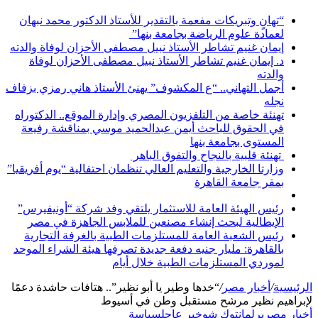
“تهانٍ وتبريكات مفعمة بالتقدير للأستاذ الدكتور محمد نبهان
لعمادة علوم الرياضة بجامعة بنها”
إيمان غنيم تشاطر الأستاذ نبيل مصطفى الأحزان لوفاة والدته
د. إيمان غنيم تشاطر الأستاذ نبيل مصطفى الأحزان لوفاة
والدته
أجمل التهاني.. “ع المكشوف” يهنئ الأستاذ هاني رمزي بزفاف
نجله
تهنئة خاصة من التلفزيون المصري وإدارة الموقع.. الدكتوراه
في الحقوق للباحث أيمن عبدالحميد موسي بمناقشة رفيعة
المستوى بجامعة بنها
تهنئة قلبية بالنجاح والتفوق الباهر
وزارتا الخارجية والتعليم العالي تنظمان احتفالية “يوم أفريقيا”
بمقر جامعة القاهرة
رئيس الهيئة العامة للاستثمار يلتقي وفد شركة “أونيفيرس”
الإيطالية لبحث إنشاء مصنعين للملابس الجاهزة في مصر
رئيس الشعبة العامة للمستلزمات الطبية بالغرفة التجارية
بالقاهرة: مليار جنيه دفعة جديدة تصرفها هيئة الشراء الموحد
لموردي المستلزمات الطبية خلال أيام
الرئيسية
/
أخبار مصر
/
“خدها وطير يا أبو نظير”.. هتافات حاشدة دعمًا
لإبراهيم نظير مرشح مستقبل وطن في أسيوط
أخبار مصر
برلمان
توك شو
خبر عاجل
سياسة