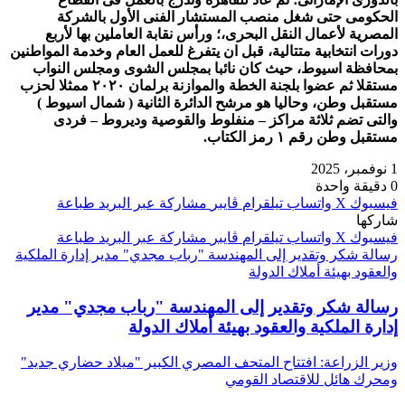
الحكومى حتى شغل منصب المستشار الفنى الأول بالشركة
المصرية لأعمال النقل البحرى،؛ ورأس نقابة العاملين بها لأربع
دورات انتخابية متتالية، قبل ان يتفرغ للعمل العام وخدمة المواطنين
بمحافظة اسيوط، حيث كان نائبا بمجلس الشوى ومجلس النواب
مستقلا ثم عضوا بلجنة الخطة والموازنة برلمان ٢٠٢٠ ممثلا لحزب
مستقبل وطن، وحاليا هو مرشح الدائرة الثانية ( شمال اسيوط )
والتى تضم ثلاثة مراكز – منفلوط والقوصية وديروط – فردى
مستقبل وطن رقم ١ رمز الكتاب.
1 نوفمبر، 2025
0
دقيقة واحدة
فيسبوك
‫X
واتساب
تيلقرام
ڤايبر
مشاركة عبر البريد
طباعة
شاركها
فيسبوك
‫X
واتساب
تيلقرام
ڤايبر
مشاركة عبر البريد
طباعة
رسالة شكر وتقدير إلى المهندسة "رباب مجدي" مدير إدارة الملكية
والعقود بهيئة أملاك الدولة
رسالة شكر وتقدير إلى المهندسة "رباب مجدي" مدير
إدارة الملكية والعقود بهيئة أملاك الدولة
وزير الزراعة: افتتاح المتحف المصري الكبير "ميلاد حضاري جديد"
ومحرك هائل للاقتصاد القومي