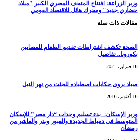
وزير الزراعة: افتتاح المتحف المصري الكبير "ميلاد
حضاري جديد" ومحرك هائل للاقتصاد القومي
مقالات ذات صلة
الصحة تكشف اشتراطات تقديم الطعام للمصابين
بكورونا.. تفاصيل
10 فبراير، 2021
صياد يروى حكايات اصطياده للجثث من نهر النيل
16 أكتوبر، 2016
وزير الإسكان:- بدء تسليم وحدات “دار مصر” للإسكان
المتوسط فى دمياط الجديدة والعبور وبدر والعاشر من
رمضان