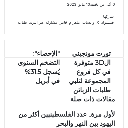
0
أقل من دقيقة
10 مايو، 2023
ف
و
ت
ڤ
م
ط
ي
X
ا
ي
ا
ب
ش
شاركها
س
ت
ل
ي
ا
ا
فيسبوك
‫X
واتساب
تيلقرام
ڤايبر
مشاركة عبر البريد
طباعة
ب
ق
س
ب
ر
ع
و
ا
ر
ر
ك
ة
ك
ا
ب
ة
م
ع
ت
تورت مونجيني
"
"الإحصاء":
ب
و
ا
ر
ال3D متوفرة
التضخم السنوى
ر
ل
ا
ت
إ
في كل فروع
يُسجل 31.5%
ل
م
ح
ب
المجموعة لتلبي
في أبريل
و
ص
ر
ن
ا
ي
طلبات الزبائن
ج
ء
د
مقالات ذات صلة
ي
"
ن
:
ي
ا
لأول مرة.. عدد الفلسطينيين أكثر من
ا
ل
اليهود بين النهر والبحر
ل
ت