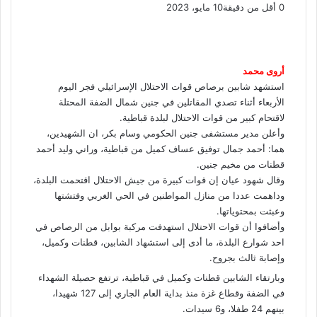
0
أقل من دقيقة
10 مايو، 2023
ف
و
ت
ڤ
م
ط
ي
X
ا
ي
ا
ب
ش
س
ت
ل
ي
ا
ا
ب
ق
س
ب
ر
ع
أروى محمد
و
ا
ر
ر
ك
ة
استشهد شابين برصاص قوات الاحتلال الإسرائيلي فجر اليوم
ك
ا
ب
ة
الأربعاء أثناء تصدي المقاتلين في جنين شمال الضفة المحتلة
م
ع
لاقتحام كبير من قوات الاحتلال لبلدة قباطية.
ب
وأعلن مدير مستشفى جنين الحكومي وسام بكر، ان الشهيدين،
ر
هما: أحمد جمال توفيق عساف كميل من قباطية، وراني وليد أحمد
ا
قطنات من مخيم جنين.
ل
وقال شهود عيان إن قوات كبيرة من جيش الاحتلال اقتحمت البلدة،
ب
وداهمت عددا من منازل المواطنين في الحي الغربي وفتشتها
ر
وعبثت بمحتوياتها.
ي
وأضافوا أن قوات الاحتلال استهدفت مركبة بوابل من الرصاص في
د
احد شوارع البلدة، ما أدى إلى استشهاد الشابين، قطنات وكميل،
وإصابة ثالث بجروح.
وبارتقاء الشابين قطنات وكميل في قباطية، ترتفع حصيلة الشهداء
في الضفة وقطاع غزة منذ بداية العام الجاري إلى 127 شهيدا،
بينهم 24 طفلا، و6 سيدات.