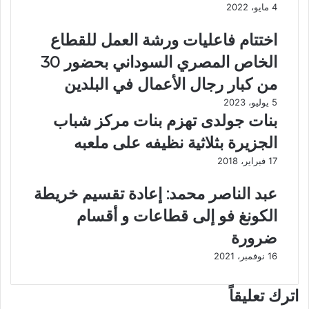
3
ض
4 مايو، 2022
D
خ
م
م
اختتام فاعليات ورشة العمل للقطاع
ت
ا
الخاص المصري السوداني بحضور 30
و
ل
ف
س
من كبار رجال الأعمال في البلدين
ر
ن
5 يوليو، 2023
ة
و
بنات جولدى تهزم بنات مركز شباب
ف
ى
ي
يُ
الجزيرة بثلاثية نظيفه على ملعبه
ك
س
17 فبراير، 2018
ل
ج
ف
ل
عبد الناصر محمد: إعادة تقسيم خريطة
ر
3
و
1
الكونغ فو إلى قطاعات و أقسام
ع
.
ضرورة
ا
5
ل
%
16 نوفمبر، 2021
م
ف
ج
ي
اترك تعليقاً
م
أ
و
ب