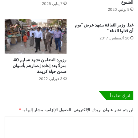
الشيوخ
"
د
7 يناير، 2025
:
5 يوليو، 2020
ا
-
ن
ه
ل
غدا..وزير الثقافة يشهد عرض “يوم
ن
ت
أن قتلوا الغناء “
ا
أ
26 أغسطس، 2017
ك
ه
ت
ي
و
ل
وزيرة التضامن تشهد تسليم 40
ج
و
منزلًا بعد إعادة إعمارهم بأسوان
ي
ت
ضمن حياة كريمة
ه
د
3 فبراير، 2022
ا
ر
ت
ي
م
ب
اترك تعليقاً
ن
ا
ا
ل
لن يتم نشر عنوان بريدك الإلكتروني.
الحقول الإلزامية مشار إليها بـ
*
ل
ع
ق
ا
ا
ي
م
ل
ا
ل