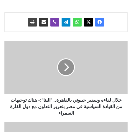
خ
ل
ا
ل
ل
ق
ا
ء
ه
و
خلال لقاءه وسفير جيبوتي بالقاهرة.. "البنا":- هناك توجيهات
س
من القيادة السياسية في مصر بتعزيز التعاون مع دول القارة
ف
السمراء
ي
ر
غ
ج
د