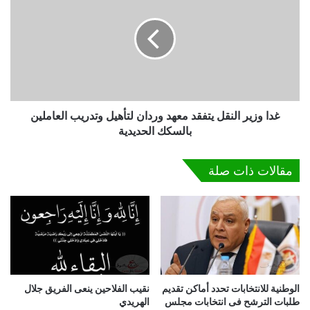
ي
ا
ب
و
و
ز
ت
ي
ي
ر
ب
ا
ا
ل
ل
ن
غدا وزير النقل يتفقد معهد وردان لتأهيل وتدريب العاملين
ق
ق
بالسكك الحديدية
ا
ل
ه
ي
مقالات ذات صلة
ر
ت
ة
ف
.
ق
.
د
"
م
ا
ع
ل
ه
ب
د
ن
الوطنية للانتخابات تحدد أماكن تقديم
نقيب الفلاحين ينعى الفريق جلال
و
طلبات الترشح فى انتخابات مجلس
الهريدي
ا
ر