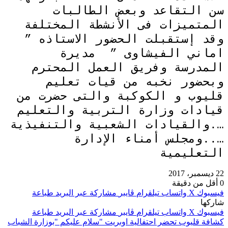
سن التقاعد وبعض الطالبات
المتميزات فى الأنشطة المختلفة
وقد إستقبلت الحضور الاستاذه ”
اماني الفيشاوى ” مديرة
المدرسة وفريق العمل المحترم
وبحضور نخبه من قيات تعليم
قليوب و الكوكبة والتى حضرت من
قيادات وزارة التربية والتعليم
….والقيادات الشعبية والتنفيذية
…..ومجلس أمناء الإدارة
التعليمية
22 ديسمبر، 2017
0
أقل من دقيقة
فيسبوك
‫X
واتساب
تيلقرام
ڤايبر
مشاركة عبر البريد
طباعة
شاركها
فيسبوك
‫X
واتساب
تيلقرام
ڤايبر
مشاركة عبر البريد
طباعة
كشافة قليوب تحضر احتفالية اوبريت "سلام عليكم "بوزارة الشباب