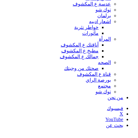
عدسة ع المكشوف
توك شو
برلمان
اشعار ادبيه
خواطر نثرية
مأثورات
المرأة
أناقتك ع المكشوف
مطبخ ع المكشوف
جمالك ع المكشوف
الصحه
صحتك من وجبتك
قناة ع المكشوف
بورصة الراي
مجتمع
توك شو
من نحن
فيسبوك
‫X
‫YouTube
بحث عن
أخبار عاجلة