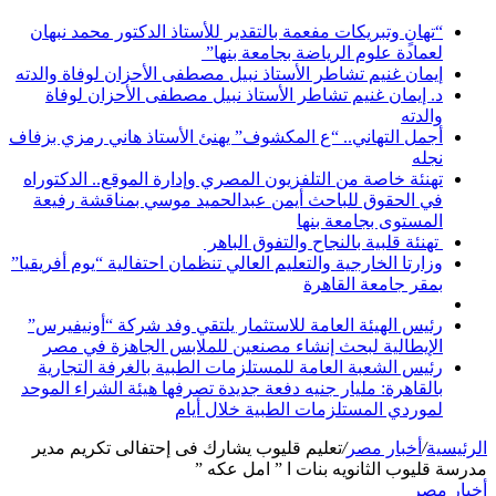
“تهانٍ وتبريكات مفعمة بالتقدير للأستاذ الدكتور محمد نبهان
لعمادة علوم الرياضة بجامعة بنها”
إيمان غنيم تشاطر الأستاذ نبيل مصطفى الأحزان لوفاة والدته
د. إيمان غنيم تشاطر الأستاذ نبيل مصطفى الأحزان لوفاة
والدته
أجمل التهاني.. “ع المكشوف” يهنئ الأستاذ هاني رمزي بزفاف
نجله
تهنئة خاصة من التلفزيون المصري وإدارة الموقع.. الدكتوراه
في الحقوق للباحث أيمن عبدالحميد موسي بمناقشة رفيعة
المستوى بجامعة بنها
تهنئة قلبية بالنجاح والتفوق الباهر
وزارتا الخارجية والتعليم العالي تنظمان احتفالية “يوم أفريقيا”
بمقر جامعة القاهرة
رئيس الهيئة العامة للاستثمار يلتقي وفد شركة “أونيفيرس”
الإيطالية لبحث إنشاء مصنعين للملابس الجاهزة في مصر
رئيس الشعبة العامة للمستلزمات الطبية بالغرفة التجارية
بالقاهرة: مليار جنيه دفعة جديدة تصرفها هيئة الشراء الموحد
لموردي المستلزمات الطبية خلال أيام
الرئيسية
/
أخبار مصر
/
تعليم قليوب يشارك فى إحتفالى تكريم مدير
مدرسة قليوب الثانويه بنات ا ” امل عكه ”
أخبار مصر