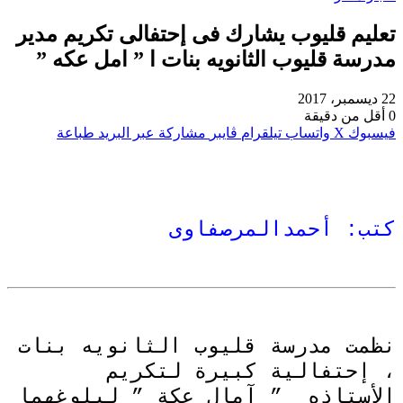
تعليم قليوب يشارك فى إحتفالى تكريم مدير
مدرسة قليوب الثانويه بنات ا ” امل عكه ”
22 ديسمبر، 2017
0
أقل من دقيقة
فيسبوك
‫X
واتساب
تيلقرام
ڤايبر
مشاركة عبر البريد
طباعة
كتب: أحمدالمرصفاوى
نظمت مدرسة قليوب الثانويه بنات
، إحتفالية كبيرة لتكريم
الأستاذه ” آمال عكة ” لبلوغهما