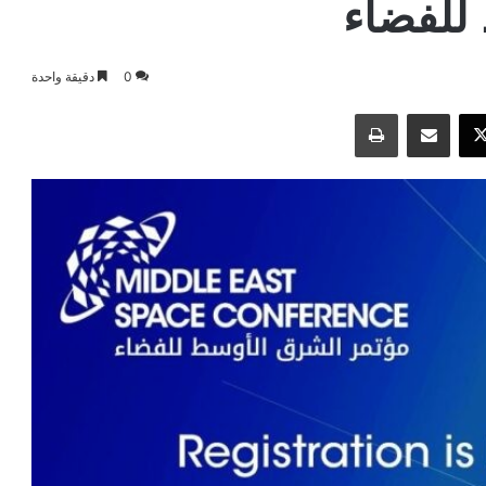
للفضاء
0
دقيقة واحدة
وك
‫X
مشاركة عبر البريد
طباعة