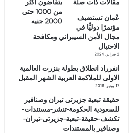
مقالات ذات صلة
يتقاضون أكثر
ن
.
ر
ا
.
ي
من 1000 حتى
ص
ب
د
عُمان تستضيف
2000 جنيه
ر
د
مؤتمرًا دوليًّا في
م
ء
ح
ص
مجال الأمن السيبراني ومكافحة
م
ر
الاحتيال
د
ف
ي
م
2 فبراير، 2024
ك
ع
ت
ا
انفرراد انطلاق بطولة بنزرت العالمية
ب
ش
الاولى للملاكمة العربية الشهر المقبل
:
ا
ك
ت
17 يونيو، 2016
ل
ي
ا
و
حقيقة تبعية جزيرتى تيران وصنافير
ل
ل
للسعودية الحكومة-تنشر-مستندات-
ن
ي
ا
و
تكشف-حقيقة-تبعية-جزيرتى-تيران-
س
ل
وصنافير بالمستندات
!
م