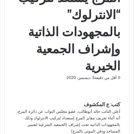
“الانترلوك”
بالمجهودات الذاتية
وإشراف الجمعية
الخيرية
0
أقل من دقيقة
3 ديسمبر، 2020
ف
و
ت
ڤ
م
ط
ي
X
ا
ي
ا
ب
ش
س
ت
ل
ي
ا
ا
ب
ق
س
ب
ر
ع
كتب: ع المكشوف
و
ا
ر
ر
ك
ة
أعلن النائب خالد أبوطالب، عضو مجلس النواب عن دائرة المرج،
ك
ا
ب
ة
أنه أثناء تجريف مقابر المرج إستعداد لتركيب الانترلوك وذلك
م
ع
بالمجهودات الذاتيه تحت إشراف (الجمعيه الشرعية لتعمير
ب
المساجد ودفن الموتى بالمرج)