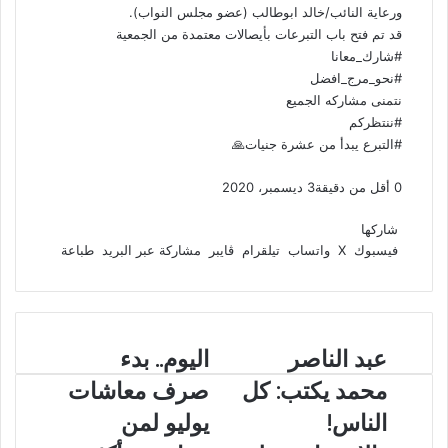
ر
ورعاية النائب/خالد ابوطالب (عضو مجلس النواب).
ا
قد تم فتح باب التبرعات بأيصالات معتمدة من الجمعية
ل
#شارك_معانا
ب
#نحو_مرج_افضل
ر
نتمنى مشاركه الجميع
ي
#ننتظركم
د
#التبرع يبدأ من عشرة جنيات🙏
0
أقل من دقيقة
3 ديسمبر، 2020
ف
و
ت
ڤ
م
ط
ي
X
ا
ي
ا
ب
ش
شاركها
س
ت
ل
ي
ا
ا
فيسبوك
‫X
واتساب
تيلقرام
ڤايبر
مشاركة عبر البريد
طباعة
ب
ق
س
ب
ر
ع
و
ا
ر
ر
ك
ة
ك
ا
ب
ة
م
ع
ع
عبد الناصر
ا
اليوم.. بدء
ب
ب
ل
ر
محمد يكتب: كل
صرف معاشات
د
ي
ا
ا
و
الناس!
يوليو لمن
ل
ل
م
ب