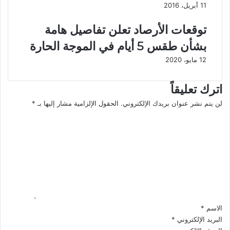
ن
11 أبريل، 2016
ي
ت
توقعات الأرصاد تعلن تفاصيل هامة
ق
بشأن طقس 5 أيام في الموجة الحارة
ا
ض
12 مايو، 2020
و
ن
اترك تعليقاً
أ
ك
لن يتم نشر عنوان بريدك الإلكتروني.
الحقول الإلزامية مشار إليها بـ
*
ث
ا
ر
ل
م
ت
ن
ع
1
ل
0
ي
0
ق
0
*
ح
ت
الاسم
*
ى
البريد الإلكتروني
*
2