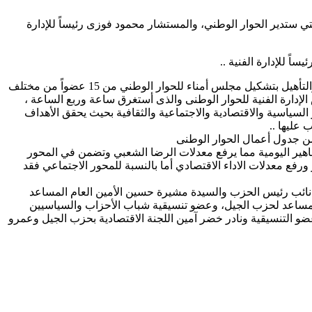
تي ستدير الحوار الوطني، والمستشار محمود فوزى رئيساً للإدارة
ً للإدارة الفنية ..
وأشاد ناجى الشهابي رئيس حزب الجيل والمنسق العام للائتلاف الوطني للأحزاب السياسية المصرية بقرار إدارة الأكاديمية الوطنية للتدريب والتأهيل بتشكيل مجلس أمناء للحوار الوطني من 15 عضواً من مختلف
لإدارة الفنية للحوار الوطنى والذى أستغرق ساعة وربع الساعة ،
ياسية والاقتصادية والاجتماعية والثقافية بحيث يحقق الأهداف
عليها ..
من جدول أعمال الحوار الوطنى
ماهير اليومية مما يرفع معدلات الرضا الشعبي وتضمن في المحور
رفع معدلات الاداء الاقتصادي أما بالنسبة للمحور الاجتماعي فقد
 نائب رئيس الحزب والسيدة مشيرة حسين الأمين العام المساعد
 المساعد لحزب الجيل، وعضو تنسيقية شباب الأحزاب والسياسيين
 التنسيقية ونادر خضر آمين اللجنة الاقتصادية بحزب الجيل وعمرو