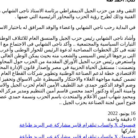
التقى وفد من حزب الجيل الديمقراطي برئاسة الاستاذ ناجى الشهابي رئ
الفنية وذلك لطرح رؤية الحزب والمحاور الرئيسية التي ضمها .
في البداية رحب ناجي الشهابي واعضاء والوفد المرافق له باختيار الاس
التيارات السياسية والمجتمعية .. وأكد ناجى الشهابي فى الاجتماع مع
ثقته فى كل الخطوات المصاحبة لدعوة الرئيس للحوار الوطنى وأعرب ع
التى يرجوها الرئيس السيسى والشعب منه بحيث يمكن الوطن الغالى من م
وأستعرض رئيس حزب الجيل الأوراق المقدمة من الحزب حول المحاور ال
وتضمنت : مستقبل الحياة الحزبية في مصر وإصدار قانون الإدارة المحل
الاقتصادي خطة لدعم الصناعة الوطنية وتطوير شركات القطاع العام وقط
تضمن كيفية مواجهة الغلاء والاحتكار والسيطرة علي الاسواق وتحفيز 
وضم الوفد الدكتور حمدى عبد اللطيف الأمين العام لحزب الجيل والا
وأمينة المرأة ودكتور أحمد محسن قاسم أمين التنظيم ومدير مركز الج
ومحمد شهاب آمين الأعلام والمتحدث باسم الحزب ونسمة حمدي عضو أم
فتوح آمين لجنة الصناعة بحزب الجيل ..
16 يونيو، 2022
0
دقيقة واحدة
فيسبوك
‫X
واتساب
تيلقرام
ڤايبر
مشاركة عبر البريد
طباعة
شاركها
فيسبوك
‫X
واتساب
تيلقرام
ڤايبر
مشاركة عبر البريد
طباعة