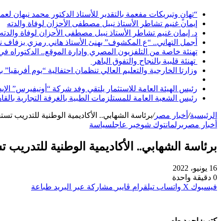
“تهانٍ وتبريكات مفعمة بالتقدير للأستاذ الدكتور محمد نبهان لعم
إيمان غنيم تشاطر الأستاذ نبيل مصطفى الأحزان لوفاة والدته
د. إيمان غنيم تشاطر الأستاذ نبيل مصطفى الأحزان لوفاة والدته
أجمل التهاني.. “ع المكشوف” يهنئ الأستاذ هاني رمزي بزفاف ن
تهنئة خاصة من التلفزيون المصري وإدارة الموقع.. الدكتوراه ف
تهنئة قلبية بالنجاح والتفوق الباهر
وزارتا الخارجية والتعليم العالي تنظمان احتفالية “يوم أفريقيا” 
رئيس الهيئة العامة للاستثمار يلتقي وفد شركة “أونيفيرس” ال
رئيس الشعبة العامة للمستلزمات الطبية بالغرفة التجارية بالقا
الرئيسية
/
أخبار مصر
/
برئاسة الشهابي.. الأكاديمية الوطنية للتدريب ت
أخبار مصر
برلمان
توك شو
خبر عاجل
سياسة
برئاسة الشهابي.. الأكاديمية الوطنية للتدري
16 يونيو، 2022
0
دقيقة واحدة
فيسبوك
‫X
واتساب
تيلقرام
ڤايبر
مشاركة عبر البريد
طباعة
كتب: احمد طه