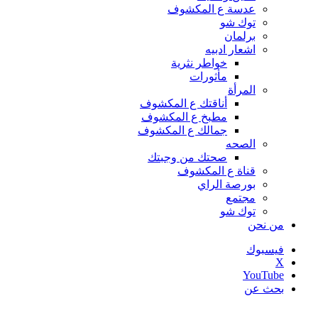
عدسة ع المكشوف
توك شو
برلمان
اشعار ادبيه
خواطر نثرية
مأثورات
المرأة
أناقتك ع المكشوف
مطبخ ع المكشوف
جمالك ع المكشوف
الصحه
صحتك من وجبتك
قناة ع المكشوف
بورصة الراي
مجتمع
توك شو
من نحن
فيسبوك
‫X
‫YouTube
بحث عن
أخبار عاجلة