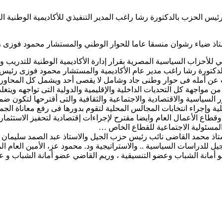
يس الحزب بالدكتورة رشا راغب المدير التنفيذي للأكاديمية الوطنية ال
تاذ ضياء رشوان منسقا عاما للحوار الوطني والمستشار محمود فوزى رئيسا
 الدكتورة رشا راغب مدير عام الأكاديمية والمستشار محمود فوزى رئيس ا
ن أمله فى حوار وطنى جاد وشامل لا يقصى أحد ويشمل كل المحاور الس
واجهة كل التحديات الداخلية والإقليمية والدولية التى تواجهه ويتغلب 
سياسية والاقتصادية والاجتماعية والثقافية والتى أقترحها لتكون ض
ية وإجراء انتخابات المجالس المحلية لتقوم بدورها فى رفع معاناة الج
اع الأعمال العام وايضا مقترح لإجراءات إقتصادية لتحفيز الاستثمار و
المسئولية الاجتماعية للقطاع الخاص …
ستاذ محمد القاضى نائب رئيس حزب الجيل والاستاذ عبد الصمد سليمان
يل للدراسات السياسية .. والاستراتيجية ود. محمود عز، الأمين العام
انة الشباب وعضو التنسيقية ، وريم القاضي عضو أمانة الشباب و عضو