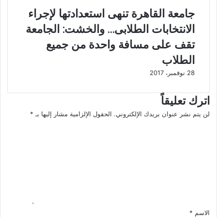
ر
س
جامعة القاهرة تنهى استعدادتها لإجراء
ك
ي
و
س
الانتخابات الطلابى… والخشت: الجامعة
د
ي
تقف على مسافة واحدة من جميع
ب
ف
إ
ي
الطلاب
ق
ق
28 نوفمبر، 2017
ا
م
م
ة
ة
ب
اترك تعليقاً
م
غ
ش
د
لن يتم نشر عنوان بريدك الإلكتروني.
الحقول الإلزامية مشار إليها بـ
*
ا
ا
ا
ر
د
ل
ي
ع
ت
ع
ن
ع
ع
ا
ل
ق
ل
ي
ا
ر
ق
ر
ف
*
ي
ض
الاسم
*
ة
ا