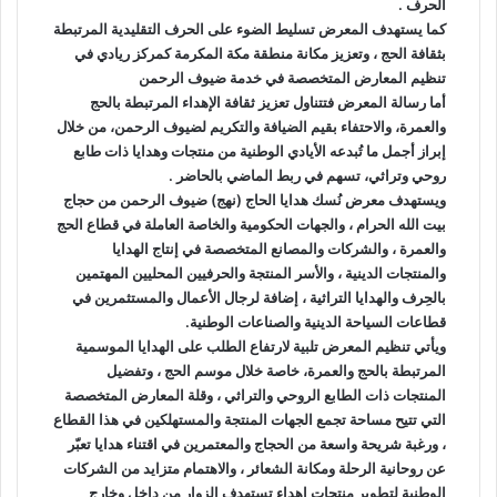
الحرف .
كما يستهدف المعرض تسليط الضوء على الحرف التقليدية المرتبطة
بثقافة الحج ، وتعزيز مكانة منطقة مكة المكرمة كمركز ريادي في
تنظيم المعارض المتخصصة في خدمة ضيوف الرحمن
أما رسالة المعرض فتتناول تعزيز ثقافة الإهداء المرتبطة بالحج
والعمرة، والاحتفاء بقيم الضيافة والتكريم لضيوف الرحمن، من خلال
إبراز أجمل ما تُبدعه الأيادي الوطنية من منتجات وهدايا ذات طابع
روحي وتراثي، تسهم في ربط الماضي بالحاضر .
ويستهدف معرض نُسك هدايا الحاج (نهج) ضيوف الرحمن من حجاج
بيت الله الحرام ، والجهات الحكومية والخاصة العاملة في قطاع الحج
والعمرة ، والشركات والمصانع المتخصصة في إنتاج الهدايا
والمنتجات الدينية ، والأسر المنتجة والحرفيين المحليين المهتمين
بالحِرف والهدايا التراثية ، إضافة لرجال الأعمال والمستثمرين في
قطاعات السياحة الدينية والصناعات الوطنية.
ويأتي تنظيم المعرض تلبية لارتفاع الطلب على الهدايا الموسمية
المرتبطة بالحج والعمرة، خاصة خلال موسم الحج ، وتفضيل
المنتجات ذات الطابع الروحي والتراثي ، وقلة المعارض المتخصصة
التي تتيح مساحة تجمع الجهات المنتجة والمستهلكين في هذا القطاع
، ورغبة شريحة واسعة من الحجاج والمعتمرين في اقتناء هدايا تعبّر
عن روحانية الرحلة ومكانة الشعائر ، والاهتمام متزايد من الشركات
الوطنية لتطوير منتجات إهداء تستهدف الزوار من داخل وخارج