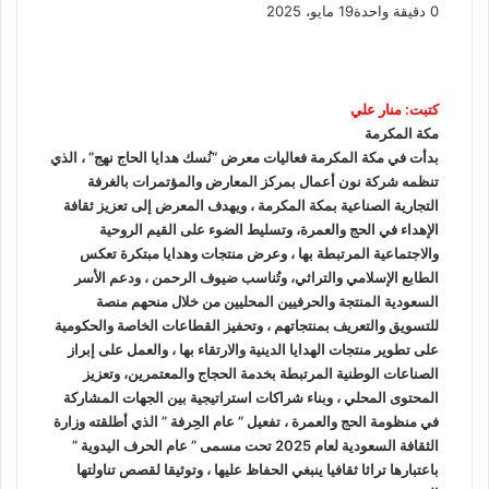
0
دقيقة واحدة
19 مايو، 2025
ف
و
ت
ڤ
م
ط
ي
X
ا
ي
ا
ب
ش
س
ت
ل
ي
ا
ا
ب
ق
س
ب
ر
ع
كتبت: منار علي
و
ا
ر
ر
ك
ة
مكة المكرمة
ك
ا
ب
ة
بدأت في مكة المكرمة فعاليات معرض “نُسك هدايا الحاج نهج” ، الذي
م
ع
تنظمه شركة نون أعمال بمركز المعارض والمؤتمرات بالغرفة
ب
التجارية الصناعية بمكة المكرمة ، ويهدف المعرض إلى تعزيز ثقافة
ر
الإهداء في الحج والعمرة، وتسليط الضوء على القيم الروحية
ا
والاجتماعية المرتبطة بها ، وعرض منتجات وهدايا مبتكرة تعكس
ل
الطابع الإسلامي والتراثي، وتُناسب ضيوف الرحمن ، ودعم الأسر
ب
السعودية المنتجة والحرفيين المحليين من خلال منحهم منصة
ر
للتسويق والتعريف بمنتجاتهم ، وتحفيز القطاعات الخاصة والحكومية
ي
على تطوير منتجات الهدايا الدينية والارتقاء بها ، والعمل على إبراز
د
الصناعات الوطنية المرتبطة بخدمة الحجاج والمعتمرين، وتعزيز
المحتوى المحلي ، وبناء شراكات استراتيجية بين الجهات المشاركة
في منظومة الحج والعمرة ، تفعيل ” عام الحِرفة ” الذي أطلقته وزارة
الثقافة السعودية لعام 2025 تحت مسمى ” عام الحرف اليدوية ”
باعتبارها تراثا ثقافيا ينبغي الحفاظ عليها ، وتوثيقا لقصص تناولتها