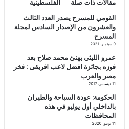
مقالات ذات صلة
الفلسطينية
ا
ع
ي
ب
ه
ا
القومي للمسرح يصدر العدد الثالث
ت
ن
والعشرون من الإصدار السادس لمجلة
و
ي
ز
ش
المسرح
د
ي
9 سبتمبر، 2021
"
د
:
ب
عمرو الليثى يهنئ محمد صلاح بعد
و
ك
ا
ل
فوزه بجائزة افضل لاعب افريقى : فخر
ج
م
مصر والعرب
ه
ة
ن
ا
11 ديسمبر، 2017
ا
ل
ح
ر
الحكومة: عودة السياحة والطيران
ا
ئ
بالداخلي أول يوليو في هذه
ل
ي
ة
س
المحافظات
ا
ا
11 يونيو، 2020
ل
ل