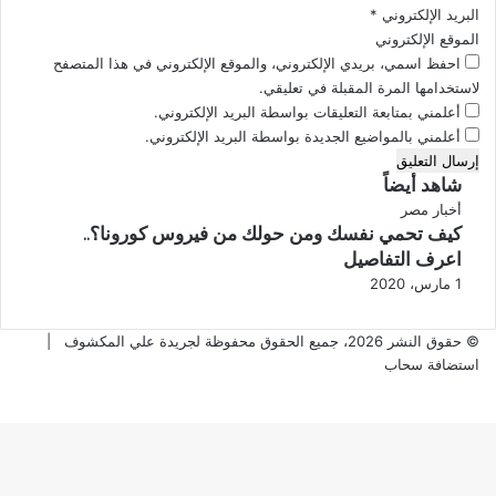
البريد الإلكتروني
*
ف
ل
الموقع الإلكتروني
ي
م
احفظ اسمي، بريدي الإلكتروني، والموقع الإلكتروني في هذا المتصفح
أ
ص
لاستخدامها المرة المقبلة في تعليقي.
م
ر
ا
ي
أعلمني بمتابعة التعليقات بواسطة البريد الإلكتروني.
ك
ل
أعلمني بالمواضيع الجديدة بواسطة البريد الإلكتروني.
ن
ت
م
ص
شاهد أيضاً
ن
ف
إ
أخبار مصر
ت
ي
كيف تحمي نفسك ومن حولك من فيروس كورونا؟..
غ
ع
ة
ل
اعرف التفاصيل
ش
ا
ا
1 مارس، 2020
ة
ل
ق
ق
© حقوق النشر 2026، جميع الحقوق محفوظة لجريدة علي المكشوف |
ض
استضافة سحاب
ي
‫X
ڤايبر
فيسبوك
واتساب
تيلقرام
ة
زر
ا
الذهاب
ل
إلى
ف
الأعلى
ل