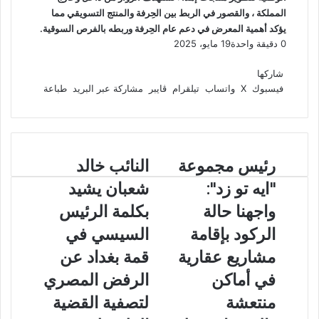
المملكة ، والقصور في الربط بين الحِرفة والمنتج التسويقي مما
يؤكد أهمية المعرض في دعم عام الحِرفة وربطه بالفرص السوقية.
0
دقيقة واحدة
19 مايو، 2025
ف
و
ت
ڤ
م
ط
ي
X
ا
ي
ا
ب
ش
شاركها
س
ت
ل
ي
ا
ا
فيسبوك
‫X
واتساب
تيلقرام
ڤايبر
مشاركة عبر البريد
طباعة
ب
ق
س
ب
ر
ع
و
ا
ر
ر
ك
ة
ك
ا
ب
ة
م
ع
ر
رئيس مجموعة
ا
النائب خالد
ب
ئ
ل
ر
"ايه تو زد":
شعبان يشيد
ي
ن
ا
س
ا
واجهنا حالة
بكلمة الرئيس
ل
م
ئ
ب
الركود بإقامة
السيسي في
ج
ب
ر
م
خ
ي
مشاريع عقارية
قمة بغداد عن
و
ا
د
في أماكن
الرفض المصري
ع
ل
ة
د
منتعشة
لتصفية القضية
"
ش