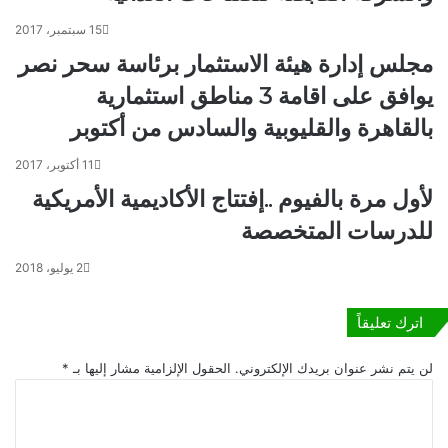
س
ج
15 سبتمبر، 2017
ا
م
مجلس إدارة هيئة الاستثمار برئاسة سحر نصر
ن
و
ع
يوافق على اقامة 3 مناطق استثمارية
ة
بالقاهرة والقليوبية والسادس من أكتوبر
ش
ر
ك
11 أكتوبر، 2017
ا
لأول مرة بالفيوم ..إفتتاج الأكاديمية الأمريكية
ت
للدرسات المتخصصة
ا
ل
2 يوليو، 2018
أ
ه
ل
اترك تعليقاً
ي
لن يتم نشر عنوان بريدك الإلكتروني.
الحقول الإلزامية مشار إليها بـ
*
ا
ل
ت