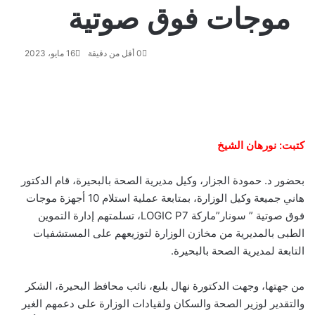
موجات فوق صوتية
0
أقل من دقيقة
16 مايو، 2023
ف
و
ت
ڤ
م
ط
ي
X
ا
ي
ا
ب
ش
س
ت
ل
ي
ا
ا
ب
ق
س
ب
ر
ع
كتبت: نورهان الشيخ
و
ا
ر
ر
ك
ة
ك
ا
ب
ة
بحضور د. حمودة الجزار، وكيل مديرية الصحة بالبحيرة، قام الدكتور
م
ع
هاني جميعة وكيل الوزارة، بمتابعة عملية استلام 10 أجهزة موجات
ب
ر
فوق صوتية ” سونار”ماركة LOGIC P7، تسلمتهم إدارة التموين
ا
الطبى بالمديرية من مخازن الوزارة لتوزيعهم على المستشفيات
ل
التابعة لمديرية الصحة بالبحيرة.
ب
ر
من جهتها، وجهت الدكتورة نهال بلبع، نائب محافظ البحيرة، الشكر
ي
د
والتقدير لوزير الصحة والسكان ولقيادات الوزارة على دعمهم الغير