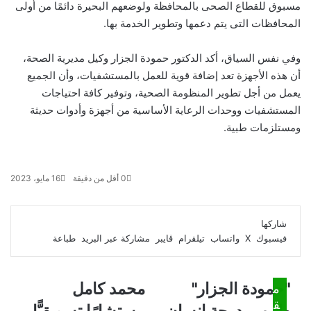
مسبوق للقطاع الصحى بالمحافظة ولوضعهم البحيرة دائمًا من أولى
المحافظات التى يتم دعمها وتطوير الخدمة بها.
وفي نفس السياق، أكد الدكتور حمودة الجزار وكيل مديرية الصحة،
أن هذه الأجهزة تعد إضافة قوية للعمل بالمستشفيات، وأن الجميع
يعمل من أجل تطوير المنظومة الصحية، وتوفير كافة احتياجات
المستشفيات ووحدات الرعاية الأساسية من أجهزة وأدوات حديثة
ومستلزمات طبية.
0
أقل من دقيقة
16 مايو، 2023
ف
و
ت
ڤ
م
ط
ي
X
ا
ي
ا
ب
ش
شاركها
س
ت
ل
ي
ا
ا
فيسبوك
‫X
واتساب
تيلقرام
ڤايبر
مشاركة عبر البريد
طباعة
ب
ق
س
ب
ر
ع
و
ا
ر
ر
ك
ة
ك
ا
ب
ة
"
"حمودة الجزار"
م
محمد كامل
م
ع
م
ح
ح
ب
ق