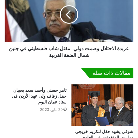
ي
ب
ن
د
ظ
ة
م
ا
م
ل
ؤ
ا
ت
ح
م
ت
عربدة الاحتلال وصمت دولي.. مقتل شاب فلسطيني في جنين
ر
ل
شمال الضفة الغربية
ه
ا
ا
ل
مقالات ذات صلة
ل
و
ث
ص
ا
م
تامر حسنى وأحمد سعد يحييان
ن
ت
حفل زفاف ولى عهد الأردن فى
ي
د
ستاد عمان اليوم
ف
و
29 مايو، 2023
ى
ل
م
ي
د
.
شوقى يشهد حفل لتكريم خريجى
ي
.
مدارس المتفوقين فى العلوم