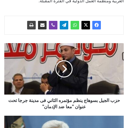
العربية ومنظمة العمل الدولية في الفترة المقبلة.
ح
ز
ب
ا
ل
ج
ي
ل
ب
س
حزب الجيل بسوهاج ينظم مؤتمره الثاني فى مدينة جرجا تحت
و
عنوان "معا ضد الإدمان"
ه
ا
ع
ج
ر