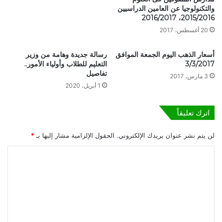
ن
م
والتكنولوجيا عن العامين الدراسيين
ة
ق
2015/2016، 2016/2017
ج
ت
20 أغسطس، 2017
ر
ل
ج
ش
ا
ا
أسعار الذهب اليوم الجمعة الموافق
رسالة جديدة وهامة من وزير
ت
3/3/2017
التعليم للطلاب وأولياء الأمور..
ب
تفاصيل
ح
ف
3 مارس، 2017
ت
ل
1 أبريل، 2020
ع
س
ن
ط
اترك تعليقاً
و
ي
ا
ن
لن يتم نشر عنوان بريدك الإلكتروني.
الحقول الإلزامية مشار إليها بـ
*
ن
ي
"
ف
ا
م
ي
ع
ج
ل
ا
ن
ت
ض
ي
ع
د
ن
ا
ش
ل
ل
م