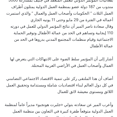
بفعاليات المؤتمر الدولي للعمل المنعقد في جنيف بمشاركة 5000
مندوب من 187 دولة عضو بمنظمة العمل الدولية يمثلون أطراف
العمل الثلاث ” الحكومات وأصحاب العمل والعمال ” والذي استمرت
أعماله في الفترة من 29 مايو وحتى 11 يونيه الجاري
وقال سعادة ناصر المير أن نتائج المؤتمر الدولي للعمل في دورته
110 إيجابية وتساهم في الحد من عمالة الأطفال وتوفير الحماية
الاجتماعية وقيام منظمات المجتمع المدني بدروها في الحد من
عمالة الأطفال
أشار إلى أن المؤتمر سلط الضوء على الانتهاكات التي يتعرض لها
العمال وأصحاب العمل في الأراضي العربية المحتلة.
أضاف أن هذا الملتقى ركز على تنمية الاقتصاد الاجتماعي التضامني
في كل دول العالم لبناء اقتصاديات شاملة ومستدامة وتحقيق العمل
اللائق ومستوى معيشة لائق للعمال
وأعرب المير عن سعادته بتولي «جلبرت هونجبو» مديراً عاماً لمنظمة
العمل الدولية متوقعاً طفرة كبيرة في التعاون بين منظمة العمل