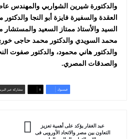
والدكتورة شيرين الشواربي والمهندس عا
العقدة والسفيرة فايزة أبو النجا والدكتو
السيد والأستاذ ممتاز السعيد والمستشار 
محمد السويدي والدكتور محمد حاجى خورى 
والدكتور هاني محمود، والدكتور صفوت الن
والصدقات المصري.
فيسبوك
‫X
مشاركة عبر البريد
ع
و
عبد الغفار يؤكد على أهمية تعزيز
ب
ز
التعاون بين مصر والاتحاد الأوروبى فى
د
ي