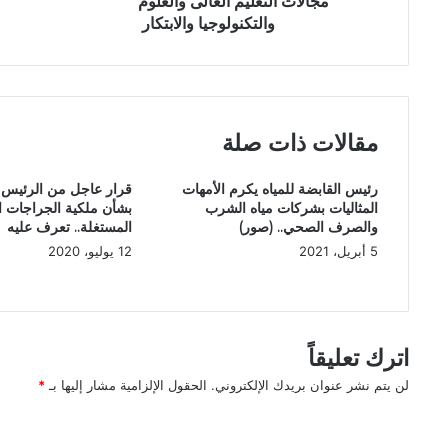
مجالات التعليم العالى والعلوم
ا
ر
والتكنولوجيا والابتكار
ل
ا
غ
ل
ف
ك
ا
ه
ر
ر
ي
ب
مقالات ذات صلة
ؤ
ا
ك
ء
رئيس القابضة للمياه يكرم الأمهات
قرار عاجل من الرئيس
د
ي
المثاليات بشركات مياه الشرب
بشأن ملكية الجراجات ا
ع
ب
والصرف الصحي.. (صور)
المستغلة.. تعرف عليه
ل
ح
5 أبريل، 2021
12 يوليو، 2020
ى
ث
أ
م
ه
ع
م
و
ي
ز
اترك تعليقاً
ة
ي
لن يتم نشر عنوان بريدك الإلكتروني.
الحقول الإلزامية مشار إليها بـ
*
ت
ر
ع
ا
ا
ز
ل