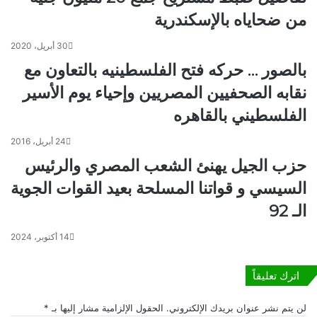
ض
و
ب
من ضحاياه بالإسكندرية
ا
ط
ل
م
ا
30 أبريل، 2020
ت
ح
بالصور … حركه فتح الفلسطينيه بالتعاون مع
ه
ص
نقابه الصحفيين المصريين وإحياء يوم الأسير
ر
ا
ب
ء
الفلسطيني بالقاهره
ي
.
ن
.
24 أبريل، 2016
ض
.
حزب الجيل يهنئ الشعب المصري والرئيس
ر
ي
ي
ن
السيسي و قواتنا المسلحة بعيد القوات الجوية
ب
ا
الـ 92
ي
ق
آ
ش
14 أكتوبر، 2024
ب
غ
م
د
ع
آ
اترك تعليقاً
ا
ا
م
ل
لن يتم نشر عنوان بريدك الإلكتروني.
الحقول الإلزامية مشار إليها بـ
*
ل
ت