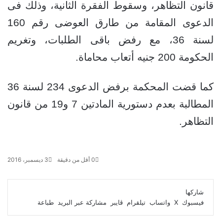
قانون التظاهر، وسقوط الفقرة الثانية، وذلك فى
ي
د
الدعوى المقامة من طارق العوضى رقم 160
لسنة 36، مع رفض باقى الطلبات، وتغريم
الحكومة 200 جنيه أتعاب محاماة.
كما قضت المحكمة برفض الدعوى 234 لسنة 36
المطالبة بعدم دستورية المادتين 7 و19 من قانون
التظاهر.
0
أقل من دقيقة
3 ديسمبر، 2016
ف
و
ت
ڤ
م
ط
ي
X
ا
ي
ا
ب
ش
شاركها
س
ت
ل
ي
ا
ا
فيسبوك
‫X
واتساب
تيلقرام
ڤايبر
مشاركة عبر البريد
طباعة
ب
ق
س
ب
ر
ع
و
ا
ر
ر
ك
ة