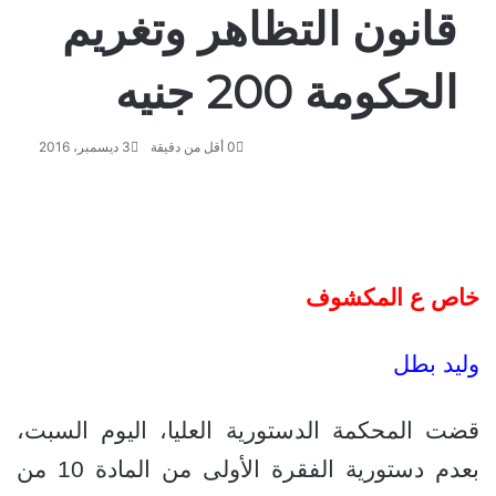
قانون التظاهر وتغريم
الحكومة 200 جنيه
0
أقل من دقيقة
3 ديسمبر، 2016
ف
و
ت
ڤ
م
ط
ي
X
ا
ي
ا
ب
ش
س
ت
ل
ي
ا
ا
ب
ق
س
ب
ر
ع
خاص ع المكشوف
و
ا
ر
ر
ك
ة
ك
ا
ب
ة
م
ع
وليد بطل
ب
ر
ا
قضت المحكمة الدستورية العليا، اليوم السبت،
ل
بعدم دستورية الفقرة الأولى من المادة 10 من
ب
ر