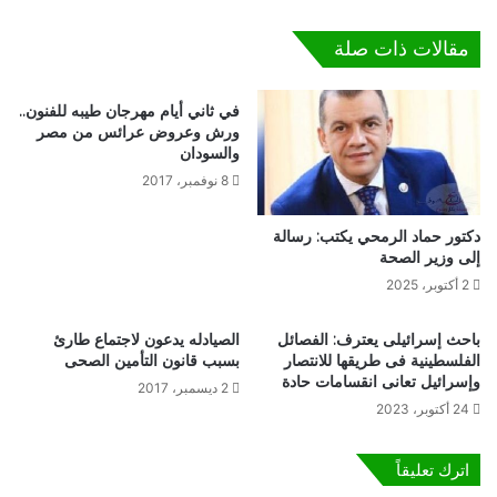
ل
"
ة
ع
مقالات ذات صلة
ا
ا
م
ل
ت
م
في ثاني أيام مهرجان طيبه للفنون..
ح
ك
ورش وعروض عرائس من مصر
ا
ش
والسودان
ن
و
8 نوفمبر، 2017
ا
ف
ت
"
دكتور حماد الرمحي يكتب: رسالة
ا
:
إلى وزير الصحة
ل
م
ث
ا
2 أكتوبر، 2025
ا
ك
ن
ر
باحث إسرائيلى يعترف: الفصائل
الصيادله يدعون لاجتماع طارئ
و
و
الفلسطينية فى طريقها للانتصار
بسبب قانون التأمين الصحى
ي
ن
وإسرائيل تعانى انقسامات حادة
2 ديسمبر، 2017
ة
ش
24 أكتوبر، 2023
ا
ع
ل
ب
اترك تعليقاً
ع
ي
ا
ت