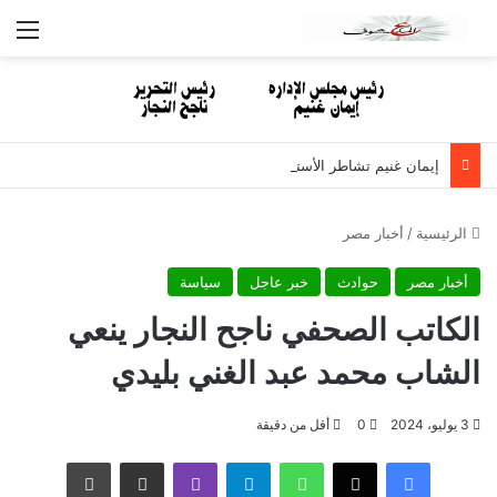
الق
إيمان غنيم تشاطر الأستاذ نبيل مصطفى الأحزان لوفاة والدته
الرئيسية
/
أخبار مصر
أخبار مصر
حوادث
خبر عاجل
سياسة
الكاتب الصحفي ناجح النجار ينعي
الشاب محمد عبد الغني بليدي
3 يوليو، 2024
0
أقل من دقيقة
فيسبوك
‫X
واتساب
تيلقرام
ڤايبر
مشاركة عبر البريد
طباعة