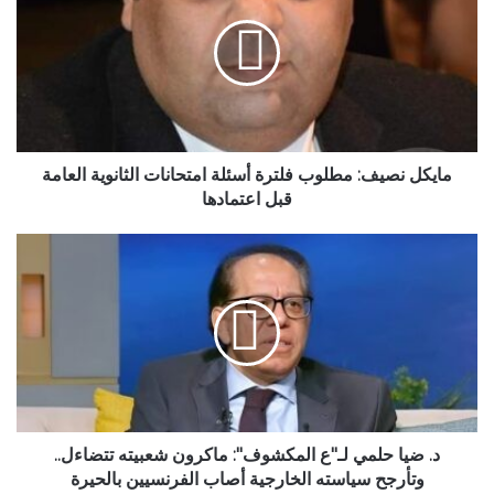
ي
ك
ل
ن
ص
ي
ف
:
مايكل نصيف: مطلوب فلترة أسئلة امتحانات الثانوية العامة
م
قبل اعتمادها
ط
ل
د
و
.
ب
ض
ف
ي
ل
ا
ت
ح
ر
ل
ة
م
أ
ي
س
ل
د. ضيا حلمي لـ"ع المكشوف": ماكرون شعبيته تتضاءل..
ئ
ـ
وتأرجح سياسته الخارجية أصاب الفرنسيين بالحيرة