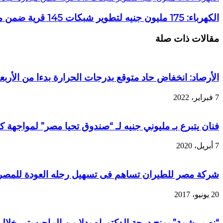
الكهرباء: 175 مليون جنيه لتطوير شبكات 145 قرية ضمن مبادرة حياة كريمة
مقالات ذات صلة
الأرصاد: انخفاض حاد متوقع بدرجات الحرارة بدءا من الأربعا
7 فبراير، 2022
فنان يتبرع بـ مليوني جنيه لـ “صندوق تحيا مصر” لمواجهة كو
7 أبريل، 2020
شركة مصر للطيران تساهم فى تسهيل رحله العودة للمصري
20 يونيو، 2017
“نصير شمة” يمنح درجة الدكتوراه بدلا من الماجيستير خلال 