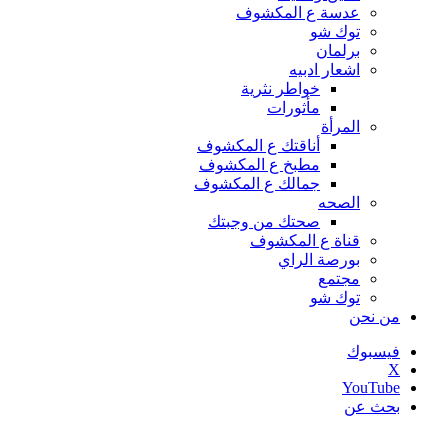
عدسة ع المكشوف
توك شو
برلمان
اشعار ادبيه
خواطر نثرية
مأثورات
المرأة
أناقتك ع المكشوف
مطبخ ع المكشوف
جمالك ع المكشوف
الصحه
صحتك من وجبتك
قناة ع المكشوف
بورصة الراي
مجتمع
توك شو
من نحن
فيسبوك
‫X
‫YouTube
بحث عن
أخبار عاجلة