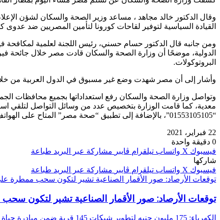
وقال الدكتور خالد مجاهد ، مساعد وزير الصحة والسكان لشؤن الإعلام
القيادة السياسية لتوفير لقاحات كورونا لتأمين المصريين ضد عدوى كو
ومن جانبه قال الدكتور حسام حسني، رئيس اللجنة لعلمية لمكافحة فيرو
الدولية، موضحًا أن وزارة الصحة والسكان قادت مصر خلال جائحة فير
البروتوكولات.
وأشار إلى أن مصر شهدت وضع غير مسبوق في الدول العربية من خلال
وتواصل وزارة الصحة والسكان رفع استعداداتها بجميع محافظات الجمهو
“01553105105”، بالإضافة إلى تطبيق “صحة مصر” المتاح على الهواتف .
22 فبراير، 2021
0
دقيقة واحدة
فيسبوك
‫X
واتساب
تيلقرام
ڤايبر
مشاركة عبر البريد
طباعة
شاركها
فيسبوك
‫X
واتساب
تيلقرام
ڤايبر
مشاركة عبر البريد
طباعة
توقعات الأرصاد: صور الأقمار الصناعية تشير لتكون سحب ممطرة عل
توقعات الأرصاد: صور الأقمار الصناعية تشير لتكون سحب
الكهرباء: 175 مليون جنيه لتطوير شبكات 145 قرية ضمن مبادرة حياة كريمة