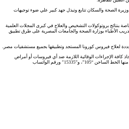
وزيرة الصحة والسكان تتابع وتبذل جهد كبير علي ضوء توجيهات
اصة بنتائج بروتوكولات التشخيص والعلاج في كبرى المجلات العلمية
تدريب الأطباء بوزارة الصحة والجامعات المصرية على طرق تطبيق
ددة لعلاج فيروس كورونا المستجد وتطبيقها بجميع مستشفيات مصر.
ذ كافة الإجراءات الوقائية اللازمة ضد أي فيروسات أو أمراض
معدية، كما قامت الوزارة بتخصيص عدد من وسائل التواصل لتلقي استفسارات المواطنين بشأن فيروس كورونا المستجد والأمراض المعدية، منها الخط الساخن “105”، و”15335″ ورقم الواتساب