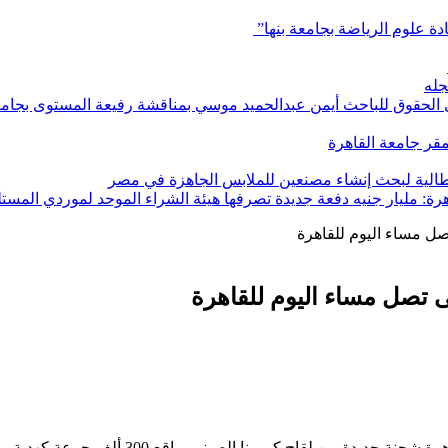
ادة علوم الرياضة بجامعة بنها”
جله
ي الحقوق للباحث أيمن عبدالحميد موسي بمناقشة رفيعة المستوى بجامعة
بمقر جامعة القاهرة
إيطالية لبحث إنشاء مصنعين للملابس الجاهزة في مصر
هرة: مليار جنيه دفعة جديدة تصرفها هيئة الشراء الموحد لموردي المستل
ورونا الصينى بواقع 300 ألف جرعة كهدية من الصين للقاهرة.