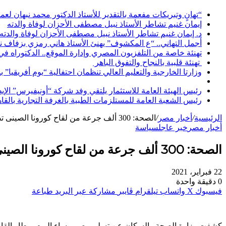
“تهانٍ وتبريكات مفعمة بالتقدير للأستاذ الدكتور محمد نبهان لعم
إيمان غنيم تشاطر الأستاذ نبيل مصطفى الأحزان لوفاة والدته
د. إيمان غنيم تشاطر الأستاذ نبيل مصطفى الأحزان لوفاة والدته
أجمل التهاني.. “ع المكشوف” يهنئ الأستاذ هاني رمزي بزفاف ن
تهنئة خاصة من التلفزيون المصري وإدارة الموقع.. الدكتوراه ف
تهنئة قلبية بالنجاح والتفوق الباهر
وزارتا الخارجية والتعليم العالي تنظمان احتفالية “يوم أفريقيا” 
رئيس الهيئة العامة للاستثمار يلتقي وفد شركة “أونيفيرس” ال
رئيس الشعبة العامة للمستلزمات الطبية بالغرفة التجارية بالقا
الرئيسية
/
أخبار مصر
/
الصحة: 300 ألف جرعة من لقاح كورونا الصينى تصل مساء اليوم للقاهرة
أخبار مصر
خبر عاجل
سياسة
الصحة: 300 ألف جرعة من لقاح كورونا الصينى تصل مساء اليوم للقاهرة
22 فبراير، 2021
0
دقيقة واحدة
فيسبوك
‫X
واتساب
تيلقرام
ڤايبر
مشاركة عبر البريد
طباعة
كشفت وزارة الصحة والسكان عن تسلم مصر مساء اليوم بمطار القاهرة شحنة جديدة من لقاح ك