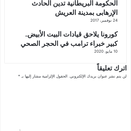
الحكومة البريطانية تدين الحادث
ل
ن
ق
ا
الإرهابى بمدينة العريش
ا
ل
24 نوفمبر، 2017
ح
إ
ك
ص
كورونا يلاحق قيادات البيت الأبيض..
و
ا
ر
ب
كبير خبراء ترامب في الحجر الصحي
و
ة
10 مايو، 2020
ن
ب
ا
ك
ل
و
اترك تعليقاً
ك
ر
لن يتم نشر عنوان بريدك الإلكتروني.
الحقول الإلزامية مشار إليها بـ
*
ل
و
ا
د
ن
ل
و
ا
ل
؟
ت
ة
.
ع
.
.
ل
.
ا
ي
ت
ل
ق
ف
ص
*