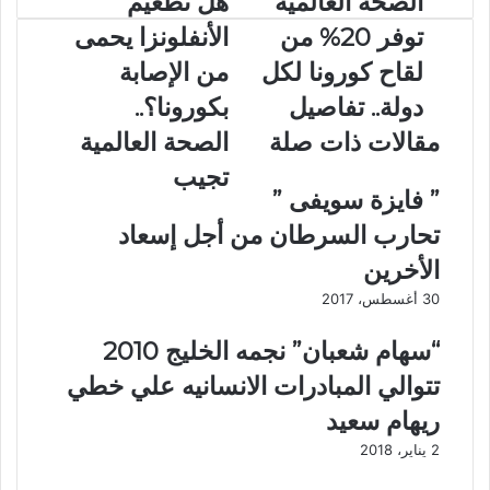
الصحة العالمية
هل تطعيم
ل
ل
ر
توفر 20% من
الأنفلونزا يحمى
ص
ت
ا
ح
ط
لقاح كورونا لكل
من الإصابة
ل
ة
ع
ب
دولة.. تفاصيل
بكورونا؟..
ا
ي
ر
ل
م
ي
مقالات ذات صلة
الصحة العالمية
ع
ا
د
تجيب
ا
ل
” فايزة سويفى ”
ل
أ
م
ن
تحارب السرطان من أجل إسعاد
ي
ف
الأخرين
ة
ل
ت
و
30 أغسطس، 2017
و
ن
ف
ز
“سهام شعبان” نجمه الخليج 2010
ر
ا
تتوالي المبادرات الانسانيه علي خطي
2
ي
0
ح
ريهام سعيد
%
م
2 يناير، 2018
م
ى
ن
م