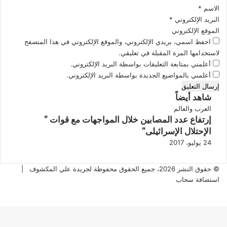
ا
ح
الاسم
*
ص
ة
البريد الإلكتروني
*
ي
ا
الموقع الإلكتروني
ل
ل
احفظ اسمي، بريدي الإلكتروني، والموقع الإلكتروني في هذا المتصفح
ع
لاستخدامها المرة المقبلة في تعليقي.
ا
أعلمني بمتابعة التعليقات بواسطة البريد الإلكتروني.
ل
أعلمني بالمواضيع الجديدة بواسطة البريد الإلكتروني.
م
ي
شاهد أيضاً
ة
ت
إ
العرب والعالم
ج
إرتفاع عدد المصابين خلال المواجهات مع قوات ”
غ
ي
ل
الإحتلال الإسرائيلى”
ب
ا
24 يوليو، 2017
ق
© حقوق النشر 2026، جميع الحقوق محفوظة لجريدة علي المكشوف |
استضافة سحاب
‫X
ڤايبر
فيسبوك
واتساب
تيلقرام
زر
الذهاب
إلى