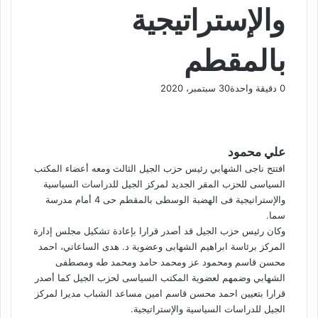
والإستراتيجية
بالمقطم
0
دقيقة واحدة
30 سبتمبر، 2020
ف
و
ت
ڤ
م
ط
ي
X
ا
ي
ا
ب
ش
س
ت
ل
ي
ا
ا
ب
ق
س
ب
ر
ع
علي محمود
و
ا
ر
ر
ك
ة
افتتح ناجى الشهابي رئيس حزب الجيل الثالث ومعه أعضاء المكتب
ك
ا
ب
ة
السياسى للحزب المقر الجديد لمركز الجيل للدراسات السياسية
م
ع
والإستراتيجية فى الهضبة الوسطى بالمقطم حى 4 أمام مدرسة
ب
سما.
ر
وكان رئيس حزب الجيل قد أصدر قرارا بإعادة تشكيل مجلس إدارة
ا
المركز برئاسة ابراهيم الشهابى وعضوية د. هدى الساعاتي، احمد
ل
محسن قاسم ومحمود عز ومحمد حامد ومحمد طه ومصطفى
ب
الشهابي وضمهم لعضوية المكتب السياسى لحزب الجيل كما أصدر
ر
قرارا بتعيين احمد محسن قاسم امين مساعد الشباب مديرا لمركز
ي
الجيل للدراسات السياسية والإستراتيجية.
د