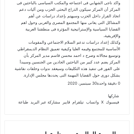
واكد ناجى الشهابي فى اجتماعه والمكتب السياسى بالباحثين فى
المركز أن المركز سيكون الذراع البحثى الحزب ومن آليات دعم
اتخاذ القرار داخل الحزب وسيهتم بإعداد دراسات عن أهم
المشاكل التى يعانى منها المجتمع المصرى والعربى وحول اهم
القضايا السياسية والإستراتيجية المؤثرة فى منطقتنا العربية
والإفريقية،
وكذلك إعداد دراسات تدعم السلام الاجتماعي والمقومات
الأساسية للمجتمع وقيمه العليا وكيفية تعميق النظام الديمقراطي
وتوسيع مجالاته وصرح د احمد محسن قاسم مدير المركز بأن
المركز يضم عدد كبير من الباحثين الجادين من الجنسين وسيبدأ
على الفور فى تنفيذ هذه التكليفات وسيعقد ندوات وحلقات نقاشية
بشكل دورى حول القضايا المهمة التى يحددها مجلس الإدارة.
0
دقيقة واحدة
30 سبتمبر، 2020
ف
و
ت
ڤ
م
ط
ي
X
ا
ي
ا
ب
ش
شاركها
س
ت
ل
ي
ا
ا
فيسبوك
‫X
واتساب
تيلقرام
ڤايبر
مشاركة عبر البريد
طباعة
ب
ق
س
ب
ر
ع
و
ا
ر
ر
ك
ة
ك
ا
ب
ة
م
ع
ا
ه
ب