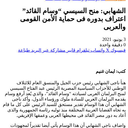
الشهابي: منح السيسي “وسام القائد”
اعتراف بدوره فى حماية الأمن القومى
والعربى
3 يونيو، 2021
0
دقيقة واحدة
فيسبوك
‫X
واتساب
تيلقرام
ڤايبر
مشاركة عبر البريد
طباعة
كتب: ايمان غنيم
هنأ ناجى الشهابي رئيس حزب الجيل والمنسق العام للائتلاف
الوطني للأحزاب السياسية المصرية الرئيس عبد الفتاح السيسي
لمنح البرلمان العربى لسيادته “وسام القائد”، والذي يُعد أرفع وسام
يقدمه البرلمان العربي للسادة ملوك ورؤساء الدول، وأكد ناجى
الشهابي أن هذا الوسام تقدير مستحق للسيد الرئيس على كل ما قام
به تجاه القضايا العربية المختلفة منذ توليه رئاسة الجمهورية والذى
أعاد به دور مصر القائد فى محيطها العربى وعمقها الإفريقي.
واضاف ناجى الشهابي أن هذا الوسام يأتى أيضا تقديراً لمجهودات