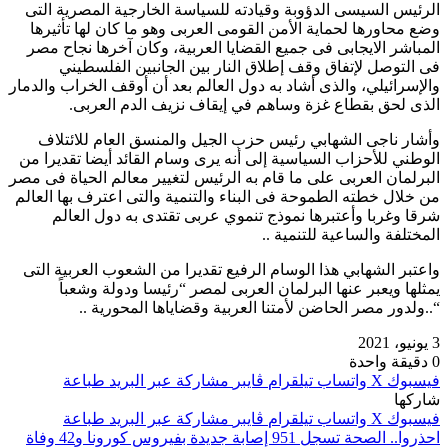
الرئيس السيسى الدؤوبة وقيادته للسياسة الخارجية المصرية التى
وضع محاورها لحماية الأمن القومى العربى وهو ما كان لها تأثيرها
المباشر الايجابى فى جميع القضايا العربية، وكان آخرها نجاح مصر
فى التوصل لإتفاق وقف إطلاق النار بين الجانبين الفلسطيني
والإسرائيلي، والذى أشاد به دول العالم بعد أن أوقف الخراب والدمار
الذى لحق بقطاع غزة وساهم في إيقاف نزيف الدم العربى.
وأشار ناجى الشهابي رئيس حزب الجيل والمنسق العام للائتلاف
الوطني للأحزاب السياسية إلى أنه يرى وسام القائد أيضا تقديرا من
البرلمان العربى على ما قام به الرئيس لتغيير معالم الحياة فى مصر
من خلال خطته الطموحة فى البناء والتنمية والتى اعترف بها العالم
شرقا وغربا وأعتبرها نموذج تنموي عربى تقتدى به دول العالم
المختلفة والساعية للتنمية ..
واعتبر الشهابي هذا الوسام الرفيع تقديرا من الشعوب العربية التى
يمثلها ويعبر عنها البرلمان العربى لمصر “رئيسا ودولة وشعباً
“..ولدور مصر الحاضن لأمتنا العربية وقضاياها المحورية ..
3 يونيو، 2021
0
دقيقة واحدة
فيسبوك
‫X
واتساب
تيلقرام
ڤايبر
مشاركة عبر البريد
طباعة
شاركها
فيسبوك
‫X
واتساب
تيلقرام
ڤايبر
مشاركة عبر البريد
طباعة
احذروا.. الصحة تسجل 951 إصابة جديدة بفيروس كورونا و42 وفاة