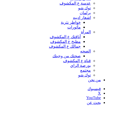
عدسة ع المكشوف
توك شو
برلمان
اشعار ادبيه
خواطر نثرية
مأثورات
المرأة
أناقتك ع المكشوف
مطبخ ع المكشوف
جمالك ع المكشوف
الصحه
صحتك من وجبتك
قناة ع المكشوف
بورصة الراي
مجتمع
توك شو
من نحن
فيسبوك
‫X
‫YouTube
بحث عن
أخبار عاجلة