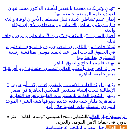
“تهانٍ وتبريكات مفعمة بالتقدير للأستاذ الدكتور محمد نبهان
لعمادة علوم الرياضة بجامعة بنها”
إيمان غنيم تشاطر الأستاذ نبيل مصطفى الأحزان لوفاة والدته
د. إيمان غنيم تشاطر الأستاذ نبيل مصطفى الأحزان لوفاة
والدته
أجمل التهاني.. “ع المكشوف” يهنئ الأستاذ هاني رمزي بزفاف
نجله
تهنئة خاصة من التلفزيون المصري وإدارة الموقع.. الدكتوراه
في الحقوق للباحث أيمن عبدالحميد موسي بمناقشة رفيعة
المستوى بجامعة بنها
تهنئة قلبية بالنجاح والتفوق الباهر
وزارتا الخارجية والتعليم العالي تنظمان احتفالية “يوم أفريقيا”
بمقر جامعة القاهرة
رئيس الهيئة العامة للاستثمار يلتقي وفد شركة “أونيفيرس”
الإيطالية لبحث إنشاء مصنعين للملابس الجاهزة في مصر
رئيس الشعبة العامة للمستلزمات الطبية بالغرفة التجارية
بالقاهرة: مليار جنيه دفعة جديدة تصرفها هيئة الشراء الموحد
لموردي المستلزمات الطبية خلال أيام
الرئيسية
/
أخبار العالم
/
الشهابي: منح السيسي “وسام القائد” اعتراف
بدوره فى حماية الأمن القومى والعربى
أخبار العالم
أخبار مصر
برلمان
خبر عاجل
سياسة