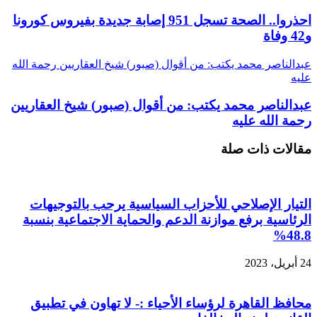
احذروا.. الصحة تسجل 951 إصابة جديدة بفيروس كورونا
و42 وفاة
عبدالناصر محمد يكتب: من أقوال (صبور) شيخ العقاريين رحمة الله
عليه
عبدالناصر محمد يكتب: من أقوال (صبور) شيخ العقاريين
رحمة الله عليه
مقالات ذات صلة
التيار الإصلاحي للأحزاب السياسية يرحب بالتوجيهات
الرئاسية برفع موازنة الدعم والحماية الاجتماعية بنسبة
48.8%
24 أبريل، 2023
محافظ القاهرة لرؤساء الأحياء :- لا تهاون في تطبيق