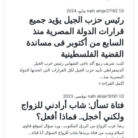
0
192
27 مايو، 2024
naih alnjar
رئيس حزب الجيل يؤيد جميع
قرارات الدولة المصرية منذ
السابع من أكتوبر فى مساندة
القضية الفلسطينية
كتب: شريف ربيع أكد ناجى الشهابي رئيس حزب الجيل
الديمقراطى تأييد حزب الجيل لكل القرارات التى اتخذتها الدولة
المصرية منذ…
أكمل القراءة »
0
191
19 نوفمبر، 2023
naih alnjar
فتاة تسأل: شاب أرادني للزواج
ولكني أخجل.. فماذا أفعل؟
رشا عزب الزواج من الرزق المكتوب.. ورد سؤال لموقع فتاوى
إسلام ويب، من فتاة يريدها شاب للزواج السؤال أنا فتاة…