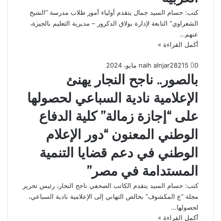
كتب: حسام السيد جمال يتقدم أولياء أمور طلاب مدرسة “الشيخ
الشعراوي” التابعة لإدارة بولاق الدكرور – مديرية التعليم بالجيزة،
عنهم…
أكمل القراءة »
0
215
28 مايو، 2024
naih alnjar
بالصور.. ناجح النجار يهنئ
الإعلامية نادية السباعي لحصولها
على “إجازة زمالة” كلية الدفاع
الوطني المعنون “دور الإعلام
الوطني في دعم قضايا التنمية
المستدامة في مصر”
كتب: حسام السيد يتقدم الكاتب الصحفي ناجح النجار، رئيس تحرير
مجلة “ع المكشوف” بخالص التهاني إلى الإعلامية نادية السباعي،
لحصولها…
أكمل القراءة »