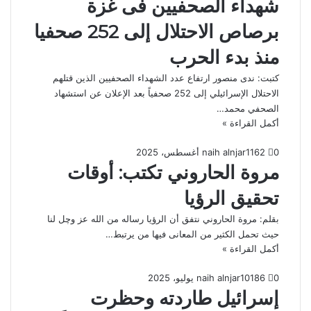
شهداء الصحفيين فى غزة
برصاص الاحتلال إلى 252 صحفيا
منذ بدء الحرب
كتبت: ندى منصور ارتفاع عدد الشهداء الصحفيين الذين قتلهم
الاحتلال الإسرائيلي إلى 252 صحفياً بعد الإعلان عن استشهاد
الصحفي محمد…
أكمل القراءة »
0
62
11 أغسطس، 2025
naih alnjar
مروة الحاروني تكتب: أوقات
تحقيق الرؤيا
بقلم: مروة الحاروني نتفق أن الرؤيا رساله من الله عز وچل لنا
حيث تحمل الكثير من المعانى فيها من يرتبط…
أكمل القراءة »
0
186
10 يوليو، 2025
naih alnjar
إسرائيل طاردته وحظرت