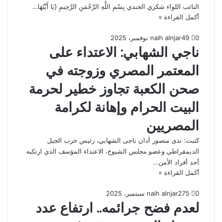
النائب اللواء شكري الجندي بِسْمِ اللَّهِ الرَّحْمَنِ الرَّحِيمِ {يَا أَيَّتُهَا…
أكمل القراءة »
0
9
4 نوفمبر، 2025
naih alnjar
ناجي الشهابي: الاعتداء على
المعتمر المصري وزوجته في
صحن الكعبة تجاوز خطير لحرمة
البيت الحرام وإهانة لكرامة
المصريين
كتبت: ندى منصور أدان ناجى الشهابي، رئيس حزب الجيل
الديمقراطي وعضو مجلس الشيوخ، الاعتداء المؤسف الذي ارتكبه
أحد أفراد الأمن…
أكمل القراءة »
0
5
27 سبتمبر، 2025
naih alnjar
لعدم فضح جرائمه.. ارتفاع عدد