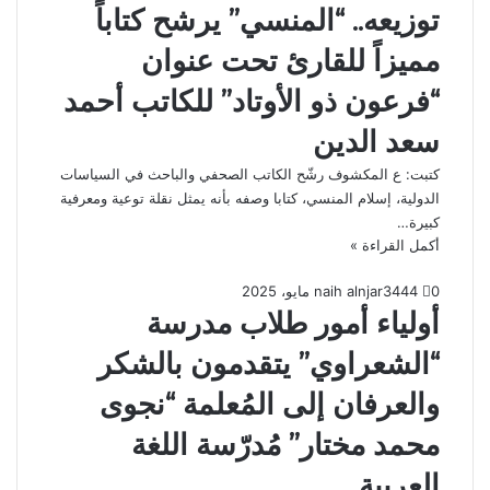
توزيعه.. “المنسي” يرشح كتاباً
مميزاً للقارئ تحت عنوان
“فرعون ذو الأوتاد” للكاتب أحمد
سعد الدين
كتبت: ع المكشوف رشّح الكاتب الصحفي والباحث في السياسات
الدولية، إسلام المنسي، كتابا وصفه بأنه يمثل نقلة توعية ومعرفية
كبيرة…
أكمل القراءة »
0
444
3 مايو، 2025
naih alnjar
أولياء أمور طلاب مدرسة
“الشعراوي” يتقدمون بالشكر
والعرفان إلى المُعلمة “نجوى
محمد مختار” مُدرّسة اللغة
العربية